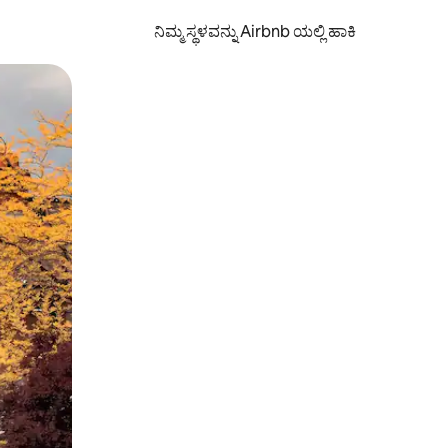
ನಿಮ್ಮ ಸ್ಥಳವನ್ನು Airbnb ಯಲ್ಲಿ ಹಾಕಿ