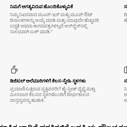
ನಿಮಗೆ ಅಗತ್ಯವಿರುವ ಹೊಂದಿಕೊಳ್ಳುವಿಕೆ
ಸ
ನಿಮ್ಮ ನಿಖರವಾದ ಮೂವ್-ಇನ್ ಮತ್ತು ಮೂವ್-ಔಟ್
ದ
ದಿನಾಂಕಗಳನ್ನು ಆಯ್ಕೆ ಮಾಡಿ ಮತ್ತು ಯಾವುದೇ ಹೆಚ್ಚುವರಿ
ಹ
ಬದ್ಧತೆ ಅಥವಾ ಕಾಗದಪತ್ರಗಳಿಲ್ಲದೆ ಆನ್‌ಲೈನ್‌ನಲ್ಲಿ
ಸುಲಭವಾಗಿ ಬುಕ್ ಮಾಡಿ.*
ಡಿಜಿಟಲ್ ಅಲೆಮಾರಿಗಳಿಗೆ ಕೆಲಸ-ಸ್ನೇಹಿ ಸ್ಥಳಗಳು
ಸ
ಪ್ರಯಾಣಿಸುತ್ತಿರುವ ವೃತ್ತಿಪರರೇ? ಹೈ-ಸ್ಪೀಡ್ ವೈಫೈ ಮತ್ತು
ಸ
ಮೀಸಲಾದ ಕೆಲಸದ ಸ್ಥಳಗಳೊಂದಿಗೆ ದೀರ್ಘಕಾಲದ
ಅ
ವಾಸ್ತವ್ಯವನ್ನು ಹುಡುಕಿ.
ಅ