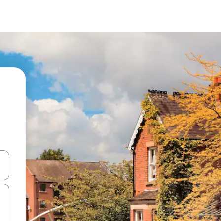
ಂದಿಗೆ ನ್ಯಾವಿಗೇಟ್ ಮಾಡಿ ಅಥವಾ ಸ್ಪರ್ಶ ಅಥವಾ ಸ್ವೈಪ್ ಗೆಸ್ಚರ್‌ಗಳ ಮೂಲಕ ಅನ್ವೇಷಿಸಿ.