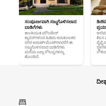
ಸಂಪೂರ್ಣವಾಗಿ ಸಜ್ಜುಗೊಳಿಸಲಾದ
ಡಿಜಿ
ಬಾಡಿಗೆಗಳು
ಪ್ರಯಾ
ಶಾಂತಿಯುತ ಮೌಂಟೇನ್
ಅಲೆಮಾ
ಕ್ಯಾಬಿನ್‌ಗಳಿಂದ ಹಿಡಿದು ಅನುಕೂಲಕರ
ಕೆಲಸ 
ನಗರ ಅಪಾರ್ಟ್‌ಮೆಂಟ್‌ಗಳವರೆಗೆ ಈ
ವೈಫೈ 
ಸಜ್ಜುಗೊಳಿಸಲಾದ ಬಾಡಿಗೆಗಳು
ಸ್ಥಳ
ಮನೆಯ ಎಲ್ಲಾ ಸೌಲಭ್ಯಗಳನ್ನು
ಸೌಕರ
ಹೊಂದಿವೆ.
ದೀರ