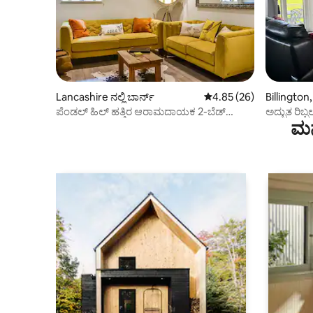
Lancashire ನಲ್ಲಿ ಬಾರ್ನ್
5 ರಲ್ಲಿ 4.85 ಸರಾಸರಿ ರೇಟಿಂ
4.85 (26)
Billington,
ಕಾಟೇಜ್
ಪೆಂಡಲ್ ಹಿಲ್ ಹತ್ತಿರ ಆರಾಮದಾಯಕ 2-ಬೆಡ್
ಅದ್ಭುತ ರಿಬ್ಬಲ
ಮನ
ಬಾರ್ನ್