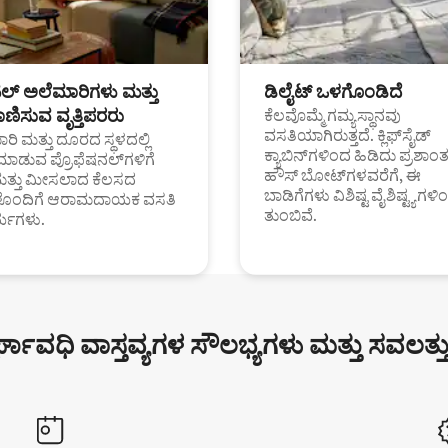
ಟಲ್ ಅಲೆಮಾರಿಗಳು ಮತ್ತು
ಡಿಲೈಟ್ ಒಳಗೊಂಡಿದೆ
ಣಿಸುವ ವೃತ್ತಿಪರರು
ಕೆಲವೊಮ್ಮೆ ಗಮ್ಯಸ್ಥಾನವು
ವಸತಿಯಾಗಿರುತ್ತದೆ. ಕ್ಲಿಫ್‌ಸೈಡ್
ರಿ ಮತ್ತು ದೂರದ ಸ್ಥಳದಲ್ಲಿ
ಕ್ಯಾಬಿನ್‌ಗಳಿಂದ ಹಿಡಿದು ಪ್ರಶಾ
ಮಾಡುವ ಪ್ರೊಫೆಷನಲ್‌ಗಳಿಗೆ
ಹೌಸ್ ಬೋಟ್‌ಗಳವರೆಗೆ, ಈ
ಮತ್ತು ಮೀಸಲಾದ ಕೆಲಸದ
ಬಾಡಿಗೆಗಳು ವಿಶಿಷ್ಟ ವೈಶಿಷ್ಟ್ಯಗಳಿ
ಗಳೊಂದಿಗೆ ಆರಾಮದಾಯಕ ವಸತಿ
ತುಂಬಿವೆ.
್ಯಗಳು.
್ಘಾವಧಿ ವಾಸ್ತವ್ಯಗಳ ಸೌಲಭ್ಯಗಳು ಮತ್ತು ಸವಲತ್ತ