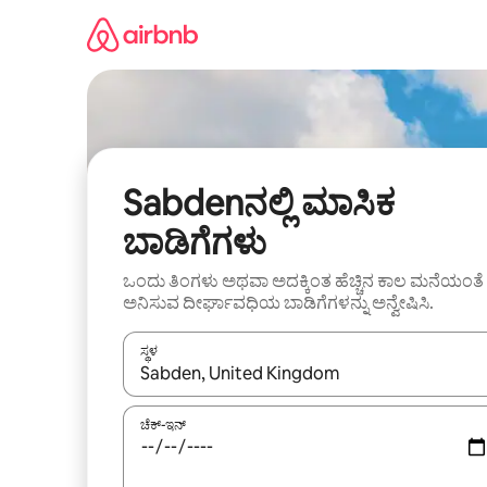
ವಿಷಯಕ್ಕೆ
ಹೋಗಿ
Sabdenನಲ್ಲಿ ಮಾಸಿಕ
ಬಾಡಿಗೆಗಳು
ಒಂದು ತಿಂಗಳು ಅಥವಾ ಅದಕ್ಕಿಂತ ಹೆಚ್ಚಿನ ಕಾಲ ಮನೆಯಂತೆ
ಅನಿಸುವ ದೀರ್ಘಾವಧಿಯ ಬಾಡಿಗೆಗಳನ್ನು ಅನ್ವೇಷಿಸಿ.
ಸ್ಥಳ
ಫಲಿತಾಂಶಗಳು ಲಭ್ಯವಿರುವಾಗ, ಅಪ್ ಮತ್ತು ಡೌನ್ ಬಾಣದ ಕೀಲಿಗಳೊ
ಚೆಕ್-ಇನ್