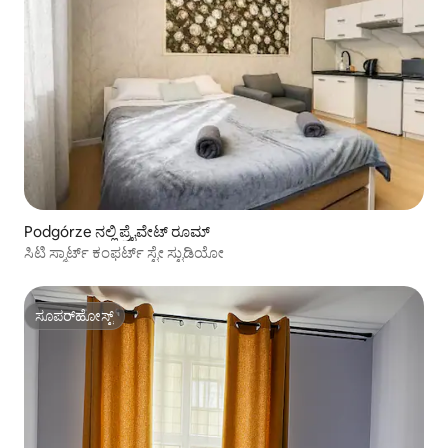
Podgórze ನಲ್ಲಿ ಪ್ರೈವೇಟ್ ರೂಮ್
ಸಿಟಿ ಸ್ಮಾರ್ಟ್ ಕಂಫರ್ಟ್ ಸ್ಟೇ ಸ್ಟುಡಿಯೋ
ಸೂಪರ್‌ಹೋಸ್ಟ್
ಸೂಪರ್‌ಹೋಸ್ಟ್