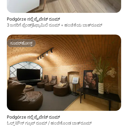
Podgórze ನಲ್ಲಿ ಪ್ರೈವೇಟ್ ರೂಮ್
3 ಜನರಿಗೆ ಫ್ರೆಂಡ್ಸ್&ಫ್ಯಾಮಿಲಿ ರೂಮ್ + ಹಂಚಿಕೆಯ ಬಾತ್‌ರೂಮ್
ಸೂಪರ್‌ಹೋಸ್ಟ್
ಸೂಪರ್‌ಹೋಸ್ಟ್
Podgórze ನಲ್ಲಿ ಪ್ರೈವೇಟ್ ರೂಮ್
ಓಲ್ಡ್ ಟೌನ್ ಗ್ರೂಪ್ ರೂಮ್ / ಹಂಚಿಕೊಂಡ ಬಾತ್‌ರೂಮ್