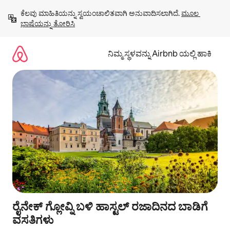
ವಿಷಯಕ್ಕೆ
ಕೆಲವು ಮಾಹಿತಿಯನ್ನು ಸ್ವಯಂಚಾಲಿತವಾಗಿ ಅನುವಾದಿಸಲಾಗಿದೆ. 
ಮೂಲ 
ಹೋಗಿ
ಭಾಷೆಯನ್ನು ತೋರಿಸಿ
ನಿಮ್ಮ ಸ್ಥಳವನ್ನು Airbnb ಯಲ್ಲಿ ಹಾಕಿ
ರೈನೇಕ್ ಗ್ಲೋವ್ನಿ ಬಳಿ ಹಾಸ್ಟಲ್ ರಜಾದಿನದ ಬಾಡಿಗೆ
ವಸತಿಗಳು