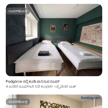
ಸೂಪರ್‌ಹೋಸ್ಟ್
ಸೂಪರ್‌ಹೋಸ್ಟ್
Podgórze ನಲ್ಲಿ ಕೂಡಿ ವಾಸಿಸುವ ರೂಮ್
4 ಜನರಿಗೆ ರೂಮ್‌ಗಾಗಿ ಸಿಟಿ ಕಂಫರ್ಟ್ +ಪ್ರೈವೇಟ್ ಬಾತ್‌
ಸೂಪರ್‌ಹೋಸ್ಟ್
ಸೂಪರ್‌ಹೋಸ್ಟ್