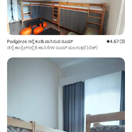
Podgórze ನಲ್ಲಿ ಕೂಡಿ ವಾಸಿಸುವ ರೂಮ್
5 ರಲ್ಲಿ 4.67 ಸ
4.67 (3)
ಚಿಲ್ಲಿ ಹಾಸ್ಟೆಲ್‌ನಲ್ಲಿ 8 ಹಾಸಿಗೆಗಳ ರೂಮ್ ಮಲಗುತ್ತದೆ (ಬೆಡ್)