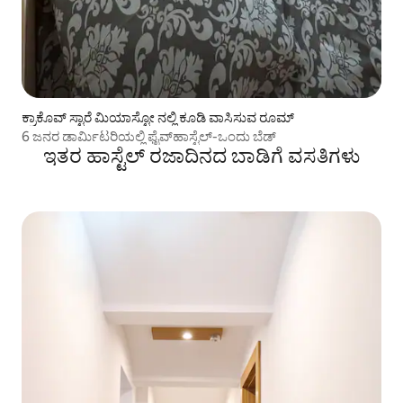
ಕ್ರಾಕೊವ್ ಸ್ಟಾರೆ ಮಿಯಾಸ್ಟೋ ನಲ್ಲಿ ಕೂಡಿ ವಾಸಿಸುವ ರೂಮ್
6 ಜನರ ಡಾರ್ಮಿಟರಿಯಲ್ಲಿ ಫೈವ್‌ಹಾಸ್ಟೆಲ್-ಒಂದು ಬೆಡ್
ಇತರ ಹಾಸ್ಟೆಲ್ ರಜಾದಿನದ ಬಾಡಿಗೆ ವಸತಿಗಳು