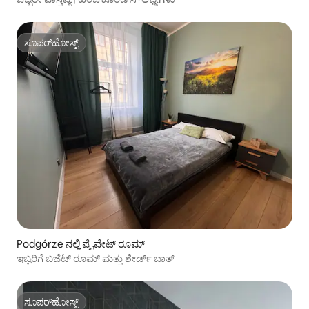
ಸೂಪರ್‌ಹೋಸ್ಟ್
ಸೂಪರ್‌ಹೋಸ್ಟ್
Podgórze ನಲ್ಲಿ ಪ್ರೈವೇಟ್ ರೂಮ್
ಇಬ್ಬರಿಗೆ ಬಜೆಟ್ ರೂಮ್ ಮತ್ತು ಶೇರ್ಡ್ ಬಾತ್
ಸೂಪರ್‌ಹೋಸ್ಟ್
ಸೂಪರ್‌ಹೋಸ್ಟ್