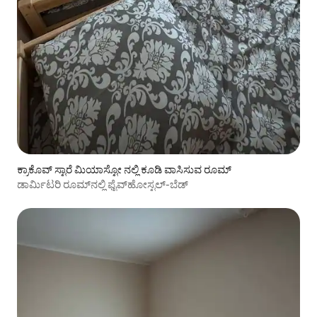
ಕ್ರಾಕೊವ್ ಸ್ಟಾರೆ ಮಿಯಾಸ್ಟೋ ನಲ್ಲಿ ಕೂಡಿ ವಾಸಿಸುವ ರೂಮ್
ಡಾರ್ಮಿಟರಿ ರೂಮ್‌ನಲ್ಲಿ ಫೈವ್‌ಹೋಸ್ಟಲ್-ಬೆಡ್