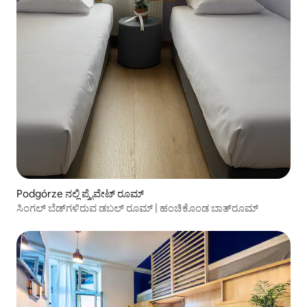
Podgórze ನಲ್ಲಿ ಪ್ರೈವೇಟ್ ರೂಮ್
ಸಿಂಗಲ್ ಬೆಡ್‌ಗಳಿರುವ ಡಬಲ್ ರೂಮ್ | ಹಂಚಿಕೊಂಡ ಬಾತ್‌ರೂಮ್