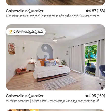
Gainesville ನಲ್ಲಿ ಕಾಂಡೋ
5 ರಲ್ಲಿ 4.87 ಸರಾ
4.87 (158)
I-75ಮತ್ತುಮಾಲ್ ಪಕ್ಕದಲ್ಲಿ 2 ಮಾಸ್ಟರ್ ಸೂಟ್‌ಗಳೊಂದಿಗೆ ✨️ವಿಶಾಲವಾದ
ಗೆಸ್ಟ್‌ಗಳ ಅಚ್ಚುಮೆಚ್ಚಿನದು
ಗೆಸ್ಟ್‌ಗಳಿಗೆ ಅತಿ ಹೆಚ್ಚು ಅಚ್ಚುಮೆಚ್ಚಿನದು
Gainesville ನಲ್ಲಿ ಕಾಂಡೋ
5 ರಲ್ಲಿ 4.95 ಸರಾ
4.95 (169)
ದಿ ಯಿನ್‌ಯಾಂಗ್ | ಕಿಂಗ್ ಬೆಡ್ • ಕಾರ್ಯಸ್ಥಳ • ಸಂಪೂರ್ಣ ಅಡುಗೆಮನೆ