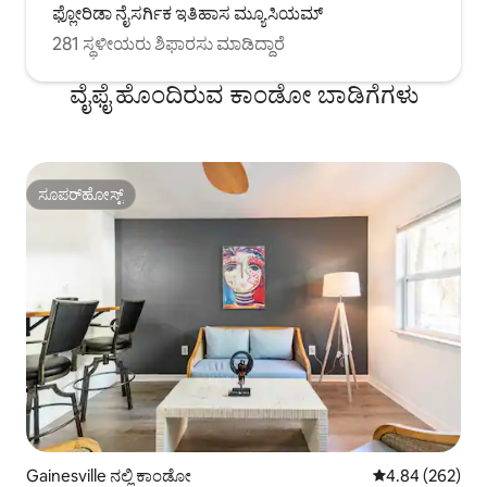
ಫ್ಲೋರಿಡಾ ನೈಸರ್ಗಿಕ ಇತಿಹಾಸ ಮ್ಯೂಸಿಯಮ್
281 ಸ್ಥಳೀಯರು ಶಿಫಾರಸು ಮಾಡಿದ್ದಾರೆ
ವೈಫೈ ಹೊಂದಿರುವ ಕಾಂಡೋ ಬಾಡಿಗೆಗಳು
ಸೂಪರ್‌ಹೋಸ್ಟ್
ಸೂಪರ್‌ಹೋಸ್ಟ್
Gainesville ನಲ್ಲಿ ಕಾಂಡೋ
5 ರಲ್ಲಿ 4.84 ಸರಾ
4.84 (262)