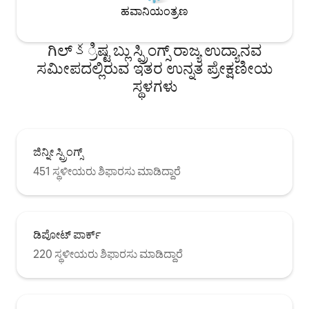
ಹವಾನಿಯಂತ್ರಣ
ಗಿಲ್‌క್ರಿಷ್ಟ ಬ್ಲು ಸ್ಪ್ರಿಂಗ್ಸ್ ರಾಜ್ಯ ಉದ್ಯಾನವ
ಸಮೀಪದಲ್ಲಿರುವ ಇತರ ಉನ್ನತ ಪ್ರೇಕ್ಷಣೀಯ
ಸ್ಥಳಗಳು
ಜಿನ್ನೀ ಸ್ಪ್ರಿಂಗ್ಸ್
451 ಸ್ಥಳೀಯರು ಶಿಫಾರಸು ಮಾಡಿದ್ದಾರೆ
ಡಿಪೋಟ್ ಪಾರ್ಕ್
220 ಸ್ಥಳೀಯರು ಶಿಫಾರಸು ಮಾಡಿದ್ದಾರೆ