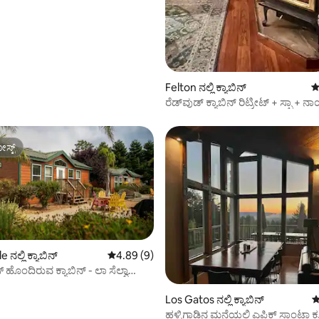
್, 237 ವಿಮರ್ಶೆಗಳು
Felton ನಲ್ಲಿ ಕ್ಯಾಬಿನ್
5
ರೆಡ್‌ವುಡ್ ಕ್ಯಾಬಿನ್ ರಿಟ್ರೀಟ್ + ಸ್ಪಾ + 
A/C + ಕಾಲುವೆ
ಸ್ಟ್
ಸ್ಟ್
 ನಲ್ಲಿ ಕ್ಯಾಬಿನ್
5 ರಲ್ಲಿ 4.89 ಸರಾಸರಿ ರೇಟಿಂಗ್, 9 ವಿಮರ್ಶೆಗಳು
4.89 (9)
್ ಹೊಂದಿರುವ ಕ್ಯಾಬಿನ್ - ಲಾ ಸೆಲ್ವಾ
ಗೆ
Los Gatos ನಲ್ಲಿ ಕ್ಯಾಬಿನ್
5
ಹಳ್ಳಿಗಾಡಿನ ಮನೆಯಲ್ಲಿ ಎಪಿಕ್ ಸಾಂಟಾ ಕ