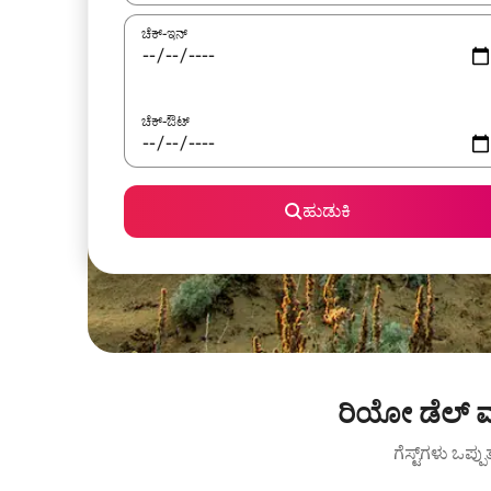
ಚೆಕ್-ಇನ್
ಚೆಕ್-ಔಟ್
ಹುಡುಕಿ
ರಿಯೋ ಡೆಲ್ ಮ
ಗೆಸ್ಟ್‌ಗಳು ಒಪ್ಪ