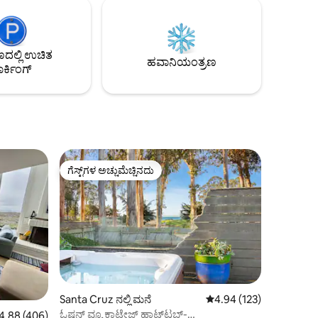
ಾ ಕ್ರೂಜ್
ಉತ್ತಮ ಸರ್ಫಿಂಗ್ ತಾಣಗಳು, ಕರಾವಳಿ ಬೈಕ್ ಟ್ರೇಲ್,
ೆಲೆಯಾಗಿದೆ.
ಕ್ಯಾಪಿಟೋಲಾ ವಿಲೇಜ್ ಮತ್ತು ಸಾಂಟಾ ಕ್ರೂಜ್ ಬೀಚ್
ವಾಗ
ಬೋರ್ಡ್‌ವಾಕ್ ಅನ್ನು ಹುಡುಕಿ. ನಿಮ್ಮ ಪ್ಲೆಶರ್
ಪಾಯಿಂಟ್ ಮನೆಯಲ್ಲಿ ನೆನಪುಗಳನ್ನು ರಚಿಸಿ!
ಲ್ಲಿ ಉಚಿತ
ಂದಿಸುತ್ತೀರಿ!
ಹವಾನಿಯಂತ್ರಣ
ರ್ಕಿಂಗ್
ಗೆಸ್ಟ್‌ಗಳ ಅಚ್ಚುಮೆಚ್ಚಿನದು
ಗೆಸ್ಟ್‌ಗಳ ಅಚ್ಚುಮೆಚ್ಚಿನದು
Santa Cruz ನಲ್ಲಿ ಮನೆ
5 ರಲ್ಲಿ 4.94 ಸರಾಸರಿ ರೇಟಿಂ
4.94 (123)
ಓಷನ್ ವ್ಯೂ ಕಾಟೇಜ್ ಹಾಟ್‌ಟಬ್-
ರಲ್ಲಿ 4.88 ಸರಾಸರಿ ರೇಟಿಂಗ್, 406 ವಿಮರ್ಶೆಗಳು
4.88 (406)