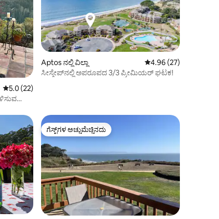
Aptos ನಲ್ಲಿ ವಿಲ್ಲಾ
5 ರಲ್ಲಿ 4.96 ಸರಾಸರಿ ರೇಟಿ
4.96 (27)
ಸೀಸ್ಕೇಪ್‌ನಲ್ಲಿ ಅಪರೂಪದ 3/3 ಪ್ರೀಮಿಯರ್ ಘಟಕ!
5 ರಲ್ಲಿ 5.0 ಸರಾಸರಿ ರೇಟಿಂಗ್, 22 ವಿಮರ್ಶೆಗಳು
5.0 (22)
ೊಳಿಸುವ
ಗೆಸ್ಟ್‌ಗಳ ಅಚ್ಚುಮೆಚ್ಚಿನದು
ಗೆಸ್ಟ್‌ಗಳ ಅಚ್ಚುಮೆಚ್ಚಿನದು