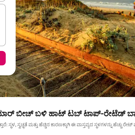
ಾರ್ ಬೀಚ್ ಬಳಿ ಹಾಟ್ ಟಬ್ ಟಾಪ್-ರೇಟೆಡ್ ಬಾ
ುತ್ತಾರೆ: ಸ್ಥಳ, ಸ್ವಚ್ಛತೆ ಮತ್ತು ಹೆಚ್ಚಿನ ಕಾರಣಕ್ಕಾಗಿ ಈ ವಾಸ್ತವ್ಯದ ಸ್ಥಳಗಳನ್ನು ಹೆಚ್ಚು ರೇ