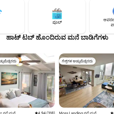
ಬೋರ್ಡ್‌ವಾಕ್‌ಗೆ ಹತ್ತಿರದಲ್ಲಿ, ಇದು ಸಾಂಟ
ಿ ವಿಶ್ರಾಂತಿ ಪಡೆಯಲು ಮತ್ತು ವಿಶ್ರಾಂತಿ
ಕೌಂಟಿಯನ್ನು ಅನ್ವೇಷಿಸಲು ಪರಿಪೂರ್ಣ ನ
್ ಟಬ್, ಪ್ರೊಪೇನ್ ಫೈರ್‌ಪಿಟ್ ಮತ್ತು
ಸಂಪರ್ಕ ಮತ್ತು ಆರಾಮದಾಯಕವಾಗಿರು
ನ್ನು ಒಳಗೊಂಡಿದೆ. ಕ್ಯಾಬಿನ್ ಒಂದು
ಪ್ರಕೃತಿಯಲ್ಲಿ ನಿಮ್ಮನ್ನು ತಲ್ಲೀನಗೊಳಿಸಿ. ಯಾವುದೇ
 ಗಾಳಿಯಾಡುವ ರಸ್ತೆಯಲ್ಲಿದೆ ಎಂಬುದನ್ನು
ಆವರಣದ
ರೀತಿಯಲ್ಲಿ, ನಿಮ್ಮ ವಾಸ್ತವ್ಯವನ್ನು ನೀವು ಆನ
ಮನಿಸಿ. ವೈಫೈ ಇದೆ ಆದರೆ ಟಿವಿ ಅಥವಾ
ಪೂಲ್
ಪಾ
SCC ಅನುಮತಿ #251382
C ಇಲ್ಲ ಎಸ್ಸಿಸಿ ಅನುಮತಿ# 241449
ಹಾಟ್ ಟಬ್ ಹೊಂದಿರುವ ಮನೆ ಬಾಡಿಗೆಗಳು
ಚ್ಚುಮೆಚ್ಚಿನದು
ಗೆಸ್ಟ್‌ಗಳ ಅಚ್ಚುಮೆಚ್ಚಿನದು
ಚ್ಚುಮೆಚ್ಚಿನದು
ಗೆಸ್ಟ್‌ಗಳ ಅಚ್ಚುಮೆಚ್ಚಿನದು
್, 487 ವಿಮರ್ಶೆಗಳು
 ನಲ್ಲಿ ಮನೆ
5 ರಲ್ಲಿ 4.94 ಸರಾಸರಿ ರೇಟಿಂಗ್, 318 ವಿಮರ್ಶೆಗಳು
4.94 (318)
Moss Landing ನಲ್ಲಿ ಮನೆ
5 