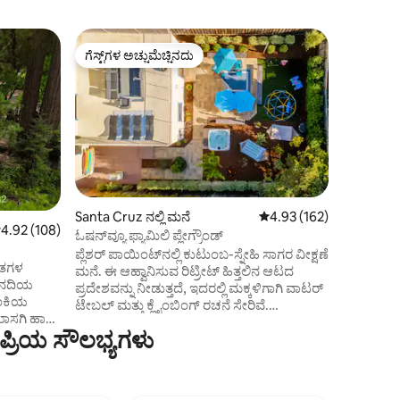
Aptos ನಲ್
ಗೆಸ್ಟ್‌ಗಳ ಅಚ್ಚುಮೆಚ್ಚಿನದು
ಗೆಸ್ಟ್‌
ಗೆಸ್ಟ್‌ಗಳ ಅಚ್ಚುಮೆಚ್ಚಿನದು
ಗೆಸ್ಟ್‌ಗಳಿ
ಸಂಪೂರ್ಣವಾಗ
ಮತ್ತುಬಿಸ
ಮಾಂಟೆರಿ ಬ
ಕ್ರೂಜ್ ಎದು
ಮತ್ತು ಕಡಲ
ನೆಲದ ಮಟ್ಟ,
ಮೃದುವಾದ 
ಮಾರ್ಗ ಮತ್ತ
ಎದುರಿಸುತ್ತ
ಲಿವಿಂಗ್
Santa Cruz ನಲ್ಲಿ ಮನೆ
5 ರಲ್ಲಿ 4.93 ಸರಾಸರಿ ರೇಟಿಂ
4.93 (162)
ಕೋಣೆಯಿಂದಲ
 ರಲ್ಲಿ 4.92 ಸರಾಸರಿ ರೇಟಿಂಗ್, 108 ವಿಮರ್ಶೆಗಳು
4.92 (108)
ಓಷನ್‌ವ್ಯೂ ಫ್ಯಾಮಿಲಿ ಪ್ಲೇಗ್ರೌಂಡ್
ಆನಂದಿಸಿ; 
ಪ್ಲೆಶರ್ ಪಾಯಿಂಟ್‌ನಲ್ಲಿ ಕುಟುಂಬ-ಸ್ನೇಹಿ ಸಾಗರ ವೀಕ್ಷಣೆ
ಬಿಸಿಯಾದ ಪ
ವತಗಳ
ಮನೆ. ಈ ಆಹ್ವಾನಿಸುವ ರಿಟ್ರೀಟ್ ಹಿತ್ತಲಿನ ಆಟದ
ಅಥವಾ ಸ್ಯಾಂ
ತು ನದಿಯ
ಪ್ರದೇಶವನ್ನು ನೀಡುತ್ತದೆ, ಇದರಲ್ಲಿ ಮಕ್ಕಳಿಗಾಗಿ ವಾಟರ್
ಮಾಡಿ. ನೀವು ಎಲ್ಲವನ್ನೂ ಮಾಡಲು ಸಾಧ್ಯವಾದಾಗ
ಬೆಂಕಿಯ
ಟೇಬಲ್ ಮತ್ತು ಕ್ಲೈಂಬಿಂಗ್ ರಚನೆ ಸೇರಿವೆ.
ಒಂದನ್ನು ಏ
ಾಸಗಿ ಹಾಟ್
ಹೊರಾಂಗಣ ಊಟ, BBQ ಗ್ರಿಲ್, ಹಾಟ್ ಟಬ್,
್ರಿಯ ಸೌಲಭ್ಯಗಳು
ಶಬ್ದಗಳನ್ನು
ಹ್ಯಾಮಾಕ್‌ಗಳನ್ನು ಆನಂದಿಸಿ. ಒಳಗೆ, ಎರಡು ವಾಸಿಸುವ
ಪ್ರದೇಶಗಳು, ಎರಡು ಎನ್-ಸೂಟ್ ಬೆಡ್‌ರೂಮ್‌ಗಳು,
ಆಟಿಕೆಗಳು, ಪ್ಲೇಹೌಸ್ ಮತ್ತು ಮಗುವಿನ ಸೌಲಭ್ಯಗಳನ್ನು
 ಕ್ರೂಜ್
ತೆಗೆದುಕೊಳ್ಳಿ. ಗ್ಯಾರೇಜ್‌ನಲ್ಲಿ EV ಚಾರ್ಜರ್. ಹತ್ತಿರದಲ್ಲಿ,