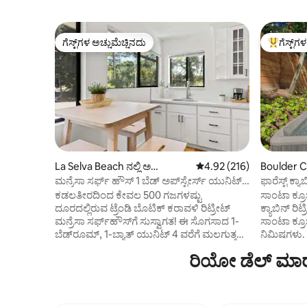
ಗೆಸ್ಟ್‌ಗಳ ಅಚ್ಚುಮೆಚ್ಚಿನದು
ಗೆಸ್ಟ್‌ಗ
ಗೆಸ್ಟ್‌ಗಳ ಅಚ್ಚುಮೆಚ್ಚಿನದು
ಗೆಸ್ಟ್‌ಗಳಿಗ
La Selva Beach ನಲ್ಲಿ ಅ
5 ರಲ್ಲಿ 4.92 ಸರಾಸರಿ ರೇಟಿಂಗ
4.92 (216)
Boulder Cre
ಪಾರ್ಟ್‌ಮಂಟ್
ಮನ್ರೆಸಾ ಸರ್ಫ್ ಹೌಸ್ 1 ಬೆಡ್ ಅಪ್‌ಸ್ಟೇರ್ಸ್ ಯುನಿಟ್
ಫಾರೆಸ್ಟ್ ಕ್
#4
ಕಡಲತೀರದಿಂದ ಕೇವಲ 500 ಗಜಗಳಷ್ಟು
ಸಾಂಟಾ ಕ್ರ
ದೂರದಲ್ಲಿರುವ ಟ್ರೆಂಡಿ ಬೊಟಿಕ್ ಕರಾವಳಿ ರಿಟ್ರೀಟ್
ಕ್ಯಾಬಿನ್ ರಿ
ಮನ್ರೆಸಾ ಸರ್ಫ್‌ಹೌಸ್‌ಗೆ ಸುಸ್ವಾಗತ! ಈ ಸೊಗಸಾದ 1-
ಸಾಂಟಾ ಕ್ರ
ಬೆಡ್‌ರೂಮ್, 1-ಬ್ಯಾತ್ ಯುನಿಟ್ 4 ವರೆಗೆ ಮಲಗುತ್ತದೆ
ನಿಮಿಷಗಳು.
ಮತ್ತು ಅರ್ಧ ಎಕರೆ ಪ್ರದೇಶದಲ್ಲಿ ವಿಶಾಲವಾದ 5-
ಸ್ಟುಡಿಯೋ 
ರಿಯೋ ಡೆಲ್ ಮಾರ
ಯುನಿಟ್ ಪ್ರಾಪರ್ಟಿಯ ಭಾಗವಾಗಿದೆ. ನಿಮ್ಮ ಸ್ವಂತ
ಕಡಿತಗೊಳ್ಳಲು
ಖಾಸಗಿ ಹೊರಾಂಗಣ ಸ್ಥಳವನ್ನು ಆನಂದಿಸಿ, ಜೊತೆಗೆ '
ತೊಡಗಿಸಿಕೊಳ್
ಪ್ಲಾಟ್‌ಫಾರ್ಮ್‌ಗಳಿಗೆ' ಪ್ರವೇಶವನ್ನು ಆನಂದಿಸಿ -
ಕ್ಯಾಬಿನ್ ಕ್
ವಿಶ್ರಾಂತಿ ಪಡೆಯಲು ಸೂಕ್ತವಾದ ಹಂಚಿಕೊಂಡ
ಮತ್ತು BBQ 