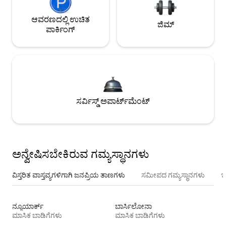
ಆವರಣದಲ್ಲಿ ಉಚಿತ
ಜಿಮ್
ಪಾರ್ಕಿಂಗ್
ಸರ್ವಿಸ್ಡ್ ಅಪಾರ್ಟ್‌ಮೆಂಟ್
ಅನ್ವೇಷಿಸಬೇಕಿರುವ ಗಮ್ಯಸ್ಥಾನಗಳು
ವಿಸ್ತರಿತ ವಾಸ್ತವ್ಯಗಳಿಗಾಗಿ ಜನಪ್ರಿಯ ತಾಣಗಳು
ಸಮೀಪದ ಗಮ್ಯಸ್ಥಾನಗಳು
ಇ
ನ್ಯೂಯಾರ್ಕ್
ಬಾರ್ಸಿಲೋನಾ
ಮಾಸಿಕ ಬಾಡಿಗೆಗಳು
ಮಾಸಿಕ ಬಾಡಿಗೆಗಳು