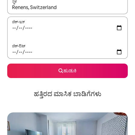
ಸ್ಥಳ
ಫಲಿತಾಂಶಗಳು ಲಭ್ಯವಿರುವಾಗ, ಅಪ್ ಮತ್ತು ಡೌನ್ ಬಾಣದ ಕೀಲಿಗಳೊಂದಿಗೆ ನ್ಯಾವಿಗೇಟ
ಚೆಕ್-ಇನ್
ಚೆಕ್-ಔಟ್
ಹುಡುಕಿ
ಹತ್ತಿರದ ಮಾಸಿಕ ಬಾಡಿಗೆಗಳು