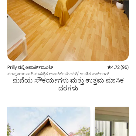
Prilly ನಲ್ಲಿ ಅಪಾರ್ಟ್‌ಮಂಟ್
5 ರಲ್ಲಿ 4.72 ಸರ
4.72 (95)
ಸಂಪೂರ್ಣವಾಗಿ ಸುಸಜ್ಜಿತ ಅಪಾರ್ಟ್‌ಮೆಂಟ್/ ಉಚಿತ ಪಾರ್ಕಿಂಗ್
ಮನೆಯ ಸೌಕರ್ಯಗಳು ಮತ್ತು ಉತ್ತಮ ಮಾಸಿಕ
ದರಗಳು