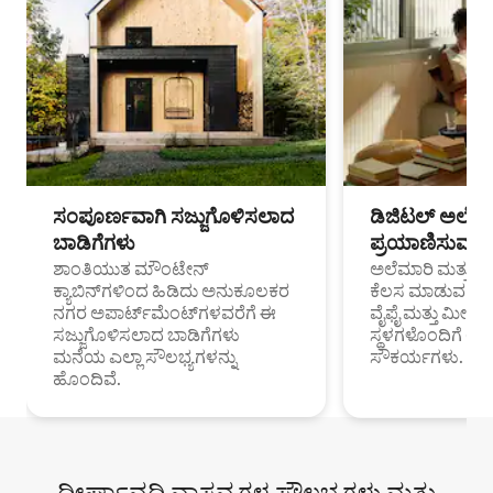
ಸಂಪೂರ್ಣವಾಗಿ ಸಜ್ಜುಗೊಳಿಸಲಾದ
ಡಿಜಿಟಲ್ ಅಲೆಮಾ
ಬಾಡಿಗೆಗಳು
ಪ್ರಯಾಣಿಸುವ ವೃತ
ಶಾಂತಿಯುತ ಮೌಂಟೇನ್
ಅಲೆಮಾರಿ ಮತ್ತು ದೂ
ಕ್ಯಾಬಿನ್‌ಗಳಿಂದ ಹಿಡಿದು ಅನುಕೂಲಕರ
ಕೆಲಸ ಮಾಡುವ ಪ್ರೊ
ನಗರ ಅಪಾರ್ಟ್‌ಮೆಂಟ್‌ಗಳವರೆಗೆ ಈ
ವೈಫೈ ಮತ್ತು ಮೀಸ
ಸಜ್ಜುಗೊಳಿಸಲಾದ ಬಾಡಿಗೆಗಳು
ಸ್ಥಳಗಳೊಂದಿಗೆ 
ಮನೆಯ ಎಲ್ಲಾ ಸೌಲಭ್ಯಗಳನ್ನು
ಸೌಕರ್ಯಗಳು.
ಹೊಂದಿವೆ.
ದೀರ್ಘಾವಧಿ ವಾಸ್ತವ್ಯಗಳ ಸೌಲಭ್ಯಗಳು ಮತ್ತು