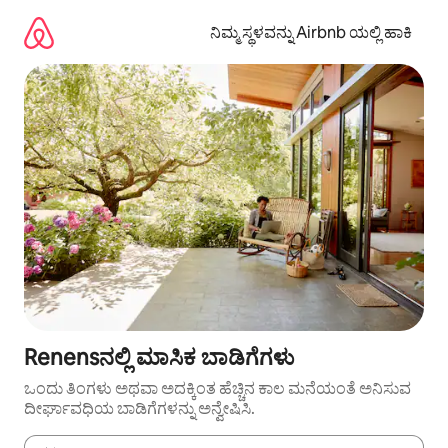
ವಿಷಯಕ್ಕೆ
ಹೋಗಿ
ನಿಮ್ಮ ಸ್ಥಳವನ್ನು Airbnb ಯಲ್ಲಿ ಹಾಕಿ
Renensನಲ್ಲಿ ಮಾಸಿಕ ಬಾಡಿಗೆಗಳು
ಒಂದು ತಿಂಗಳು ಅಥವಾ ಅದಕ್ಕಿಂತ ಹೆಚ್ಚಿನ ಕಾಲ ಮನೆಯಂತೆ ಅನಿಸುವ
ದೀರ್ಘಾವಧಿಯ ಬಾಡಿಗೆಗಳನ್ನು ಅನ್ವೇಷಿಸಿ.