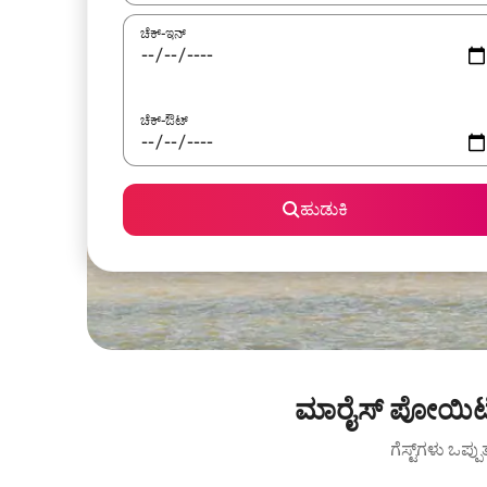
ಚೆಕ್-ಇನ್
ಚೆಕ್-ಔಟ್
ಹುಡುಕಿ
ಮಾರೈಸ್ ಪೋಯಿಟೇವ
ಗೆಸ್ಟ್‌ಗಳು ಒಪ್ಪ