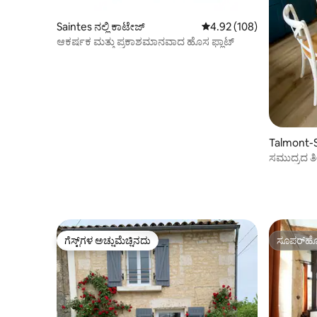
Saintes ನಲ್ಲಿ ಕಾಟೇಜ್
5 ರಲ್ಲಿ 4.92 ಸರಾಸರಿ ರೇಟಿಂಗ
4.92 (108)
ಆಕರ್ಷಕ ಮತ್ತು ಪ್ರಕಾಶಮಾನವಾದ ಹೊಸ ಫ್ಲಾಟ್
Talmont-Sa
ಸಮುದ್ರದ ತ
ಸಣ್ಣ ವಿರಾಮ
ಗೆಸ್ಟ್‌ಗಳ ಅಚ್ಚುಮೆಚ್ಚಿನದು
ಸೂಪರ್‌ಹೋ
ಗೆಸ್ಟ್‌ಗಳ ಅಚ್ಚುಮೆಚ್ಚಿನದು
ಸೂಪರ್‌ಹೋ