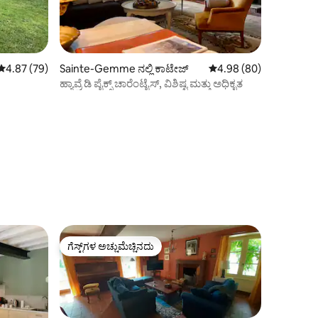
5 ರಲ್ಲಿ 4.87 ಸರಾಸರಿ ರೇಟಿಂಗ್, 79 ವಿಮರ್ಶೆಗಳು
4.87 (79)
Sainte-Gemme ನಲ್ಲಿ ಕಾಟೇಜ್
5 ರಲ್ಲಿ 4.98 ಸರಾಸರಿ ರೇಟಿ
4.98 (80)
ಹ್ಯಾವ್ರೆ ಡಿ ಪೈಕ್ಸ್ ಚಾರೆಂಟೈಸ್, ವಿಶಿಷ್ಟ ಮತ್ತು ಅಧಿಕೃತ
ಗೆಸ್ಟ್‌ಗಳ ಅಚ್ಚುಮೆಚ್ಚಿನದು
ಗೆಸ್ಟ್‌ಗಳ ಅಚ್ಚುಮೆಚ್ಚಿನದು