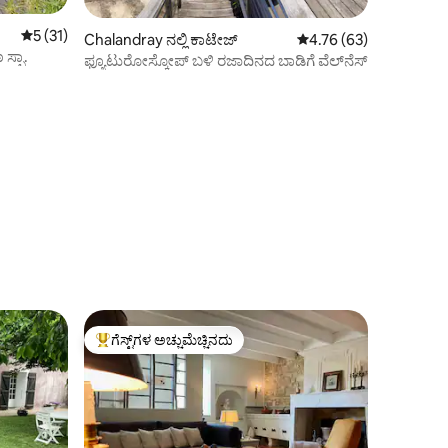
5 ರಲ್ಲಿ 5 ಸರಾಸರಿ ರೇಟಿಂಗ್, 31 ವಿಮರ್ಶೆಗಳು
5 (31)
Chalandray ನಲ್ಲಿ ಕಾಟೇಜ್
5 ರಲ್ಲಿ 4.76 ಸರಾಸರಿ ರೇಟಿ
4.76 (63)
್ಪಾ.
ಫ್ಯೂಟುರೋಸ್ಕೋಪ್ ಬಳಿ ರಜಾದಿನದ ಬಾಡಿಗೆ ವೆಲ್‌ನೆಸ್
ಗೆಸ್ಟ್‌ಗಳ ಅಚ್ಚುಮೆಚ್ಚಿನದು
ಗೆಸ್ಟ್‌ಗಳಿಗೆ ಅತಿ ಹೆಚ್ಚು ಅಚ್ಚುಮೆಚ್ಚಿನದು