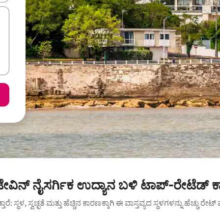
ಿನ್ ನೈಸರ್ಗಿಕ ಉದ್ಯಾನ ಬಳಿ ಟಾಪ್-ರೇಟೆಡ್ ಕ
ುತ್ತಾರೆ: ಸ್ಥಳ, ಸ್ವಚ್ಛತೆ ಮತ್ತು ಹೆಚ್ಚಿನ ಕಾರಣಕ್ಕಾಗಿ ಈ ವಾಸ್ತವ್ಯದ ಸ್ಥಳಗಳನ್ನು ಹೆಚ್ಚು ರೇ