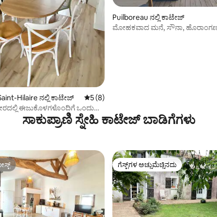
Puilboreau ನಲ್ಲಿ ಕಾಟೇಜ್
್, 108 ವಿಮರ್ಶೆಗಳು
ಮೋಹಕವಾದ ಮನೆ, ಸೌನಾ, ಹೊರಾಂಗಣ ಸ
int-Hilaire ನಲ್ಲಿ ಕಾಟೇಜ್
5 ರಲ್ಲಿ 5 ಸರಾಸರಿ ರೇಟಿಂಗ್, 8 ವಿಮರ್ಶೆಗಳು
5 (8)
ೀರದಲ್ಲಿ ಈಜುಕೊಳಗಳೊಂದಿಗೆ ಒಂದು
ಸಾಕುಪ್ರಾಣಿ ಸ್ನೇಹಿ ಕಾಟೇಜ್ ಬಾಡಿಗೆಗಳು
ಸ್ಟ್
ಗೆಸ್ಟ್‌ಗಳ ಅಚ್ಚುಮೆಚ್ಚಿನದು
ಸ್ಟ್
ಗೆಸ್ಟ್‌ಗಳ ಅಚ್ಚುಮೆಚ್ಚಿನದು