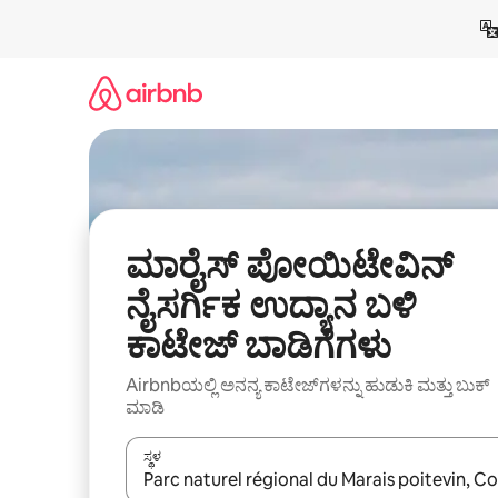
ವಿಷಯಕ್ಕೆ
ಹೋಗಿ
ಮಾರೈಸ್ ಪೋಯಿಟೇವಿನ್
ನೈಸರ್ಗಿಕ ಉದ್ಯಾನ ಬಳಿ
ಕಾಟೇಜ್ ಬಾಡಿಗೆಗಳು
Airbnbಯಲ್ಲಿ ಅನನ್ಯ ಕಾಟೇಜ್‌ಗಳನ್ನು ಹುಡುಕಿ ಮತ್ತು ಬುಕ್
ಮಾಡಿ
ಸ್ಥಳ
ಫಲಿತಾಂಶಗಳು ಲಭ್ಯವಿರುವಾಗ, ಅಪ್ ಮತ್ತು ಡೌನ್ ಬಾಣದ ಕೀಲಿಗಳೊ