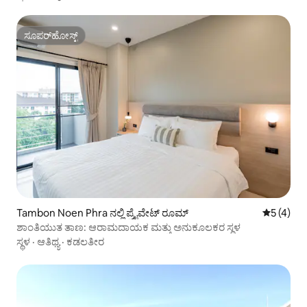
ಸೂಪರ್‌ಹೋಸ್ಟ್
ಸೂಪರ್‌ಹೋಸ್ಟ್
Tambon Noen Phra ನಲ್ಲಿ ಪ್ರೈವೇಟ್ ರೂಮ್
5 ರಲ್ಲಿ 5 
5 (4)
ಶಾಂತಿಯುತ ತಾಣ: ಆರಾಮದಾಯಕ ಮತ್ತು ಅನುಕೂಲಕರ ಸ್ಥಳ
ಸ್ಥಳ
·
ಆತಿಥ್ಯ
·
ಕಡಲತೀರ