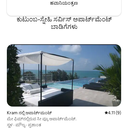
ಹವಾನಿಯಂತ್ರಣ
ಕುಟುಂಬ-ಸ್ನೇಹಿ ಸರ್ವಿಸ್ ಅಪಾರ್ಟ್‌ಮೆಂಟ್
ಬಾಡಿಗೆಗಳು
Kram ನಲ್ಲಿ ಅಪಾರ್ಟ್‌ಮಂಟ್
5 ರಲ್ಲಿ 4.11 
4.11 (9)
ಮೇ ಫಿಮ್‌ನಲ್ಲಿರುವ ಸೀ ವ್ಯೂ ಅಪಾರ್ಟ್‌ಮೆಂಟ್.
ಸ್ಥಳ
·
ಮೌಲ್ಯ
·
ಪ್ರಶಾಂತ