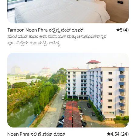
Tambon Noen Phra ನಲ್ಲಿ ಪ್ರೈವೇಟ್ ರೂಮ್
5 ರಲ್ಲಿ 5 
5 (4)
ಶಾಂತಿಯುತ ತಾಣ: ಆರಾಮದಾಯಕ ಮತ್ತು ಅನುಕೂಲಕರ ಸ್ಥಳ
ಸ್ಥಳ
·
ನಿದ್ದೆಯ ಗುಣಮಟ್ಟ
·
ಆತಿಥ್ಯ
Noen Phra ನಲ್ಲಿ ಪ್ರೈವೇಟ್ ರೂಮ್
5 ರಲ್ಲಿ 4.54 ಸರ
4.54 (24)