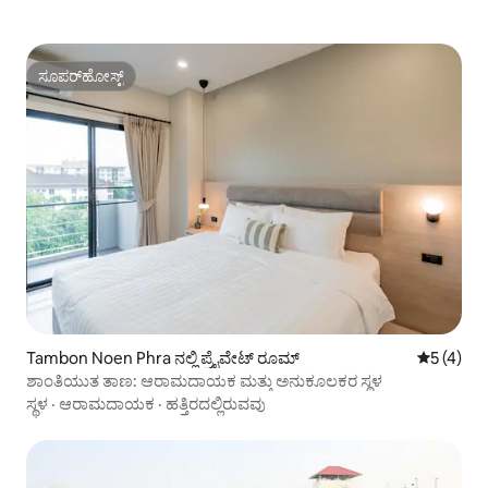
ಸೂಪರ್‌ಹೋಸ್ಟ್
ಸೂಪರ್‌ಹೋಸ್ಟ್
Tambon Noen Phra ನಲ್ಲಿ ಪ್ರೈವೇಟ್ ರೂಮ್
5 ರಲ್ಲಿ 5 
5 (4)
ಶಾಂತಿಯುತ ತಾಣ: ಆರಾಮದಾಯಕ ಮತ್ತು ಅನುಕೂಲಕರ ಸ್ಥಳ
ಸ್ಥಳ
·
ಆರಾಮದಾಯಕ
·
ಹತ್ತಿರದಲ್ಲಿರುವವು