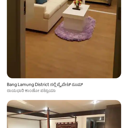
Bang Lamung District ನಲ್ಲಿ ಪ್ರೈವೇಟ್ ರೂಮ್
ರಾಯಭಾರಿ ಕಾಂಡೋ ಪಟ್ಟಾಯಾ