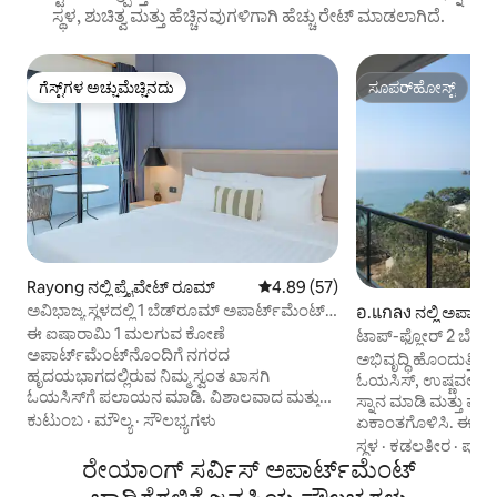
ಸ್ಥಳ, ಶುಚಿತ್ವ ಮತ್ತು ಹೆಚ್ಚಿನವುಗಳಿಗಾಗಿ ಹೆಚ್ಚು ರೇಟ್ ಮಾಡಲಾಗಿದೆ.
ಗೆಸ್ಟ್‌ಗಳ ಅಚ್ಚುಮೆಚ್ಚಿನದು
ಸೂಪರ್‌ಹೋಸ್ಟ್
ಗೆಸ್ಟ್‌ಗಳ ಅಚ್ಚುಮೆಚ್ಚಿನದು
ಸೂಪರ್‌ಹೋಸ್ಟ್
Rayong ನಲ್ಲಿ ಪ್ರೈವೇಟ್ ರೂಮ್
5 ರಲ್ಲಿ 4.89 ಸರಾಸರಿ ರೇಟಿಂಗ್, 57 ವಿ
4.89 (57)
ಅವಿಭಾಜ್ಯ ಸ್ಥಳದಲ್ಲಿ 1 ಬೆಡ್‌ರೂಮ್ ಅಪಾರ್ಟ್‌ಮೆಂಟ್
อ.แกลง ನಲ್ಲಿ ಅಪಾರ್
ಅನ್ನು ವಿಶ್ರಾಂತಿ ಪಡೆಯುವುದು
ಈ ಐಷಾರಾಮಿ 1 ಮಲಗುವ ಕೋಣೆ
ಟಾಪ್-ಫ್ಲೋರ್ 2 ಬೆಡ್‌ರೂಮ್ (ಎಸ್ಕೇಪ್ 1
ಅಪಾರ್ಟ್‌ಮೆಂಟ್‌ನೊಂದಿಗೆ ನಗರದ
ಸೀವ್ಯೂ
ಅಭಿವೃದ್ಧಿ ಹೊಂದುತ್ತಿರು
ಹೃದಯಭಾಗದಲ್ಲಿರುವ ನಿಮ್ಮ ಸ್ವಂತ ಖಾಸಗಿ
ಓಯಸಿಸ್, ಉಷ್ಣವಲಯದ
ಓಯಸಿಸ್‌ಗೆ ಪಲಾಯನ ಮಾಡಿ. ವಿಶಾಲವಾದ ಮತ್ತು
ಸ್ನಾನ ಮಾಡಿ ಮತ್ತು ಪ್ಯ
ಆಹ್ವಾನಿಸುವ ವಾಸಿಸುವ ಪ್ರದೇಶಕ್ಕೆ ಪ್ರವೇಶಿಸಿ,
ಕುಟುಂಬ
·
ಮೌಲ್ಯ
·
ಸೌಲಭ್ಯಗಳು
ಏಕಾಂತಗೊಳಿಸಿ. ಈ ಅಪಾ
ಹಿತವಾದ ವರ್ಣಗಳು ಮತ್ತು ತೆರೆದ ಲೇಔಟ್
ಬೀಚ್ ಮುಂಭಾಗದ ಕ
ಸ್ಥಳ
·
ಕಡಲತೀರ
·
ಪೂಲ
ಅಡುಗೆಮನೆಯೊಂದಿಗೆ ಪ್ಲಶ್ ಪೀಠೋಪಕರಣಗಳಿಂದ
ರೇಯಾಂಗ್ ಸರ್ವಿಸ್ ಅಪಾರ್ಟ್‌ಮೆಂಟ್
ಮಹಡಿಯಲ್ಲಿ ಇದೆ, ಅಲ್ಲಿ ನೀವು ವಿಶಾಲವಾದ
ಅಲಂಕರಿಸಲಾಗಿದೆ. ಪ್ರಶಾಂತವಾದ ಬೆಡ್‌ರೂಮ್
ಮೂಲೆಯ ಟೆರೇಸ್‌ನಲ್ಲಿ 