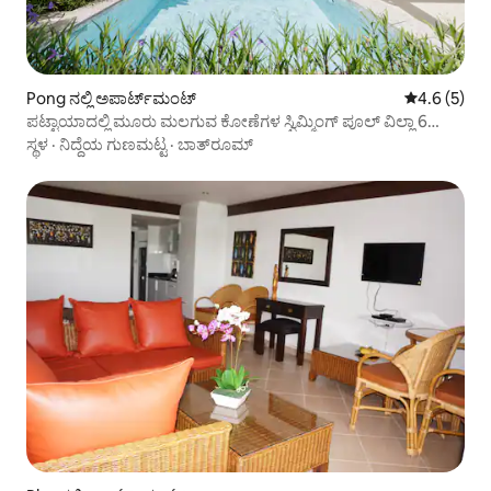
Pong ನಲ್ಲಿ ಅಪಾರ್ಟ್‌ಮಂಟ್
5 ರಲ್ಲಿ 4.6 ಸ
4.6 (5)
ಪಟ್ಟಾಯಾದಲ್ಲಿ ಮೂರು ಮಲಗುವ ಕೋಣೆಗಳ ಸ್ವಿಮ್ಮಿಂಗ್ ಪೂಲ್ ವಿಲ್ಲಾ 6
ಜನರಿಗೆ ವಾಸಿಸಬಹುದು
ಸ್ಥಳ
·
ನಿದ್ದೆಯ ಗುಣಮಟ್ಟ
·
ಬಾತ್‌ರೂಮ್