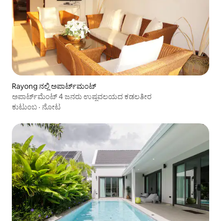
Rayong ನಲ್ಲಿ ಅಪಾರ್ಟ್‌ಮಂಟ್
ಅಪಾರ್ಟ್‌ಮೆಂಟ್ 4 ಜನರು ಉಷ್ಣವಲಯದ ಕಡಲತೀರ
ಕುಟುಂಬ
·
ನೋಟ