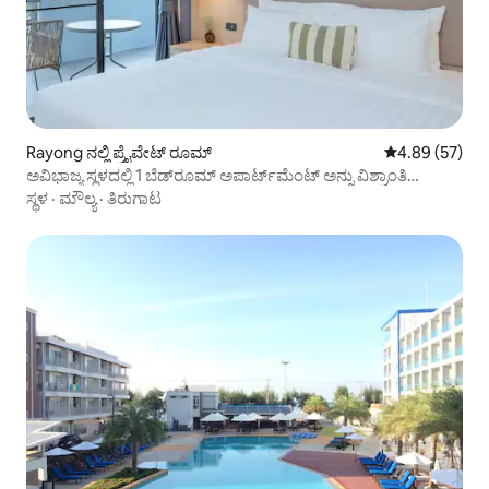
Rayong ನಲ್ಲಿ ಪ್ರೈವೇಟ್ ರೂಮ್
5 ರಲ್ಲಿ 4.89 ಸರ
4.89 (57)
ಅವಿಭಾಜ್ಯ ಸ್ಥಳದಲ್ಲಿ 1 ಬೆಡ್‌ರೂಮ್ ಅಪಾರ್ಟ್‌ಮೆಂಟ್ ಅನ್ನು ವಿಶ್ರಾಂತಿ
ಪಡೆಯುವುದು
ಸ್ಥಳ
·
ಮೌಲ್ಯ
·
ತಿರುಗಾಟ