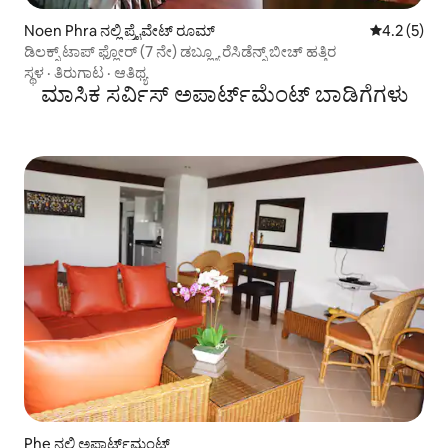
Noen Phra ನಲ್ಲಿ ಪ್ರೈವೇಟ್ ರೂಮ್
5 ರಲ್ಲಿ 4.2 
4.2 (5)
ಡಿಲಕ್ಸ್ ಟಾಪ್ ಫ್ಲೋರ್ (7 ನೇ) ಡಬ್ಲ್ಯೂ ರೆಸಿಡೆನ್ಸ್ ಬೀಚ್ ಹತ್ತಿರ
ಸ್ಥಳ
·
ತಿರುಗಾಟ
·
ಆತಿಥ್ಯ
ಮಾಸಿಕ ಸರ್ವಿಸ್ ಅಪಾರ್ಟ್‌ಮೆಂಟ್ ಬಾಡಿಗೆಗಳು
Phe ನಲ್ಲಿ ಅಪಾರ್ಟ್‌ಮಂಟ್