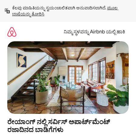
ವಿಷಯಕ್ಕೆ
ಕೆಲವು ಮಾಹಿತಿಯನ್ನು ಸ್ವಯಂಚಾಲಿತವಾಗಿ ಅನುವಾದಿಸಲಾಗಿದೆ. 
ಮೂಲ 
ಹೋಗಿ
ಭಾಷೆಯನ್ನು ತೋರಿಸಿ
ನಿಮ್ಮ ಸ್ಥಳವನ್ನು Airbnb ಯಲ್ಲಿ ಹಾಕಿ
ರೇಯಾಂಗ್ ನಲ್ಲಿ ಸರ್ವಿಸ್ ಅಪಾರ್ಟ್‌ಮೆಂಟ್
ರಜಾದಿನದ ಬಾಡಿಗೆಗಳು