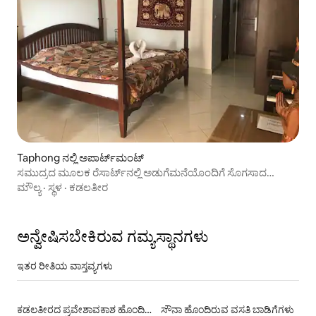
Taphong ನಲ್ಲಿ ಅಪಾರ್ಟ್‌ಮಂಟ್
ಸಮುದ್ರದ ಮೂಲಕ ರೆಸಾರ್ಟ್‌ನಲ್ಲಿ ಅಡುಗೆಮನೆಯೊಂದಿಗೆ ಸೊಗಸಾದ
ಕಾಂಡೋ
ಮೌಲ್ಯ
·
ಸ್ಥಳ
·
ಕಡಲತೀರ
ಅನ್ವೇಷಿಸಬೇಕಿರುವ ಗಮ್ಯಸ್ಥಾನಗಳು
ಇತರ ರೀತಿಯ ವಾಸ್ತವ್ಯಗಳು
ಕಡಲತೀರದ ಪ್ರವೇಶಾವಕಾಶ ಹೊಂದಿರುವ ವಸತಿ ಬಾಡಿಗೆಗಳು
ಸೌನಾ ಹೊಂದಿರುವ ವಸತಿ ಬಾಡಿಗೆಗಳು