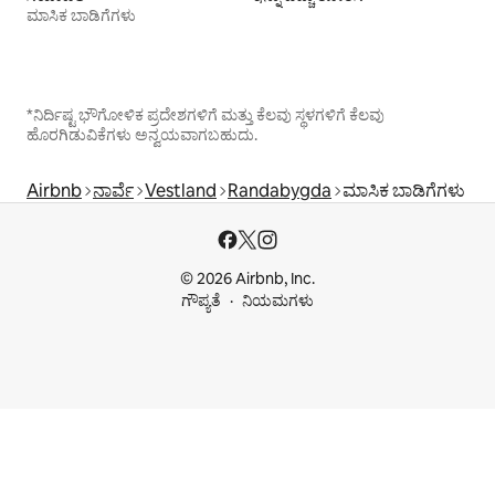
ಮಾಸಿಕ ಬಾಡಿಗೆಗಳು
*ನಿರ್ದಿಷ್ಟ ಭೌಗೋಳಿಕ ಪ್ರದೇಶಗಳಿಗೆ ಮತ್ತು ಕೆಲವು ಸ್ಥಳಗಳಿಗೆ ಕೆಲವು
ಹೊರಗಿಡುವಿಕೆಗಳು ಅನ್ವಯವಾಗಬಹುದು.
Airbnb
ನಾರ್ವೆ
Vestland
Randabygda
ಮಾಸಿಕ ಬಾಡಿಗೆಗಳು
© 2026 Airbnb, Inc.
ಗೌಪ್ಯತೆ
ನಿಯಮಗಳು