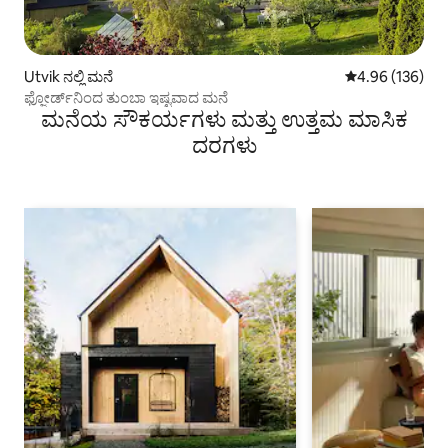
Utvik ನಲ್ಲಿ ಮನೆ
5 ರಲ್ಲಿ 4.96 ಸರಾ
4.96 (136)
ಫ್ಜೋರ್ಡ್‌ನಿಂದ ತುಂಬಾ ಇಷ್ಟವಾದ ಮನೆ
ಮನೆಯ ಸೌಕರ್ಯಗಳು ಮತ್ತು ಉತ್ತಮ ಮಾಸಿಕ
ದರಗಳು