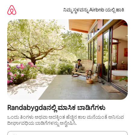
ವಿಷಯಕ್ಕೆ
ಹೋಗಿ
ನಿಮ್ಮ ಸ್ಥಳವನ್ನು Airbnb ಯಲ್ಲಿ ಹಾಕಿ
Randabygdaನಲ್ಲಿ ಮಾಸಿಕ ಬಾಡಿಗೆಗಳು
ಒಂದು ತಿಂಗಳು ಅಥವಾ ಅದಕ್ಕಿಂತ ಹೆಚ್ಚಿನ ಕಾಲ ಮನೆಯಂತೆ ಅನಿಸುವ
ದೀರ್ಘಾವಧಿಯ ಬಾಡಿಗೆಗಳನ್ನು ಅನ್ವೇಷಿಸಿ.