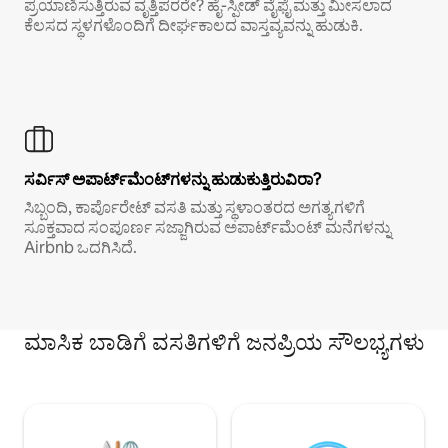
ಪ್ರಯಾಣಿಸುತ್ತಿರುವ ವೃತ್ತಿಪರರೇ? ಹೈ-ಸ್ಪೀಡ್ ವೈಫೈ ಮತ್ತು ಮೀಸಲಾದ
ಕೆಲಸದ ಸ್ಥಳಗಳೊಂದಿಗೆ ದೀರ್ಘಕಾಲದ ವಾಸ್ತವ್ಯವನ್ನು ಹುಡುಕಿ.
ಸರ್ವಿಸ್ ಅಪಾರ್ಟ್‌ಮೆಂಟ್‌ಗಳನ್ನು ಹುಡುಕುತ್ತಿರುವಿರಾ?
ಸಿಬ್ಬಂದಿ, ಕಾರ್ಪೊರೇಟ್ ವಸತಿ ಮತ್ತು ಸ್ಥಳಾಂತರದ ಅಗತ್ಯಗಳಿಗೆ
ಸೂಕ್ತವಾದ ಸಂಪೂರ್ಣ ಸಜ್ಜಾಗಿರುವ ಅಪಾರ್ಟ್‌ಮೆಂಟ್ ಮನೆಗಳನ್ನು
Airbnb ಒದಗಿಸಿದೆ.
ಮಾಸಿಕ ಬಾಡಿಗೆ ವಸತಿಗಳಿಗೆ ಜನಪ್ರಿಯ ಸೌಲಭ್ಯಗಳು