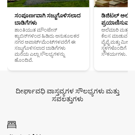
ಸಂಪೂರ್ಣವಾಗಿ ಸಜ್ಜುಗೊಳಿಸಲಾದ
ಡಿಜಿಟಲ್ ಅಲೆಮಾ
ಬಾಡಿಗೆಗಳು
ಪ್ರಯಾಣಿಸುವ ವೃತ
ಶಾಂತಿಯುತ ಮೌಂಟೇನ್
ಅಲೆಮಾರಿ ಮತ್ತು ದೂ
ಕ್ಯಾಬಿನ್‌ಗಳಿಂದ ಹಿಡಿದು ಅನುಕೂಲಕರ
ಕೆಲಸ ಮಾಡುವ ಪ್ರೊ
ನಗರ ಅಪಾರ್ಟ್‌ಮೆಂಟ್‌ಗಳವರೆಗೆ ಈ
ವೈಫೈ ಮತ್ತು ಮೀಸ
ಸಜ್ಜುಗೊಳಿಸಲಾದ ಬಾಡಿಗೆಗಳು
ಸ್ಥಳಗಳೊಂದಿಗೆ 
ಮನೆಯ ಎಲ್ಲಾ ಸೌಲಭ್ಯಗಳನ್ನು
ಸೌಕರ್ಯಗಳು.
ಹೊಂದಿವೆ.
ದೀರ್ಘಾವಧಿ ವಾಸ್ತವ್ಯಗಳ ಸೌಲಭ್ಯಗಳು ಮತ್ತು
ಸವಲತ್ತುಗಳು