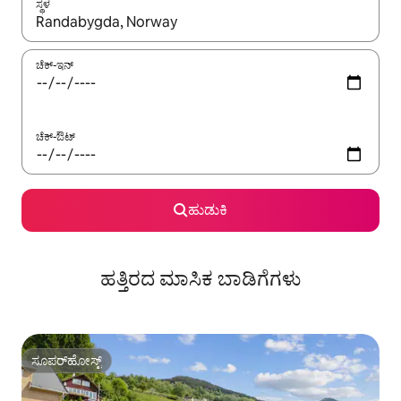
ಸ್ಥಳ
ಫಲಿತಾಂಶಗಳು ಲಭ್ಯವಿರುವಾಗ, ಅಪ್ ಮತ್ತು ಡೌನ್ ಬಾಣದ ಕೀಲಿಗಳೊಂದಿಗೆ ನ್ಯಾವಿಗೇಟ
ಚೆಕ್-ಇನ್
ಚೆಕ್-ಔಟ್
ಹುಡುಕಿ
ಹತ್ತಿರದ ಮಾಸಿಕ ಬಾಡಿಗೆಗಳು
ಸೂಪರ್‌ಹೋಸ್ಟ್
ಸೂಪರ್‌ಹೋಸ್ಟ್