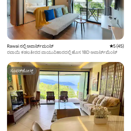
Rawai ನಲ್ಲಿ ಅಪಾರ್ಟ್‌ಮಂಟ್
5 ರಲ್ಲಿ 5 ಸರ
5 (45)
ರವಾಯಿ ಕಡಲತೀರದ ವಾಯುವಿಹಾರದಲ್ಲಿ ಹೊಸ 1BD ಅಪಾರ್ಟ್‌ಮೆಂಟ್
ಸೂಪರ್‌ಹೋಸ್ಟ್
ಸೂಪರ್‌ಹೋಸ್ಟ್