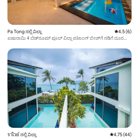
Pa Tong ನಲ್ಲಿ ವಿಲ್ಲಾ
5 ರಲ್ಲಿ 4.5 ಸ
4.5 (6)
ಐಷಾರಾಮಿ 4 ಬೆಡ್‌ರೂಮ್ ಪೂಲ್ ವಿಲ್ಲಾ ಪಟಾಂಗ್ ಬೀಚ್‌ಗೆ ನಡಿಗೆ ದೂರ
ರೂಫ್‌ಟಾಪ್ ಬಾರ್ಬೆಕ್ಯೂ
ราไวย์ ನಲ್ಲಿ ವಿಲ್ಲಾ
5 ರಲ್ಲಿ 4.75 ಸರ
4.75 (44)