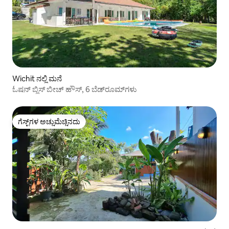
Wichit ನಲ್ಲಿ ಮನೆ
ಓಷನ್ ಬ್ಲಿಸ್ ಬೀಚ್ ಹೌಸ್, 6 ಬೆಡ್‌ರೂಮ್‌ಗಳು
ಗೆಸ್ಟ್‌ಗಳ ಅಚ್ಚುಮೆಚ್ಚಿನದು
ಗೆಸ್ಟ್‌ಗಳ ಅಚ್ಚುಮೆಚ್ಚಿನದು