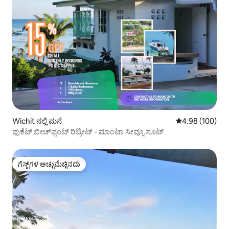
Wichit ನಲ್ಲಿ ಮನೆ
5 ರಲ್ಲಿ 4.98 ಸರಾ
4.98 (100)
ಫುಕೆಟ್ ಬೀಚ್‌ಫ್ರಂಟ್ ರಿಟ್ರೀಟ್ - ಮಾಂಟಾ ಸೀವ್ಯೂ ಸೂಟ್
ಗೆಸ್ಟ್‌ಗಳ ಅಚ್ಚುಮೆಚ್ಚಿನದು
ಗೆಸ್ಟ್‌ಗಳ ಅಚ್ಚುಮೆಚ್ಚಿನದು