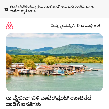
ವಿಷಯಕ್ಕೆ
ಕೆಲವು ಮಾಹಿತಿಯನ್ನು ಸ್ವಯಂಚಾಲಿತವಾಗಿ ಅನುವಾದಿಸಲಾಗಿದೆ. 
ಮೂಲ 
ಹೋಗಿ
ಭಾಷೆಯನ್ನು ತೋರಿಸಿ
ನಿಮ್ಮ ಸ್ಥಳವನ್ನು Airbnb ಯಲ್ಲಿ ಹಾಕಿ
ರಾ ವೈ ಬೀಚ್ ಬಳಿ ವಾಟರ್‌ಫ್ರಂಟ್ ರಜಾದಿನದ
ಬಾಡಿಗೆ ವಸತಿಗಳು