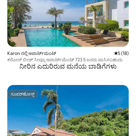
Karon ನಲ್ಲಿ ಅಪಾರ್ಟ್‌ಮಂಟ್
5 ರಲ್ಲಿ 5 ಸ
5 (18)
ಕರೋನ್ ಬೀಚ್ ಸೀವ್ಯೂ ಅಪಾರ್ಟ್‌ಮೆಂಟ್ 723 5 ಜನರು ವಾಸಿಸಬಹುದು
ನೀರಿನ ಎದುರಿರುವ ಮನೆಯ ಬಾಡಿಗೆಗಳು
ಸೂಪರ್‌ಹೋಸ್ಟ್
ಸೂಪರ್‌ಹೋಸ್ಟ್