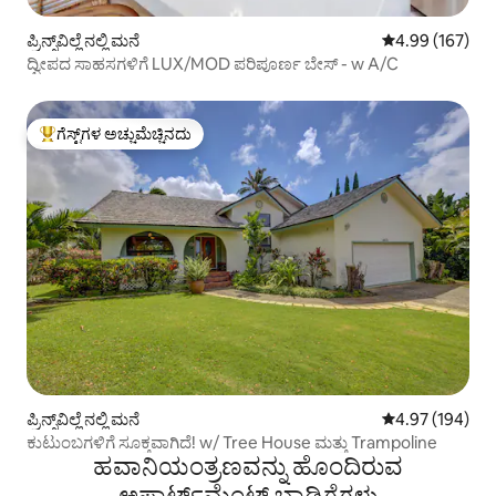
ಪ್ರಿನ್ಸ್‌ವಿಲ್ಲೆ ನಲ್ಲಿ ಮನೆ
5 ರಲ್ಲಿ 4.99 ಸರಾ
4.99 (167)
ದ್ವೀಪದ ಸಾಹಸಗಳಿಗೆ LUX/MOD ಪರಿಪೂರ್ಣ ಬೇಸ್ - w A/C
ಗೆಸ್ಟ್‌ಗಳ ಅಚ್ಚುಮೆಚ್ಚಿನದು
ಗೆಸ್ಟ್‌ಗಳಿಗೆ ಅತಿ ಹೆಚ್ಚು ಅಚ್ಚುಮೆಚ್ಚಿನದು
ಪ್ರಿನ್ಸ್‌ವಿಲ್ಲೆ ನಲ್ಲಿ ಮನೆ
5 ರಲ್ಲಿ 4.97 ಸರಾ
4.97 (194)
ಕುಟುಂಬಗಳಿಗೆ ಸೂಕ್ತವಾಗಿದೆ! w/ Tree House ಮತ್ತು Trampoline
ಹವಾನಿಯಂತ್ರಣವನ್ನು ಹೊಂದಿರುವ
ಅಪಾರ್ಟ್‌ಮೆಂಟ್‌ ಬಾಡಿಗೆಗಳು