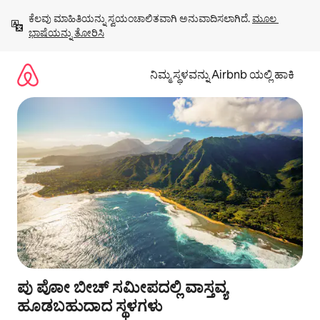
ವಿಷಯಕ್ಕೆ
ಕೆಲವು ಮಾಹಿತಿಯನ್ನು ಸ್ವಯಂಚಾಲಿತವಾಗಿ ಅನುವಾದಿಸಲಾಗಿದೆ. 
ಮೂಲ 
ಹೋಗಿ
ಭಾಷೆಯನ್ನು ತೋರಿಸಿ
ನಿಮ್ಮ ಸ್ಥಳವನ್ನು Airbnb ಯಲ್ಲಿ ಹಾಕಿ
ಪು ಪೋಾ ಬೀಚ್ ಸಮೀಪದಲ್ಲಿ ವಾಸ್ತವ್ಯ
ಹೂಡಬಹುದಾದ ಸ್ಥಳಗಳು