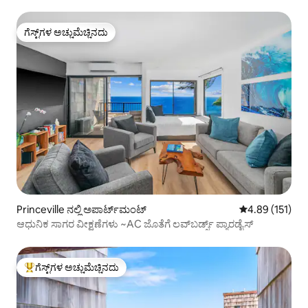
ಗೆಸ್ಟ್‌ಗಳ ಅಚ್ಚುಮೆಚ್ಚಿನದು
ಗೆಸ್ಟ್‌ಗಳ ಅಚ್ಚುಮೆಚ್ಚಿನದು
Princeville ನಲ್ಲಿ ಅಪಾರ್ಟ್‌ಮಂಟ್
5 ರಲ್ಲಿ 4.89 ಸರಾ
4.89 (151)
ಆಧುನಿಕ ಸಾಗರ ವೀಕ್ಷಣೆಗಳು ~AC ಜೊತೆಗೆ ಲವ್‌ಬರ್ಡ್ಸ್ ಪ್ಯಾರಡೈಸ್
ಗೆಸ್ಟ್‌ಗಳ ಅಚ್ಚುಮೆಚ್ಚಿನದು
ಗೆಸ್ಟ್‌ಗಳಿಗೆ ಅತಿ ಹೆಚ್ಚು ಅಚ್ಚುಮೆಚ್ಚಿನದು