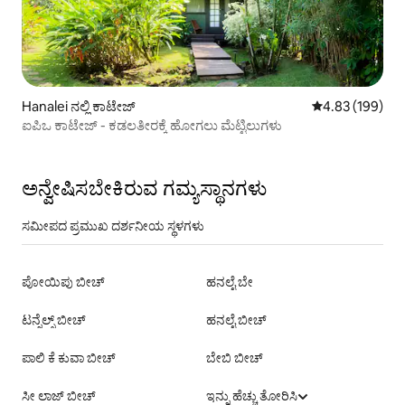
Hanalei ನಲ್ಲಿ ಕಾಟೇಜ್
5 ರಲ್ಲಿ 4.83 ಸರಾ
4.83 (199)
ಐಪಿಒ ಕಾಟೇಜ್ - ಕಡಲತೀರಕ್ಕೆ ಹೋಗಲು ಮೆಟ್ಟಿಲುಗಳು
ಅನ್ವೇಷಿಸಬೇಕಿರುವ ಗಮ್ಯಸ್ಥಾನಗಳು
ಸಮೀಪದ ಪ್ರಮುಖ ದರ್ಶನೀಯ ಸ್ಥಳಗಳು
ಪೋಯಿಪು ಬೀಚ್
ಹನಲೈ ಬೇ
ಟನ್ನೆಲ್ಸ್ ಬೀಚ್
ಹನಲೈ ಬೀಚ್
ಪಾಲಿ ಕೆ ಕುವಾ ಬೀಚ್
ಬೇಬಿ ಬೀಚ್
ಸೀ ಲಾಜ್ ಬೀಚ್
ಇನ್ನು ಹೆಚ್ಚು ತೋರಿಸಿ