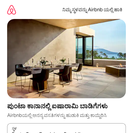
ವಿಷಯಕ್ಕೆ
ಹೋಗಿ
ನಿಮ್ಮ ಸ್ಥಳವನ್ನು Airbnb ಯಲ್ಲಿ ಹಾಕಿ
ಪುಂಟಾ ಕಾನಾನಲ್ಲಿ ಐಷಾರಾಮಿ ಬಾಡಿಗೆಗಳು
Airbnbಯಲ್ಲಿ ಅನನ್ಯ ವಸತಿಗಳನ್ನು ಹುಡುಕಿ ಮತ್ತು ಕಾಯ್ದಿರಿಸಿ
ಸ್ಥಳ