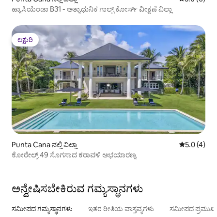
ಹ್ಯಾಸಿಯೆಂಡಾ B31 - ಅತ್ಯಾಧುನಿಕ ಗಾಲ್ಫ್ ಕೋರ್ಸ್ ವೀಕ್ಷಣೆ ವಿಲ್ಲಾ
ಲಕ್ಷುರಿ
ಲಕ್ಷುರಿ
Punta Cana ನಲ್ಲಿ ವಿಲ್ಲಾ
5 ರಲ್ಲಿ 5.0 
5.0 (4)
ಕೋರೇಲ್ಸ್ 49 ಸೊಗಸಾದ ಕರಾವಳಿ ಅಭಯಾರಣ್ಯ
ಅನ್ವೇಷಿಸಬೇಕಿರುವ ಗಮ್ಯಸ್ಥಾನಗಳು
ಸಮೀಪದ ಗಮ್ಯಸ್ಥಾನಗಳು
ಇತರ ರೀತಿಯ ವಾಸ್ತವ್ಯಗಳು
ಸಮೀಪದ ಪ್ರಮುಖ 