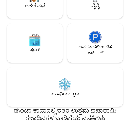
ಬೋಸ್ ಸೌಂಡ್ ಸಿಸ್ಟಮ್
ಅಡುಗೆ ಮನೆ
ವೈಫೈ
ಆವರಣದಲ್ಲಿ ಉಚಿತ
ಪೂಲ್
ಪಾರ್ಕಿಂಗ್
ಹವಾನಿಯಂತ್ರಣ
ಪುಂಟಾ ಕಾನಾನಲ್ಲಿ ಇತರ ಉತ್ತಮ ಐಷಾರಾಮಿ
ರಜಾದಿನಗಳ ಬಾಡಿಗೆಯ ವಸತಿಗಳು