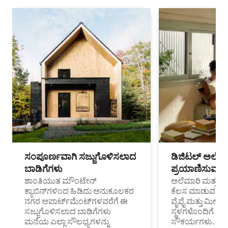
ಸಂಪೂರ್ಣವಾಗಿ ಸಜ್ಜುಗೊಳಿಸಲಾದ
ಡಿಜಿಟಲ್ ಅಲೆಮಾ
ಬಾಡಿಗೆಗಳು
ಪ್ರಯಾಣಿಸುವ ವೃತ
ಶಾಂತಿಯುತ ಮೌಂಟೇನ್
ಅಲೆಮಾರಿ ಮತ್ತು ದೂ
ಕ್ಯಾಬಿನ್‌ಗಳಿಂದ ಹಿಡಿದು ಅನುಕೂಲಕರ
ಕೆಲಸ ಮಾಡುವ ಪ್ರೊ
ನಗರ ಅಪಾರ್ಟ್‌ಮೆಂಟ್‌ಗಳವರೆಗೆ ಈ
ವೈಫೈ ಮತ್ತು ಮೀಸ
ಸಜ್ಜುಗೊಳಿಸಲಾದ ಬಾಡಿಗೆಗಳು
ಸ್ಥಳಗಳೊಂದಿಗೆ 
ಮನೆಯ ಎಲ್ಲಾ ಸೌಲಭ್ಯಗಳನ್ನು
ಸೌಕರ್ಯಗಳು.