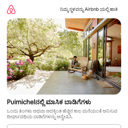
ವಿಷಯಕ್ಕೆ
ಹೋಗಿ
ನಿಮ್ಮ ಸ್ಥಳವನ್ನು Airbnb ಯಲ್ಲಿ ಹಾಕಿ
Puimichelನಲ್ಲಿ ಮಾಸಿಕ ಬಾಡಿಗೆಗಳು
ಒಂದು ತಿಂಗಳು ಅಥವಾ ಅದಕ್ಕಿಂತ ಹೆಚ್ಚಿನ ಕಾಲ ಮನೆಯಂತೆ ಅನಿಸುವ
ದೀರ್ಘಾವಧಿಯ ಬಾಡಿಗೆಗಳನ್ನು ಅನ್ವೇಷಿಸಿ.