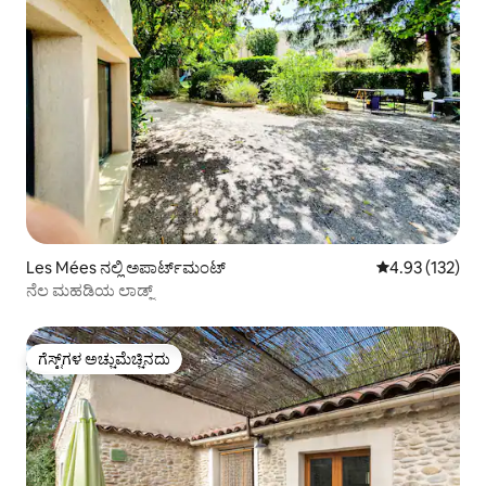
Les Mées ನಲ್ಲಿ ಅಪಾರ್ಟ್‌ಮಂಟ್
5 ರಲ್ಲಿ 4.93 ಸರಾ
4.93 (132)
ನೆಲ ಮಹಡಿಯ ಲಾಡ್ಜ್
ಗೆಸ್ಟ್‌ಗಳ ಅಚ್ಚುಮೆಚ್ಚಿನದು
ಗೆಸ್ಟ್‌ಗಳ ಅಚ್ಚುಮೆಚ್ಚಿನದು