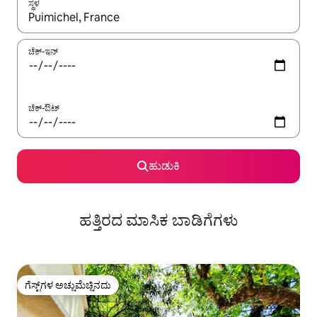
ಸ್ಥಳ
ಫಲಿತಾಂಶಗಳು ಲಭ್ಯವಿರುವಾಗ, ಅಪ್ ಮತ್ತು ಡೌನ್ ಬಾಣದ ಕೀಲಿಗಳೊಂದಿಗೆ ನ್ಯಾವಿಗೇಟ
ಚೆಕ್-ಇನ್
ಚೆಕ್-ಔಟ್
ಹುಡುಕಿ
ಹತ್ತಿರದ ಮಾಸಿಕ ಬಾಡಿಗೆಗಳು
ಗೆಸ್ಟ್‌ಗಳ ಅಚ್ಚುಮೆಚ್ಚಿನದು
ಗೆಸ್ಟ್‌ಗಳ ಅಚ್ಚುಮೆಚ್ಚಿನದು