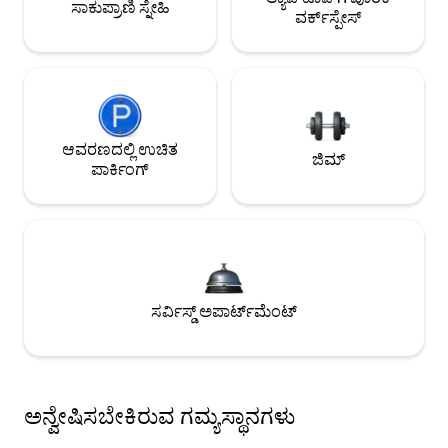
ಸಾಕುಪ್ರಾಣಿ ಸ್ನೇಹಿ
ವರ್ಕ್‌ಸ್ಪೇಸ್
ಆವರಣದಲ್ಲಿ ಉಚಿತ
ಜಿಮ್
ಪಾರ್ಕಿಂಗ್
ಸರ್ವಿಸ್ಡ್ ಅಪಾರ್ಟ್‌ಮೆಂಟ್
ಅನ್ವೇಷಿಸಬೇಕಿರುವ ಗಮ್ಯಸ್ಥಾನಗಳು