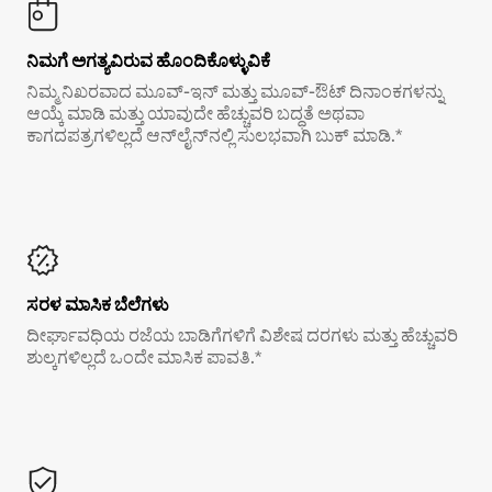
ನಿಮಗೆ ಅಗತ್ಯವಿರುವ ಹೊಂದಿಕೊಳ್ಳುವಿಕೆ
ನಿಮ್ಮ ನಿಖರವಾದ ಮೂವ್-ಇನ್ ಮತ್ತು ಮೂವ್-ಔಟ್ ದಿನಾಂಕಗಳನ್ನು
ಆಯ್ಕೆ ಮಾಡಿ ಮತ್ತು ಯಾವುದೇ ಹೆಚ್ಚುವರಿ ಬದ್ಧತೆ ಅಥವಾ
ಕಾಗದಪತ್ರಗಳಿಲ್ಲದೆ ಆನ್‌ಲೈನ್‌ನಲ್ಲಿ ಸುಲಭವಾಗಿ ಬುಕ್ ಮಾಡಿ.*
ಸರಳ ಮಾಸಿಕ ಬೆಲೆಗಳು
ದೀರ್ಘಾವಧಿಯ ರಜೆಯ ಬಾಡಿಗೆಗಳಿಗೆ ವಿಶೇಷ ದರಗಳು ಮತ್ತು ಹೆಚ್ಚುವರಿ
ಶುಲ್ಕಗಳಿಲ್ಲದೆ ಒಂದೇ ಮಾಸಿಕ ಪಾವತಿ.*