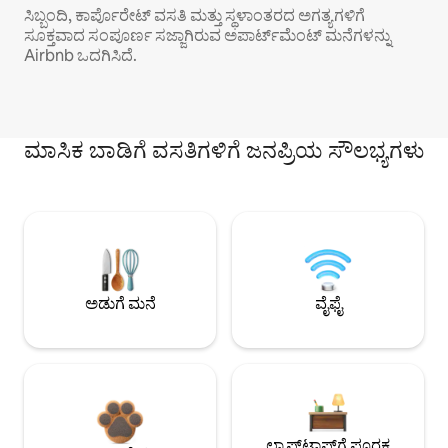
ಸಿಬ್ಬಂದಿ, ಕಾರ್ಪೊರೇಟ್ ವಸತಿ ಮತ್ತು ಸ್ಥಳಾಂತರದ ಅಗತ್ಯಗಳಿಗೆ
ಸೂಕ್ತವಾದ ಸಂಪೂರ್ಣ ಸಜ್ಜಾಗಿರುವ ಅಪಾರ್ಟ್‌ಮೆಂಟ್ ಮನೆಗಳನ್ನು
Airbnb ಒದಗಿಸಿದೆ.
ಮಾಸಿಕ ಬಾಡಿಗೆ ವಸತಿಗಳಿಗೆ ಜನಪ್ರಿಯ ಸೌಲಭ್ಯಗಳು
ಅಡುಗೆ ಮನೆ
ವೈಫೈ
ಲ್ಯಾಪ್‌ಟಾಪ್‌ಗೆ ಪೂರಕ