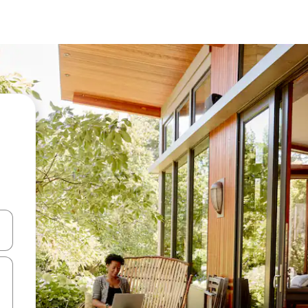
ಂದಿಗೆ ನ್ಯಾವಿಗೇಟ್ ಮಾಡಿ ಅಥವಾ ಸ್ಪರ್ಶ ಅಥವಾ ಸ್ವೈಪ್ ಗೆಸ್ಚರ್‌ಗಳ ಮೂಲಕ ಅನ್ವೇಷಿಸಿ.