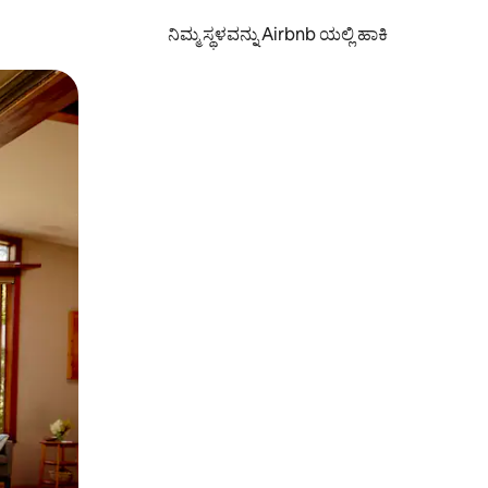
ನಿಮ್ಮ ಸ್ಥಳವನ್ನು Airbnb ಯಲ್ಲಿ ಹಾಕಿ