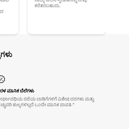
ಕರೆತರಬಹುದು.
ಂದ
ುಗಳು
ರಳ ಮಾಸಿಕ ಬೆಲೆಗಳು
ೀರ್ಘಾವಧಿಯ ರಜೆಯ ಬಾಡಿಗೆಗಳಿಗೆ ವಿಶೇಷ ದರಗಳು ಮತ್ತು
ೆಚ್ಚುವರಿ ಶುಲ್ಕಗಳಿಲ್ಲದೆ ಒಂದೇ ಮಾಸಿಕ ಪಾವತಿ.*