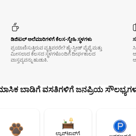
ಡಿಜಿಟಲ್ ಅಲೆಮಾರಿಗಳಿಗೆ ಕೆಲಸ-ಸ್ನೇಹಿ ಸ್ಥಳಗಳು
ಸ
ಪ್ರಯಾಣಿಸುತ್ತಿರುವ ವೃತ್ತಿಪರರೇ? ಹೈ-ಸ್ಪೀಡ್ ವೈಫೈ ಮತ್ತು
ಸ
ಮೀಸಲಾದ ಕೆಲಸದ ಸ್ಥಳಗಳೊಂದಿಗೆ ದೀರ್ಘಕಾಲದ
ಅ
ವಾಸ್ತವ್ಯವನ್ನು ಹುಡುಕಿ.
ಅ
ಮಾಸಿಕ ಬಾಡಿಗೆ ವಸತಿಗಳಿಗೆ ಜನಪ್ರಿಯ ಸೌಲಭ್ಯಗಳ
ಲ್ಯಾಪ್‌ಟಾಪ್‌ಗೆ