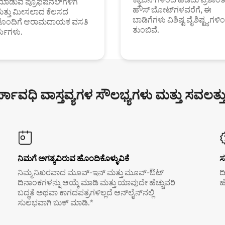
ಮಾಡುವ ಪ್ರೊಫೆಷನಲ್‌ಗಳಿಗೆ
ಹೌಸ್ ಬೋಟ್‌ಗಳವರೆಗೆ, ಈ
ಮತ್ತು ಮೀಸಲಾದ ಕೆಲಸದ
ಬಾಡಿಗೆಗಳು ವಿಶಿಷ್ಟ ವೈಶಿಷ್ಟ್ಯಗಳಿ
ಗಳೊಂದಿಗೆ ಆರಾಮದಾಯಕ ವಸತಿ
ತುಂಬಿವೆ.
್ಯಗಳು.
್ಘಾವಧಿ ವಾಸ್ತವ್ಯಗಳ ಸೌಲಭ್ಯಗಳು ಮತ್ತು ಸವಲತ್ತ
ನಿಮಗೆ ಅಗತ್ಯವಿರುವ ಹೊಂದಿಕೊಳ್ಳುವಿಕೆ
ಸ
ನಿಮ್ಮ ನಿಖರವಾದ ಮೂವ್-ಇನ್ ಮತ್ತು ಮೂವ್-ಔಟ್
ದ
ದಿನಾಂಕಗಳನ್ನು ಆಯ್ಕೆ ಮಾಡಿ ಮತ್ತು ಯಾವುದೇ ಹೆಚ್ಚುವರಿ
ಹ
ಬದ್ಧತೆ ಅಥವಾ ಕಾಗದಪತ್ರಗಳಿಲ್ಲದೆ ಆನ್‌ಲೈನ್‌ನಲ್ಲಿ
ಸುಲಭವಾಗಿ ಬುಕ್ ಮಾಡಿ.*