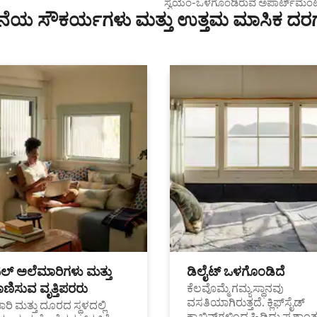
ಪಾರ್ಟ್‌ಮಂಟ್
ಸ್ವಯಂ-ಒಳಗೊಂಡಿರುವ ಅಪಾರ್ಟ್‌ಮೆಂ
ೆಯ ಸೌಕರ್ಯಗಳು ಮತ್ತು ಉತ್ತಮ ಮಾಸಿಕ ದರ
ಟಲ್ ಅಲೆಮಾರಿಗಳು ಮತ್ತು
ಡಿಲೈಟ್ ಒಳಗೊಂಡಿದೆ
ಣಿಸುವ ವೃತ್ತಿಪರರು
ಕೆಲವೊಮ್ಮೆ ಗಮ್ಯಸ್ಥಾನವು
ವಸತಿಯಾಗಿರುತ್ತದೆ. ಕ್ಲಿಫ್‌ಸೈಡ್
ರಿ ಮತ್ತು ದೂರದ ಸ್ಥಳದಲ್ಲಿ
ಕ್ಯಾಬಿನ್‌ಗಳಿಂದ ಹಿಡಿದು ಪ್ರಶಾ