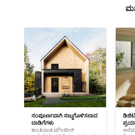
ಮನ
ಸಂಪೂರ್ಣವಾಗಿ ಸಜ್ಜುಗೊಳಿಸಲಾದ
ಡಿಜಿ
ಬಾಡಿಗೆಗಳು
ಪ್ರಯಾ
ಶಾಂತಿಯುತ ಮೌಂಟೇನ್
ಅಲೆಮಾ