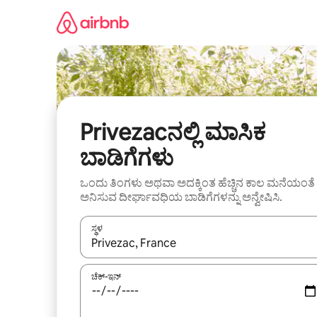
ವಿಷಯಕ್ಕೆ
ಹೋಗಿ
Privezacನಲ್ಲಿ ಮಾಸಿಕ
ಬಾಡಿಗೆಗಳು
ಒಂದು ತಿಂಗಳು ಅಥವಾ ಅದಕ್ಕಿಂತ ಹೆಚ್ಚಿನ ಕಾಲ ಮನೆಯಂತೆ
ಅನಿಸುವ ದೀರ್ಘಾವಧಿಯ ಬಾಡಿಗೆಗಳನ್ನು ಅನ್ವೇಷಿಸಿ.
ಸ್ಥಳ
ಫಲಿತಾಂಶಗಳು ಲಭ್ಯವಿರುವಾಗ, ಅಪ್ ಮತ್ತು ಡೌನ್ ಬಾಣದ ಕೀಲಿಗಳೊ
ಚೆಕ್-ಇನ್