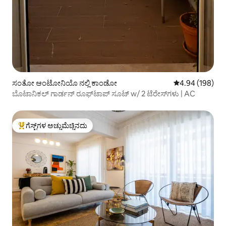
ಸಂತೋ ಆಂಟೋನಿಯೊ ನಲ್ಲಿ ಕಾಂಡೋ
5 ರಲ್ಲಿ 4.94 ಸರಾ
4.94 (198)
ಬೊಟಾನಿಕಲ್ ಗಾರ್ಡನ್ ರೂಫ್‌ಟಾಪ್ ಸೂಟ್ w/ 2 ಟೆರೇಸ್‌ಗಳು | AC
ಗೆಸ್ಟ್‌ಗಳ ಅಚ್ಚುಮೆಚ್ಚಿನದು
ಗೆಸ್ಟ್‌ಗಳಿಗೆ ಅತಿ ಹೆಚ್ಚು ಅಚ್ಚುಮೆಚ್ಚಿನದು