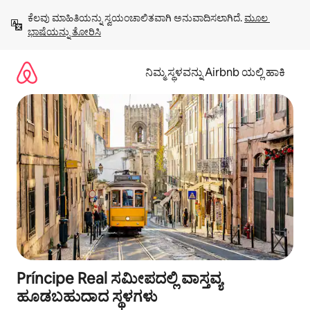
ವಿಷಯಕ್ಕೆ
ಕೆಲವು ಮಾಹಿತಿಯನ್ನು ಸ್ವಯಂಚಾಲಿತವಾಗಿ ಅನುವಾದಿಸಲಾಗಿದೆ. 
ಮೂಲ 
ಹೋಗಿ
ಭಾಷೆಯನ್ನು ತೋರಿಸಿ
ನಿಮ್ಮ ಸ್ಥಳವನ್ನು Airbnb ಯಲ್ಲಿ ಹಾಕಿ
Príncipe Real ಸಮೀಪದಲ್ಲಿ ವಾಸ್ತವ್ಯ
ಹೂಡಬಹುದಾದ ಸ್ಥಳಗಳು