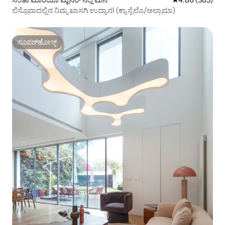
ಲಿಸ್ಬೊವಾದಲ್ಲಿನ ನಿಮ್ಮ ಖಾಸಗಿ ಉದ್ಯಾನ! (ಕ್ಯಾಸ್ಟೆಲೊ/ಅಲ್ಫಾಮಾ)
ಸೂಪರ್‌ಹೋಸ್ಟ್
ಸೂಪರ್‌ಹೋಸ್ಟ್