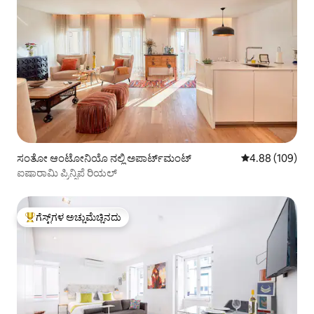
ಸಂತೋ ಆಂಟೋನಿಯೊ ನಲ್ಲಿ ಅಪಾರ್ಟ್‌ಮಂಟ್
5 ರಲ್ಲಿ 4.88 ಸರಾ
4.88 (109)
ಐಷಾರಾಮಿ ಪ್ರಿನ್ಸಿಪೆ ರಿಯಲ್
ಗೆಸ್ಟ್‌ಗಳ ಅಚ್ಚುಮೆಚ್ಚಿನದು
ಗೆಸ್ಟ್‌ಗಳಿಗೆ ಅತಿ ಹೆಚ್ಚು ಅಚ್ಚುಮೆಚ್ಚಿನದು