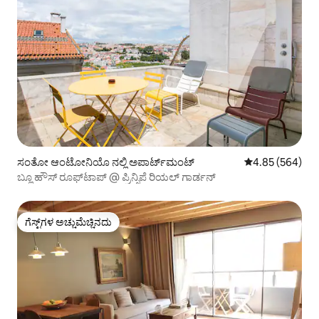
ಸಂತೋ ಆಂಟೋನಿಯೊ ನಲ್ಲಿ ಅಪಾರ್ಟ್‌ಮಂಟ್
5 ರಲ್ಲಿ 4.85 ಸರಾ
4.85 (564)
ಬ್ಲೂ ಹೌಸ್ ರೂಫ್‌ಟಾಪ್ @ ಪ್ರಿನ್ಸಿಪೆ ರಿಯಲ್ ಗಾರ್ಡನ್
ಗೆಸ್ಟ್‌ಗಳ ಅಚ್ಚುಮೆಚ್ಚಿನದು
ಗೆಸ್ಟ್‌ಗಳ ಅಚ್ಚುಮೆಚ್ಚಿನದು