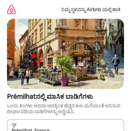
ವಿಷಯಕ್ಕೆ
ಹೋಗಿ
ನಿಮ್ಮ ಸ್ಥಳವನ್ನು Airbnb ಯಲ್ಲಿ ಹಾಕಿ
Prémilhatನಲ್ಲಿ ಮಾಸಿಕ ಬಾಡಿಗೆಗಳು
ಒಂದು ತಿಂಗಳು ಅಥವಾ ಅದಕ್ಕಿಂತ ಹೆಚ್ಚಿನ ಕಾಲ ಮನೆಯಂತೆ ಅನಿಸುವ
ದೀರ್ಘಾವಧಿಯ ಬಾಡಿಗೆಗಳನ್ನು ಅನ್ವೇಷಿಸಿ.
ಸ್ಥಳ
ಫಲಿತಾಂಶಗಳು ಲಭ್ಯವಿರುವಾಗ, ಅಪ್ ಮತ್ತು ಡೌನ್ ಬಾಣದ ಕೀಲಿಗಳೊಂದಿಗೆ ನ್ಯಾವಿಗೇಟ