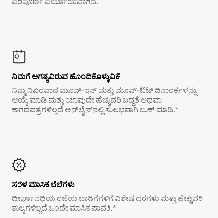
ಪರಿಪೂರ್ಣ ಪರ್ಯಾಯವಾಗಿದೆ.
ನಿಮಗೆ ಅಗತ್ಯವಿರುವ ಹೊಂದಿಕೊಳ್ಳುವಿಕೆ
ನಿಮ್ಮ ನಿಖರವಾದ ಮೂವ್-ಇನ್ ಮತ್ತು ಮೂವ್-ಔಟ್ ದಿನಾಂಕಗಳನ್ನು
ಆಯ್ಕೆ ಮಾಡಿ ಮತ್ತು ಯಾವುದೇ ಹೆಚ್ಚುವರಿ ಬದ್ಧತೆ ಅಥವಾ
ಕಾಗದಪತ್ರಗಳಿಲ್ಲದೆ ಆನ್‌ಲೈನ್‌ನಲ್ಲಿ ಸುಲಭವಾಗಿ ಬುಕ್ ಮಾಡಿ.*
ಸರಳ ಮಾಸಿಕ ಬೆಲೆಗಳು
ದೀರ್ಘಾವಧಿಯ ರಜೆಯ ಬಾಡಿಗೆಗಳಿಗೆ ವಿಶೇಷ ದರಗಳು ಮತ್ತು ಹೆಚ್ಚುವರಿ
ಶುಲ್ಕಗಳಿಲ್ಲದೆ ಒಂದೇ ಮಾಸಿಕ ಪಾವತಿ.*