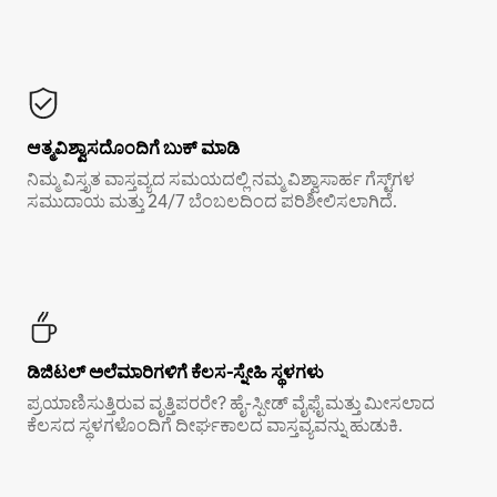
ಆತ್ಮವಿಶ್ವಾಸದೊಂದಿಗೆ ಬುಕ್ ಮಾಡಿ
ನಿಮ್ಮ ವಿಸ್ತೃತ ವಾಸ್ತವ್ಯದ ಸಮಯದಲ್ಲಿ ನಮ್ಮ ವಿಶ್ವಾಸಾರ್ಹ ಗೆಸ್ಟ್‌ಗಳ
ಸಮುದಾಯ ಮತ್ತು 24/7 ಬೆಂಬಲದಿಂದ ಪರಿಶೀಲಿಸಲಾಗಿದೆ.
ಡಿಜಿಟಲ್ ಅಲೆಮಾರಿಗಳಿಗೆ ಕೆಲಸ-ಸ್ನೇಹಿ ಸ್ಥಳಗಳು
ಪ್ರಯಾಣಿಸುತ್ತಿರುವ ವೃತ್ತಿಪರರೇ? ಹೈ-ಸ್ಪೀಡ್ ವೈಫೈ ಮತ್ತು ಮೀಸಲಾದ
ಕೆಲಸದ ಸ್ಥಳಗಳೊಂದಿಗೆ ದೀರ್ಘಕಾಲದ ವಾಸ್ತವ್ಯವನ್ನು ಹುಡುಕಿ.