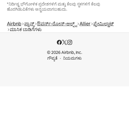
*ನಿರ್ದಿಷ್ಟ ಭೌಗೋಳಿಕ ಪ್ರದೇಶಗಳಿಗೆ ಮತ್ತು ಕೆಲವು ಸ್ಥಳಗಳಿಗೆ ಕೆಲವು
ಹೊರಗಿಡುವಿಕೆಗಳು ಅನ್ವಯವಾಗಬಹುದು.
Airbnb
ಫ್ರಾನ್ಸ್
ಔವರ್ನ್-ರೋನ್-ಆಲ್ಪ್ಸ್
Allier
ಪ್ರೇಮಿಲ್ಹಾಟ್
ಮಾಸಿಕ ಬಾಡಿಗೆಗಳು
© 2026 Airbnb, Inc.
ಗೌಪ್ಯತೆ
ನಿಯಮಗಳು