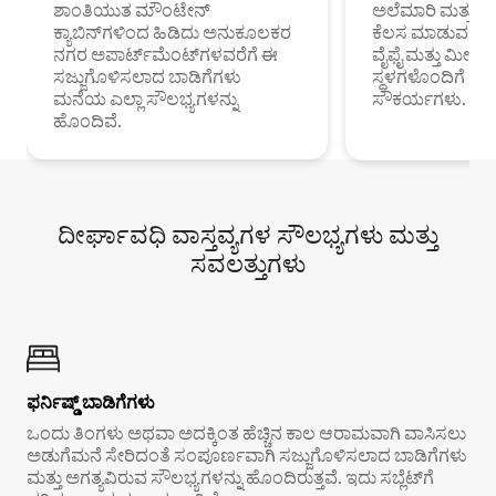
ಶಾಂತಿಯುತ ಮೌಂಟೇನ್
ಅಲೆಮಾರಿ ಮತ್ತು ದೂ
ಕ್ಯಾಬಿನ್‌ಗಳಿಂದ ಹಿಡಿದು ಅನುಕೂಲಕರ
ಕೆಲಸ ಮಾಡುವ ಪ್ರೊ
ನಗರ ಅಪಾರ್ಟ್‌ಮೆಂಟ್‌ಗಳವರೆಗೆ ಈ
ವೈಫೈ ಮತ್ತು ಮೀಸ
ಸಜ್ಜುಗೊಳಿಸಲಾದ ಬಾಡಿಗೆಗಳು
ಸ್ಥಳಗಳೊಂದಿಗೆ 
ಮನೆಯ ಎಲ್ಲಾ ಸೌಲಭ್ಯಗಳನ್ನು
ಸೌಕರ್ಯಗಳು.
ಹೊಂದಿವೆ.
ದೀರ್ಘಾವಧಿ ವಾಸ್ತವ್ಯಗಳ ಸೌಲಭ್ಯಗಳು ಮತ್ತು
ಸವಲತ್ತುಗಳು
ಫರ್ನಿಷ್ಡ್ ಬಾಡಿಗೆಗಳು
ಒಂದು ತಿಂಗಳು ಅಥವಾ ಅದಕ್ಕಿಂತ ಹೆಚ್ಚಿನ ಕಾಲ ಆರಾಮವಾಗಿ ವಾಸಿಸಲು
ಅಡುಗೆಮನೆ ಸೇರಿದಂತೆ ಸಂಪೂರ್ಣವಾಗಿ ಸಜ್ಜುಗೊಳಿಸಲಾದ ಬಾಡಿಗೆಗಳು
ಮತ್ತು ಅಗತ್ಯವಿರುವ ಸೌಲಭ್ಯಗಳನ್ನು ಹೊಂದಿರುತ್ತವೆ. ಇದು ಸಬ್ಲೆಟ್‌ಗೆ