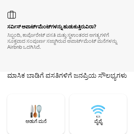
ಸರ್ವಿಸ್ ಅಪಾರ್ಟ್‌ಮೆಂಟ್‌ಗಳನ್ನು ಹುಡುಕುತ್ತಿರುವಿರಾ?
ಸಿಬ್ಬಂದಿ, ಕಾರ್ಪೊರೇಟ್ ವಸತಿ ಮತ್ತು ಸ್ಥಳಾಂತರದ ಅಗತ್ಯಗಳಿಗೆ
ಸೂಕ್ತವಾದ ಸಂಪೂರ್ಣ ಸಜ್ಜಾಗಿರುವ ಅಪಾರ್ಟ್‌ಮೆಂಟ್ ಮನೆಗಳನ್ನು
Airbnb ಒದಗಿಸಿದೆ.
ಮಾಸಿಕ ಬಾಡಿಗೆ ವಸತಿಗಳಿಗೆ ಜನಪ್ರಿಯ ಸೌಲಭ್ಯಗಳು
ಅಡುಗೆ ಮನೆ
ವೈಫೈ