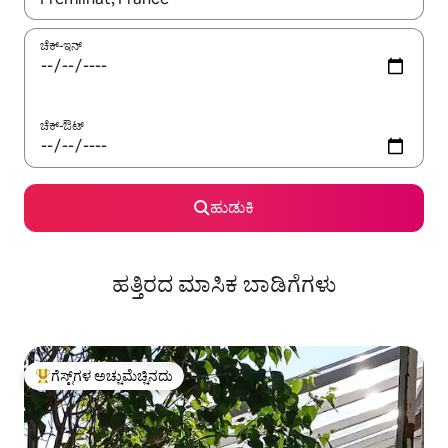
ಚೆಕ್-ಇನ್
ಚೆಕ್-ಔಟ್
ಹುಡುಕಿ
ಹತ್ತಿರದ ಮಾಸಿಕ ಬಾಡಿಗೆಗಳು
ಗೆಸ್ಟ್‌ಗಳ ಅಚ್ಚುಮೆಚ್ಚಿನದು
ಗೆಸ್ಟ್‌ಗಳಿಗೆ ಅತಿ ಹೆಚ್ಚು ಅಚ್ಚುಮೆಚ್ಚಿನದು