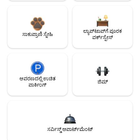
ಲ್ಯಾಪ್‌ಟಾಪ್‌ಗೆ ಪೂರಕ
ಸಾಕುಪ್ರಾಣಿ ಸ್ನೇಹಿ
ವರ್ಕ್‌ಸ್ಪೇಸ್
ಆವರಣದಲ್ಲಿ ಉಚಿತ
ಜಿಮ್
ಪಾರ್ಕಿಂಗ್
ಸರ್ವಿಸ್ಡ್ ಅಪಾರ್ಟ್‌ಮೆಂಟ್