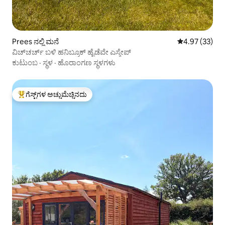
Prees ನಲ್ಲಿ ಮನೆ
5 ರಲ್ಲಿ 4.97 ಸರ
4.97 (33)
ವಿಚ್‌ಚರ್ಚ್ ಬಳಿ ಹನಿಬ್ರೂಕ್ ಹೈಡೆವೇ ಎಸ್ಕೇಪ್
ಕುಟುಂಬ
·
ಸ್ಥಳ
·
ಹೊರಾಂಗಣ ಸ್ಥಳಗಳು
ಗೆಸ್ಟ್‌ಗಳ ಅಚ್ಚುಮೆಚ್ಚಿನದು
ಗೆಸ್ಟ್‌ಗಳಿಗೆ ಅತಿ ಹೆಚ್ಚು ಅಚ್ಚುಮೆಚ್ಚಿನದು