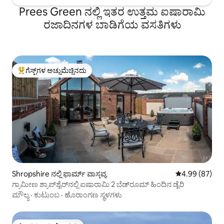
Prees Green ನಲ್ಲಿ ಇತರ ಉತ್ತಮ ಐಷಾರಾಮಿ
ರಜಾದಿನಗಳ ಬಾಡಿಗೆಯ ವಸತಿಗಳು
ಗೆಸ್ಟ್‌ಗಳ ಅಚ್ಚುಮೆಚ್ಚಿನದು
ಗೆಸ್ಟ್‌ಗಳಿಗೆ ಅತಿ ಹೆಚ್ಚು ಅಚ್ಚುಮೆಚ್ಚಿನದು
Shropshire ನಲ್ಲಿ ಫಾರ್ಮ್ ವಾಸ್ತವ್ಯ
5 ರಲ್ಲಿ 4.99 ಸರ
4.99 (87)
ಗ್ರಾಮೀಣ ಶ್ರಾಪ್‌ಶೈರ್‌ನಲ್ಲಿ ಐಷಾರಾಮಿ 2 ಬೆಡ್‌ರೂಮ್ ಹಿಂದಿನ ಡೈರಿ
ಮೌಲ್ಯ
·
ಕುಟುಂಬ
·
ಹೊರಾಂಗಣ ಸ್ಥಳಗಳು