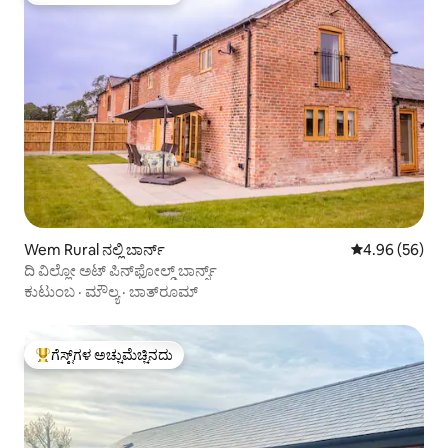
Wem Rural ನಲ್ಲಿ ಬಾರ್ನ್
5 ರಲ್ಲಿ 4.96 ಸರ
4.96 (56)
ದಿ ವಿಲ್ಲೋ ಅಟ್ ಪಿನ್‌ಫೋಲ್ಡ್ ಬಾರ್ನ್ಸ್
ಕುಟುಂಬ
·
ಮೌಲ್ಯ
·
ಬಾತ್‌ರೂಮ್
ಗೆಸ್ಟ್‌ಗಳ ಅಚ್ಚುಮೆಚ್ಚಿನದು
ಗೆಸ್ಟ್‌ಗಳಿಗೆ ಅತಿ ಹೆಚ್ಚು ಅಚ್ಚುಮೆಚ್ಚಿನದು