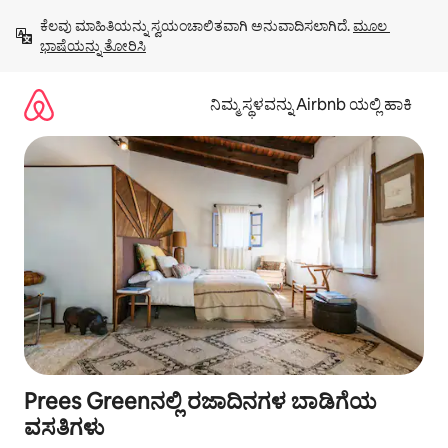
ವಿಷಯಕ್ಕೆ
ಕೆಲವು ಮಾಹಿತಿಯನ್ನು ಸ್ವಯಂಚಾಲಿತವಾಗಿ ಅನುವಾದಿಸಲಾಗಿದೆ. 
ಮೂಲ 
ಹೋಗಿ
ಭಾಷೆಯನ್ನು ತೋರಿಸಿ
ನಿಮ್ಮ ಸ್ಥಳವನ್ನು Airbnb ಯಲ್ಲಿ ಹಾಕಿ
Prees Greenನಲ್ಲಿ ರಜಾದಿನಗಳ ಬಾಡಿಗೆಯ
ವಸತಿಗಳು