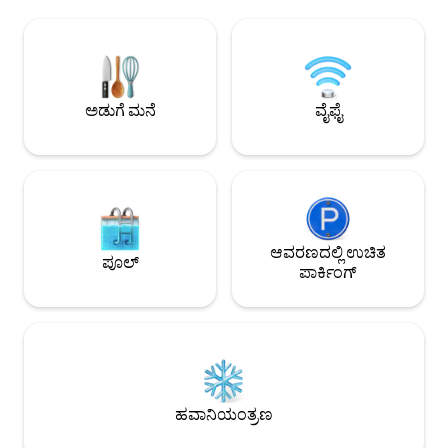
ಪರಿವರ್ತಿಸಲಾದ ಕಾಟೇಜ್
ಉತ್ಸುಕವಾಗಿದೆ ಆದ್ದರಿಂದ ನೀವು ಕುದುರೆಗಳನ್ನು ಸಹ
ಅದು ತನ್ನದೇ ಆದ ಪ್ರವೇಶದ
ನೋಡುತ್ತೀರಿ. ಮೈದಾನದಲ್ಲಿ ಗ್ಲ್ಯಾಂಪಿಂಗ್ ಕ್ಯಾಬಿನ್ ಸಹ
ಮತ್ತು ಅದ್ಭುತವಾದ ಖಾಸ
ಇದೆ, ಆದ್ದರಿಂದ ನಿಮ್ಮ ವಾಸ್ತವ್ಯದಲ್ಲಿ ನೀವು ಇತರ
ಹೊಂದಿದೆ, ಇದು ಎರಡು 
ಗೆಸ್ಟ್‌ಗಳನ್ನು ನೋಡಬಹುದು.
ಎರಡು ಎನ್-ಸೂಟ್‌ಗಳನ
ಸ್ಪರ್ಶಗಳು ಉದ್ದಕ್ಕೂ.
ಅಡುಗೆ ಮನೆ
ವೈಫೈ
ಆವರಣದಲ್ಲಿ ಉಚಿತ
ಪೂಲ್
ಪಾರ್ಕಿಂಗ್
ಹವಾನಿಯಂತ್ರಣ