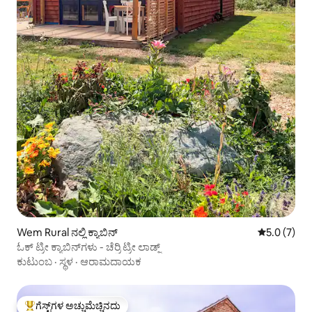
Wem Rural ನಲ್ಲಿ ಕ್ಯಾಬಿನ್
5 ರಲ್ಲಿ 5.0 
5.0 (7)
ಓಕ್ ಟ್ರೀ ಕ್ಯಾಬಿನ್‌ಗಳು - ಚೆರ್ರಿ ಟ್ರೀ ಲಾಡ್ಜ್
ಕುಟುಂಬ
·
ಸ್ಥಳ
·
ಆರಾಮದಾಯಕ
ಗೆಸ್ಟ್‌ಗಳ ಅಚ್ಚುಮೆಚ್ಚಿನದು
ಗೆಸ್ಟ್‌ಗಳಿಗೆ ಅತಿ ಹೆಚ್ಚು ಅಚ್ಚುಮೆಚ್ಚಿನದು