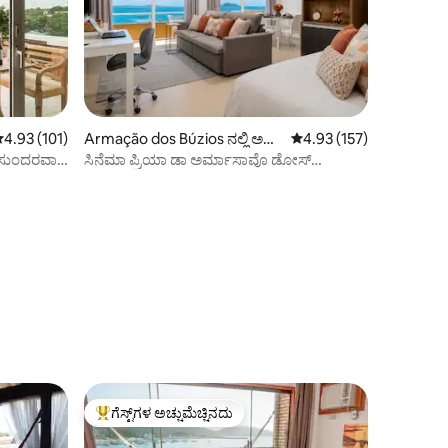
 ರಲ್ಲಿ 4.93 ಸರಾಸರಿ ರೇಟಿಂಗ್, 101 ವಿಮರ್ಶೆಗಳು
4.93 (101)
Armação dos Búzios ನಲ್ಲಿ ಅ
5 ರಲ್ಲಿ 4.93 ಸರಾಸರಿ ರೇಟಿಂ
4.93 (157)
ಪಾರ್ಟ್‌ಮಂಟ್
ೆ ಸುಂದರವಾದ
ಸಿನೆಮಾ ಪ್ರಿಯಾ ಡಾ ಅರ್ಮಾಸಾವೊ ಡೋಸ್
ಬುಜಿಯೋಸ್‌ನ ನೋಟ
ಗೆಸ್ಟ್‌ಗಳ ಅಚ್ಚುಮೆಚ್ಚಿನದು
ಗೆಸ್ಟ್‌ಗಳಿಗೆ ಅತಿ ಹೆಚ್ಚು ಅಚ್ಚುಮೆಚ್ಚಿನದು