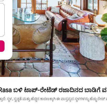
 Rasa ಬಳಿ ಟಾಪ್-ರೇಟೆಡ್ ರಜಾದಿನದ ಬಾಡಿಗೆ ವ
ುತ್ತಾರೆ: ಸ್ಥಳ, ಸ್ವಚ್ಛತೆ ಮತ್ತು ಹೆಚ್ಚಿನ ಕಾರಣಕ್ಕಾಗಿ ಈ ವಾಸ್ತವ್ಯದ ಸ್ಥಳಗಳನ್ನು ಹೆಚ್ಚು ರೇ