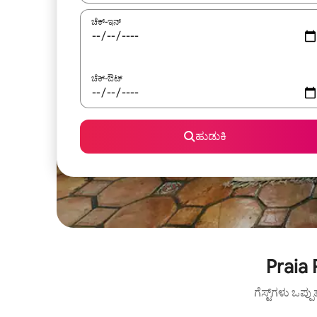
ಚೆಕ್-ಇನ್
ಚೆಕ್-ಔಟ್
ಹುಡುಕಿ
Praia
ಗೆಸ್ಟ್‌ಗಳು ಒಪ್ಪ