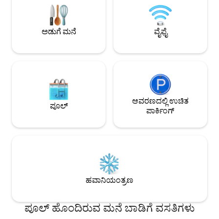
ನಿರ್ಧರಿಸಿದರೆ ಎರಡು ಪಾರ್ಕಿಂಗ್ ಸ್ಥಳಗಳು ಲಭ್ಯವಿವೆ.
ಟ್ರೇಲ್‌ಗೆ ಕರೆದೊಯ್ಯುತ್ತಾ
ಇಬ್ಬರು ಸಹೋದರರ ಪರ್ವತ ಮತ್ತು ಅಟ್ಲಾಂಟಿಕ್
ಲೇಜ್ ಮತ್ತು ಮಿರಾಂಟೆ 
ಮಹಾಸಾಗರದ ನಡುವೆ ಇರುವ ಈ ಮನೆ ಎಲ್ಲಾ ರಿಯೊದ
ಕರೆದೊಯ್ಯುತ್ತಾರೆ. ಪ್ರಕೃ
ದಕ್ಷಿಣ ವಲಯದ ಹಾಟ್‌ಸ್ಪಾಟ್‌ಗಳಿಗೆ ಸೂಕ್ತ ಸ್ಥಳದಲ್ಲಿದೆ;
ಅಡುಗೆ ಮನೆ
ವೈಫೈ
ರಿಯೊವನ್ನು ಅನುಭವಿ
ಲೆಬ್ಲಾನ್, ಇಪಾನೆಮಾ, ಕೋಪಕಾಬಾನಾ "ಮೂಲೆಯ
ಪರಿಪೂರ್ಣ. @casabr
ಸುತ್ತಲೂ", ನಗರದಲ್ಲಿ ದಿನವನ್ನು ಆನಂದಿಸಿ ಮತ್ತು ಈ
ಅಸಾಧಾರಣ ಮನೆಯಲ್ಲಿ ದಿನದ ಕೊನೆಯಲ್ಲಿ
ಸಮುದ್ರವನ್ನು ನೋಡುತ್ತಾ ವಿಶ್ರಾಂತಿ ಪಡೆಯಿರಿ. ಅದೇ
ದಿನ ಒಳಬರುವ ಗೆಸ್ಟ್‌ಗಳು ಇಲ್ಲದಿದ್ದರೆ ಚೆಕ್-ಇನ್ ಮತ್ತು
ಚೆಕ್-ಔಟ್ ಹೊಂದಿಕೊಳ್ಳಬಹುದು. ನೈಮೆಯರ್
ಅವೆನ್ಯೂ ಒಂದು ಮಾರ್ಗದ ರಸ್ತೆಯಲ್ಲಿ ಲೆಬ್ಲಾನ್ ಕಡೆಗೆ
ಆವರಣದಲ್ಲಿ ಉಚಿತ
6:30 ರಿಂದ 10:30 ರವರೆಗೆ ಸೋಮವಾರದಿಂದ
ಪೂಲ್
ಪಾರ್ಕಿಂಗ್
ಶುಕ್ರವಾರದವರೆಗೆ.
ಹವಾನಿಯಂತ್ರಣ
ಪೂಲ್ ಹೊಂದಿರುವ ಮನೆ ಬಾಡಿಗೆ ವಸತಿಗಳು