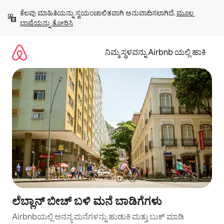
ವಿಷಯಕ್ಕೆ
ಕೆಲವು ಮಾಹಿತಿಯನ್ನು ಸ್ವಯಂಚಾಲಿತವಾಗಿ ಅನುವಾದಿಸಲಾಗಿದೆ. 
ಮೂಲ 
ಹೋಗಿ
ಭಾಷೆಯನ್ನು ತೋರಿಸಿ
ನಿಮ್ಮ ಸ್ಥಳವನ್ನು Airbnb ಯಲ್ಲಿ ಹಾಕಿ
ಲೆಬ್ಲಾನ್ ಬೀಚ್ ಬಳಿ ಮನೆ ಬಾಡಿಗೆಗಳು
Airbnbಯಲ್ಲಿ ಅನನ್ಯ ಮನೆಗಳನ್ನು ಹುಡುಕಿ ಮತ್ತು ಬುಕ್ ಮಾಡಿ