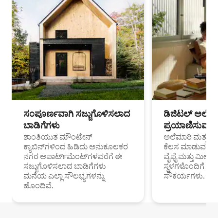
ಸಂಪೂರ್ಣವಾಗಿ ಸಜ್ಜುಗೊಳಿಸಲಾದ
ಡಿಜಿಟಲ್ ಅಲೆಮಾ
ಬಾಡಿಗೆಗಳು
ಪ್ರಯಾಣಿಸುವ ವೃತ
ಶಾಂತಿಯುತ ಮೌಂಟೇನ್
ಅಲೆಮಾರಿ ಮತ್ತು ದೂ
ಕ್ಯಾಬಿನ್‌ಗಳಿಂದ ಹಿಡಿದು ಅನುಕೂಲಕರ
ಕೆಲಸ ಮಾಡುವ ಪ್ರೊ
ನಗರ ಅಪಾರ್ಟ್‌ಮೆಂಟ್‌ಗಳವರೆಗೆ ಈ
ವೈಫೈ ಮತ್ತು ಮೀಸ
ಸಜ್ಜುಗೊಳಿಸಲಾದ ಬಾಡಿಗೆಗಳು
ಸ್ಥಳಗಳೊಂದಿಗೆ 
ಮನೆಯ ಎಲ್ಲಾ ಸೌಲಭ್ಯಗಳನ್ನು
ಸೌಕರ್ಯಗಳು.
ಹೊಂದಿವೆ.