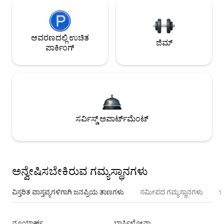
ಆವರಣದಲ್ಲಿ ಉಚಿತ
ಜಿಮ್
ಪಾರ್ಕಿಂಗ್
ಸರ್ವಿಸ್ಡ್ ಅಪಾರ್ಟ್‌ಮೆಂಟ್
ಅನ್ವೇಷಿಸಬೇಕಿರುವ ಗಮ್ಯಸ್ಥಾನಗಳು
ವಿಸ್ತರಿತ ವಾಸ್ತವ್ಯಗಳಿಗಾಗಿ ಜನಪ್ರಿಯ ತಾಣಗಳು
ಸಮೀಪದ ಗಮ್ಯಸ್ಥಾನಗಳು
ಇ
ನ್ಯೂಯಾರ್ಕ್
ಬಾರ್ಸಿಲೋನಾ