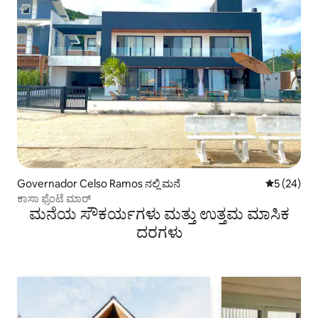
Governador Celso Ramos ನಲ್ಲಿ ಮನೆ
5 ರಲ್ಲಿ 5 ಸರ
5 (24)
ಕಾಸಾ ಫ್ರೆಂಟೆ ಮಾರ್
ಮನೆಯ ಸೌಕರ್ಯಗಳು ಮತ್ತು ಉತ್ತಮ ಮಾಸಿಕ
ದರಗಳು