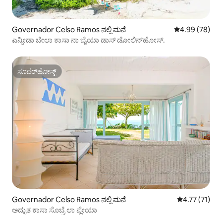
Governador Celso Ramos ನಲ್ಲಿ ಮನೆ
5 ರಲ್ಲಿ 4.99 ಸರ
4.99 (78)
ಎನ್ಸೀಡಾ ಬೇಲಾ ಕಾಸಾ ನಾ ಬೈಯಾ ಡಾಸ್ ಡೋಲಿನ್‌ಹೋಸ್.
ಸೂಪರ್‌ಹೋಸ್ಟ್
ಸೂಪರ್‌ಹೋಸ್ಟ್
Governador Celso Ramos ನಲ್ಲಿ ಮನೆ
5 ರಲ್ಲಿ 4.77 ಸರ
4.77 (71)
ಅದ್ಭುತ ಕಾಸಾ ಸೊಬ್ರೆ ಲಾ ಪ್ಲೇಯಾ