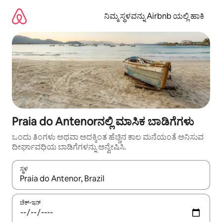
ವಿಷಯಕ್ಕೆ
ಹೋಗಿ
ನಿಮ್ಮ ಸ್ಥಳವನ್ನು Airbnb ಯಲ್ಲಿ ಹಾಕಿ
Praia do Antenorನಲ್ಲಿ ಮಾಸಿಕ ಬಾಡಿಗೆಗಳು
ಒಂದು ತಿಂಗಳು ಅಥವಾ ಅದಕ್ಕಿಂತ ಹೆಚ್ಚಿನ ಕಾಲ ಮನೆಯಂತೆ ಅನಿಸುವ
ದೀರ್ಘಾವಧಿಯ ಬಾಡಿಗೆಗಳನ್ನು ಅನ್ವೇಷಿಸಿ.
ಸ್ಥಳ
ಫಲಿತಾಂಶಗಳು ಲಭ್ಯವಿರುವಾಗ, ಅಪ್ ಮತ್ತು ಡೌನ್ ಬಾಣದ ಕೀಲಿಗಳೊಂದಿಗೆ ನ್ಯಾವಿಗೇಟ
ಚೆಕ್-ಇನ್