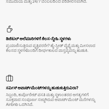
ಸಮುದಾಯ ಮತ್ತು 24/7 ಬೆಂಬಲದಿಂದ ಪರಿಶೀಲಿಸಲಾಗಿದೆ.
ಡಿಜಿಟಲ್ ಅಲೆಮಾರಿಗಳಿಗೆ ಕೆಲಸ-ಸ್ನೇಹಿ ಸ್ಥಳಗಳು
ಪ್ರಯಾಣಿಸುತ್ತಿರುವ ವೃತ್ತಿಪರರೇ? ಹೈ-ಸ್ಪೀಡ್ ವೈಫೈ ಮತ್ತು ಮೀಸಲಾದ
ಕೆಲಸದ ಸ್ಥಳಗಳೊಂದಿಗೆ ದೀರ್ಘಕಾಲದ ವಾಸ್ತವ್ಯವನ್ನು ಹುಡುಕಿ.
ಸರ್ವಿಸ್ ಅಪಾರ್ಟ್‌ಮೆಂಟ್‌ಗಳನ್ನು ಹುಡುಕುತ್ತಿರುವಿರಾ?
ಸಿಬ್ಬಂದಿ, ಕಾರ್ಪೊರೇಟ್ ವಸತಿ ಮತ್ತು ಸ್ಥಳಾಂತರದ ಅಗತ್ಯಗಳಿಗೆ
ಸೂಕ್ತವಾದ ಸಂಪೂರ್ಣ ಸಜ್ಜಾಗಿರುವ ಅಪಾರ್ಟ್‌ಮೆಂಟ್ ಮನೆಗಳನ್ನು
Airbnb ಒದಗಿಸಿದೆ.