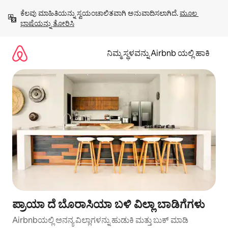
ವಿಷಯಕ್ಕೆ
ಕೆಲವು ಮಾಹಿತಿಯನ್ನು ಸ್ವಯಂಚಾಲಿತವಾಗಿ ಅನುವಾದಿಸಲಾಗಿದೆ. 
ಮೂಲ 
ಹೋಗಿ
ಭಾಷೆಯನ್ನು ತೋರಿಸಿ
ನಿಮ್ಮ ಸ್ಥಳವನ್ನು Airbnb ಯಲ್ಲಿ ಹಾಕಿ
ಪ್ರಾಯಾ ದೆ ಬೊರಾಸಿಯಾ ಬಳಿ ವಿಲ್ಲಾ ಬಾಡಿಗೆಗಳು
Airbnbಯಲ್ಲಿ ಅನನ್ಯ ವಿಲ್ಲಾಗಳನ್ನು ಹುಡುಕಿ ಮತ್ತು ಬುಕ್ ಮಾಡಿ