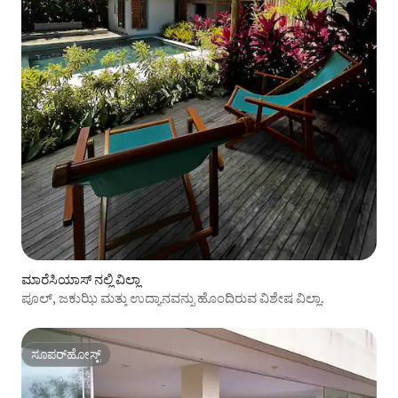
ಮಾರೆಸಿಯಾಸ್ ನಲ್ಲಿ ವಿಲ್ಲಾ
ಪೂಲ್, ಜಕುಝಿ ಮತ್ತು ಉದ್ಯಾನವನ್ನು ಹೊಂದಿರುವ ವಿಶೇಷ ವಿಲ್ಲಾ.
ಸೂಪರ್‌ಹೋಸ್ಟ್
ಸೂಪರ್‌ಹೋಸ್ಟ್