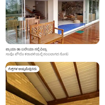
ಪ್ರಾಯಾ ಡಾ ಬಲೇಯಾ ನಲ್ಲಿ ವಿಲ್ಲಾ
ಸಾವೊ ಪೌಲೊ ಕರಾವಳಿಯಲ್ಲಿ ನಂಬಲಾಗದ ನೋಟ
ಗೆಸ್ಟ್‌ಗಳ ಅಚ್ಚುಮೆಚ್ಚಿನದು
ಗೆಸ್ಟ್‌ಗಳ ಅಚ್ಚುಮೆಚ್ಚಿನದು