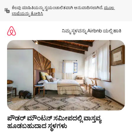
ವಿಷಯಕ್ಕೆ
ಕೆಲವು ಮಾಹಿತಿಯನ್ನು ಸ್ವಯಂಚಾಲಿತವಾಗಿ ಅನುವಾದಿಸಲಾಗಿದೆ. 
ಮೂಲ 
ಹೋಗಿ
ಭಾಷೆಯನ್ನು ತೋರಿಸಿ
ನಿಮ್ಮ ಸ್ಥಳವನ್ನು Airbnb ಯಲ್ಲಿ ಹಾಕಿ
ಪೌಡರ್ ಮೌಂಟನ್ ಸಮೀಪದಲ್ಲಿ ವಾಸ್ತವ್ಯ
ಹೂಡಬಹುದಾದ ಸ್ಥಳಗಳು