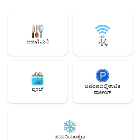
ಪೂರಕ ಉಪಾಹಾರ ಮತ್ತು ತಿಂಡಿಗಳು. ಸ್ಥಳೀಯ
ರಿಸರ್ವಿಯರ್ ಅಥವಾ ಸೊಂ
ಕಲಾವಿದರು, ಕೈಯಿಂದ ಮಾಡಿದ ಸರಕುಗಳು, ಅನನ್ಯ
ಬೇಸಿಗೆಯನ್ನು ಆನಂದಿಸಿ
ಸೆಕೆಂಡ್‌ಹ್ಯಾಂಡ್ ವಸ್ತುಗಳನ್ನು ಒಳಗೊಂಡಿರುವ
ಕ್ಲಬ್‌ಹೌಸ್‌ಗೆ ಹಿಂತಿರುಗ
ಉಡುಗೊರೆಗಳು ಮತ್ತು ಥ್ರಿಫ್ಟ್‌ಗಳ ಅಂಗಡಿಯು ನಿಮ್ಮ
ಪ್ರತಿದಿನ ಹತ್ತಿರದಲ್ಲಿವೆ. 
ಸೂಟ್‌ನಲ್ಲಿ ಅನುಕೂಲಕರವಾಗಿ ನೆಲೆಗೊಂಡಿದೆ.
ಶಾಪಿಂಗ್ ಅಥವಾ ಊಟ. 
ಹತ್ತಿರದಲ್ಲಿ, ವಿಲ್ಲಾರ್ಡ್ ಬೇಯಲ್ಲಿ ದೋಣಿ ವಿಹಾರ
ಖಾತರಿಯಿಲ್ಲ. ಸಂಪೂರ್
ಅಥವಾ ಮೀನುಗಾರಿಕೆ ಮಾಡಿ, ವಿಲ್ಲಾರ್ಡ್ ಪೀಕ್‌ನಲ್ಲಿ
ಧೂಮಪಾನ ಅಥವಾ ಸಾಕುಪ
ಅಡುಗೆ ಮನೆ
ವೈಫೈ
ಹೈಕಿಂಗ್ ಮಾಡಿ ಅಥವಾ ಇಳಿಜಾರುಗಳಲ್ಲಿ ಸ್ಕೀಯಿಂಗ್
ಅನುಮತಿಸಲಾಗುವುದಿಲ್
ಮಾಡಿ!
ಆವರಣದಲ್ಲಿ ಉಚಿತ
ಪೂಲ್
ಪಾರ್ಕಿಂಗ್
ಹವಾನಿಯಂತ್ರಣ