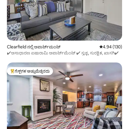
Clearfield ನಲ್ಲಿ ಅಪಾರ್ಟ್‌ಮಂಟ್
5 ರಲ್ಲಿ 4.94 ಸರಾ
4.94 (130)
✔️ಅಸಾಧಾರಣ ಐಷಾರಾಮಿ ಅಪಾರ್ಟ್‌ಮೆಂಟ್ ✔️ ಸ್ವಚ್ಛ, ಸುರಕ್ಷಿತ, ಖಾಸಗಿ✔️
ಗೆಸ್ಟ್‌ಗಳ ಅಚ್ಚುಮೆಚ್ಚಿನದು
ಗೆಸ್ಟ್‌ಗಳಿಗೆ ಅತಿ ಹೆಚ್ಚು ಅಚ್ಚುಮೆಚ್ಚಿನದು