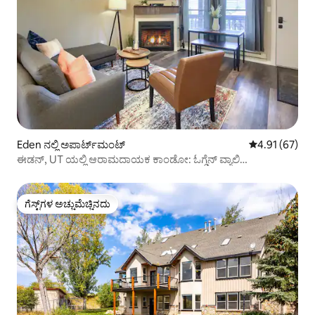
Eden ನಲ್ಲಿ ಅಪಾರ್ಟ್‌ಮಂಟ್
5 ರಲ್ಲಿ 4.91 ಸರ
4.91 (67)
ಈಡನ್, UT ಯಲ್ಲಿ ಆರಾಮದಾಯಕ ಕಾಂಡೋ: ಓಗ್ಡೆನ್ ವ್ಯಾಲಿ
ಅಡ್ವೆಂಚರ್‌ಗಳು!
ಗೆಸ್ಟ್‌ಗಳ ಅಚ್ಚುಮೆಚ್ಚಿನದು
ಗೆಸ್ಟ್‌ಗಳ ಅಚ್ಚುಮೆಚ್ಚಿನದು