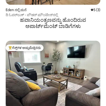
Eden ನಲ್ಲಿ ಮನೆ
5 ರಲ್ಲಿ 5 
5 (3)
ದಿ ಓವರ್‌ಲುಕ್ - ಪೌಡರ್ ಮೌಂಟೇನ್‌ನಲ್ಲಿ
ಹವಾನಿಯಂತ್ರಣವನ್ನು ಹೊಂದಿರುವ
ಅಪಾರ್ಟ್‌ಮೆಂಟ್‌ ಬಾಡಿಗೆಗಳು
ಗೆಸ್ಟ್‌ಗಳ ಅಚ್ಚುಮೆಚ್ಚಿನದು
ಗೆಸ್ಟ್‌ಗಳಿಗೆ ಅತಿ ಹೆಚ್ಚು ಅಚ್ಚುಮೆಚ್ಚಿನದು