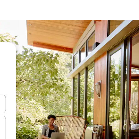
ಂದಿಗೆ ನ್ಯಾವಿಗೇಟ್ ಮಾಡಿ ಅಥವಾ ಸ್ಪರ್ಶ ಅಥವಾ ಸ್ವೈಪ್ ಗೆಸ್ಚರ್‌ಗಳ ಮೂಲಕ ಅನ್ವೇಷಿಸಿ.