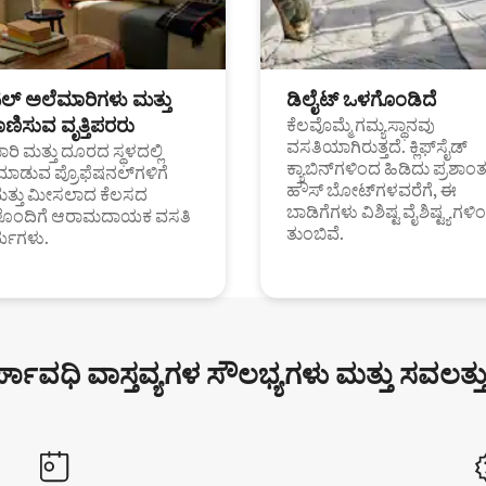
ಟಲ್ ಅಲೆಮಾರಿಗಳು ಮತ್ತು
ಡಿಲೈಟ್ ಒಳಗೊಂಡಿದೆ
ಣಿಸುವ ವೃತ್ತಿಪರರು
ಕೆಲವೊಮ್ಮೆ ಗಮ್ಯಸ್ಥಾನವು
ವಸತಿಯಾಗಿರುತ್ತದೆ. ಕ್ಲಿಫ್‌ಸೈಡ್
ರಿ ಮತ್ತು ದೂರದ ಸ್ಥಳದಲ್ಲಿ
ಕ್ಯಾಬಿನ್‌ಗಳಿಂದ ಹಿಡಿದು ಪ್ರಶಾ
ಮಾಡುವ ಪ್ರೊಫೆಷನಲ್‌ಗಳಿಗೆ
ಹೌಸ್ ಬೋಟ್‌ಗಳವರೆಗೆ, ಈ
ಮತ್ತು ಮೀಸಲಾದ ಕೆಲಸದ
ಬಾಡಿಗೆಗಳು ವಿಶಿಷ್ಟ ವೈಶಿಷ್ಟ್ಯಗಳಿ
ಗಳೊಂದಿಗೆ ಆರಾಮದಾಯಕ ವಸತಿ
ತುಂಬಿವೆ.
್ಯಗಳು.
್ಘಾವಧಿ ವಾಸ್ತವ್ಯಗಳ ಸೌಲಭ್ಯಗಳು ಮತ್ತು ಸವಲತ್ತ