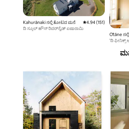
Kahurānaki ನಲ್ಲಿ ತೋಟದ ಮನೆ
5 ರಲ್ಲಿ 4.94 ಸರಾಸರಿ ರೇಟಿಂಗ
4.94 (151)
ದಿ ಸ್ಕೂಲ್ ಹೌಸ್ ರಿವರ್‌ಸೈಡ್ ಐಷಾರಾಮಿ
Ōtāne ನಲ್ಲಿ 
'ದಿ ಫೀನಿಕ್ಸ್
ಮನ