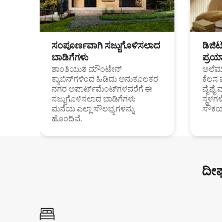
ಸಂಪೂರ್ಣವಾಗಿ ಸಜ್ಜುಗೊಳಿಸಲಾದ
ಡಿಜಿ
ಬಾಡಿಗೆಗಳು
ಪ್ರಯಾ
ಶಾಂತಿಯುತ ಮೌಂಟೇನ್
ಅಲೆಮಾ
ಕ್ಯಾಬಿನ್‌ಗಳಿಂದ ಹಿಡಿದು ಅನುಕೂಲಕರ
ಕೆಲಸ 
ನಗರ ಅಪಾರ್ಟ್‌ಮೆಂಟ್‌ಗಳವರೆಗೆ ಈ
ವೈಫೈ 
ಸಜ್ಜುಗೊಳಿಸಲಾದ ಬಾಡಿಗೆಗಳು
ಸ್ಥಳ
ಮನೆಯ ಎಲ್ಲಾ ಸೌಲಭ್ಯಗಳನ್ನು
ಸೌಕರ
ಹೊಂದಿವೆ.
ದೀರ