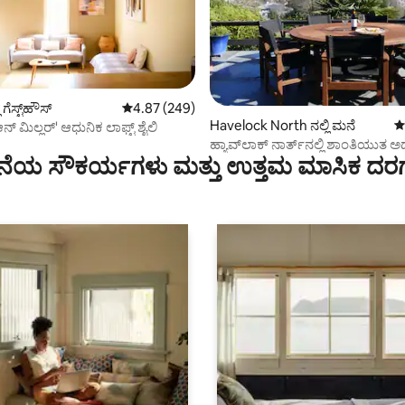
್, 151 ವಿಮರ್ಶೆಗಳು
ಗೆಸ್ಟ್‌ಹೌಸ್
5 ರಲ್ಲಿ 4.87 ಸರಾಸರಿ ರೇಟಿಂಗ್, 249 ವಿಮರ್ಶೆಗಳು
4.87 (249)
Havelock North ನಲ್ಲಿ ಮನೆ
5
 ಆನ್ ಮಿಲ್ಲರ್' ಆಧುನಿಕ ಲಾಫ್ಟ್ ಶೈಲಿ
ಹ್ಯಾವ್‌ಲಾಕ್ ನಾರ್ತ್‌ನಲ್ಲಿ ಶಾಂತಿಯುತ
ೆಯ ಸೌಕರ್ಯಗಳು ಮತ್ತು ಉತ್ತಮ ಮಾಸಿಕ ದರ