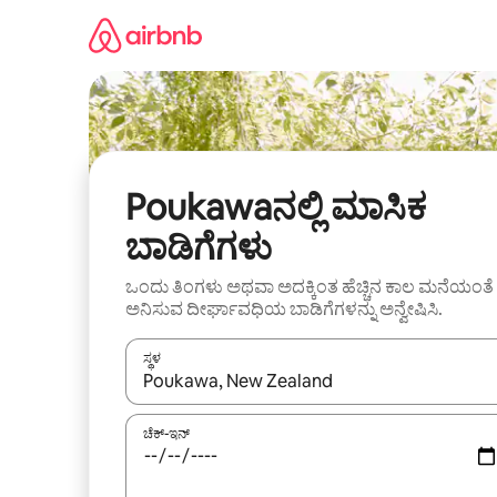
ವಿಷಯಕ್ಕೆ
ಹೋಗಿ
Poukawaನಲ್ಲಿ ಮಾಸಿಕ
ಬಾಡಿಗೆಗಳು
ಒಂದು ತಿಂಗಳು ಅಥವಾ ಅದಕ್ಕಿಂತ ಹೆಚ್ಚಿನ ಕಾಲ ಮನೆಯಂತೆ
ಅನಿಸುವ ದೀರ್ಘಾವಧಿಯ ಬಾಡಿಗೆಗಳನ್ನು ಅನ್ವೇಷಿಸಿ.
ಸ್ಥಳ
ಫಲಿತಾಂಶಗಳು ಲಭ್ಯವಿರುವಾಗ, ಅಪ್ ಮತ್ತು ಡೌನ್ ಬಾಣದ ಕೀಲಿಗಳೊ
ಚೆಕ್-ಇನ್