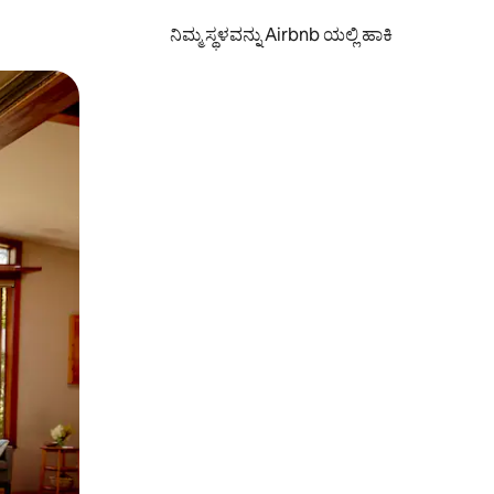
ನಿಮ್ಮ ಸ್ಥಳವನ್ನು Airbnb ಯಲ್ಲಿ ಹಾಕಿ