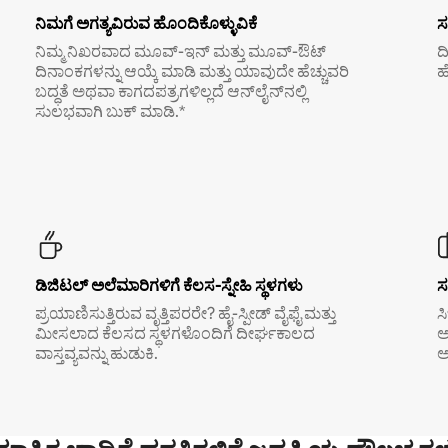
ನಿಮಗೆ ಅಗತ್ಯವಿರುವ ಹೊಂದಿಕೊಳ್ಳುವಿಕೆ
ಸ
ನಿಮ್ಮ ನಿಖರವಾದ ಮೂವ್-ಇನ್ ಮತ್ತು ಮೂವ್-ಔಟ್
ದ
ದಿನಾಂಕಗಳನ್ನು ಆಯ್ಕೆ ಮಾಡಿ ಮತ್ತು ಯಾವುದೇ ಹೆಚ್ಚುವರಿ
ಹ
ಬದ್ಧತೆ ಅಥವಾ ಕಾಗದಪತ್ರಗಳಿಲ್ಲದೆ ಆನ್‌ಲೈನ್‌ನಲ್ಲಿ
ಸುಲಭವಾಗಿ ಬುಕ್ ಮಾಡಿ.*
ಡಿಜಿಟಲ್ ಅಲೆಮಾರಿಗಳಿಗೆ ಕೆಲಸ-ಸ್ನೇಹಿ ಸ್ಥಳಗಳು
ಸ
ಪ್ರಯಾಣಿಸುತ್ತಿರುವ ವೃತ್ತಿಪರರೇ? ಹೈ-ಸ್ಪೀಡ್ ವೈಫೈ ಮತ್ತು
ಸ
ಮೀಸಲಾದ ಕೆಲಸದ ಸ್ಥಳಗಳೊಂದಿಗೆ ದೀರ್ಘಕಾಲದ
ಅ
ವಾಸ್ತವ್ಯವನ್ನು ಹುಡುಕಿ.
ಅ