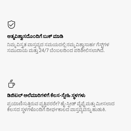
ಆತ್ಮವಿಶ್ವಾಸದೊಂದಿಗೆ ಬುಕ್ ಮಾಡಿ
ನಿಮ್ಮ ವಿಸ್ತೃತ ವಾಸ್ತವ್ಯದ ಸಮಯದಲ್ಲಿ ನಮ್ಮ ವಿಶ್ವಾಸಾರ್ಹ ಗೆಸ್ಟ್‌ಗಳ
ಸಮುದಾಯ ಮತ್ತು 24/7 ಬೆಂಬಲದಿಂದ ಪರಿಶೀಲಿಸಲಾಗಿದೆ.
ಡಿಜಿಟಲ್ ಅಲೆಮಾರಿಗಳಿಗೆ ಕೆಲಸ-ಸ್ನೇಹಿ ಸ್ಥಳಗಳು
ಪ್ರಯಾಣಿಸುತ್ತಿರುವ ವೃತ್ತಿಪರರೇ? ಹೈ-ಸ್ಪೀಡ್ ವೈಫೈ ಮತ್ತು ಮೀಸಲಾದ
ಕೆಲಸದ ಸ್ಥಳಗಳೊಂದಿಗೆ ದೀರ್ಘಕಾಲದ ವಾಸ್ತವ್ಯವನ್ನು ಹುಡುಕಿ.