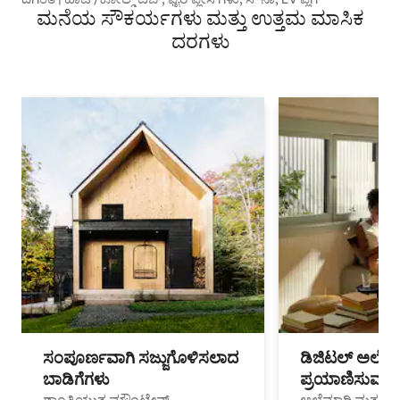
ಮನೆಯ ಸೌಕರ್ಯಗಳು ಮತ್ತು ಉತ್ತಮ ಮಾಸಿಕ
ದರಗಳು
ಸಂಪೂರ್ಣವಾಗಿ ಸಜ್ಜುಗೊಳಿಸಲಾದ
ಡಿಜಿಟಲ್ ಅಲೆಮಾ
ಬಾಡಿಗೆಗಳು
ಪ್ರಯಾಣಿಸುವ ವೃತ