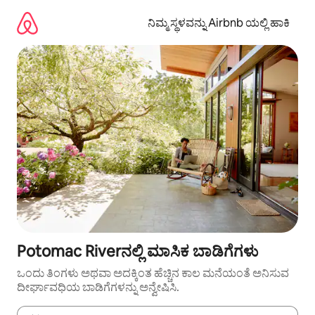
ವಿಷಯಕ್ಕೆ
ಹೋಗಿ
ನಿಮ್ಮ ಸ್ಥಳವನ್ನು Airbnb ಯಲ್ಲಿ ಹಾಕಿ
Potomac Riverನಲ್ಲಿ ಮಾಸಿಕ ಬಾಡಿಗೆಗಳು
ಒಂದು ತಿಂಗಳು ಅಥವಾ ಅದಕ್ಕಿಂತ ಹೆಚ್ಚಿನ ಕಾಲ ಮನೆಯಂತೆ ಅನಿಸುವ
ದೀರ್ಘಾವಧಿಯ ಬಾಡಿಗೆಗಳನ್ನು ಅನ್ವೇಷಿಸಿ.