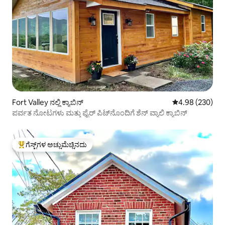
Fort Valley ನಲ್ಲಿ ಕ್ಯಾಬಿನ್
5 ರಲ್ಲಿ 4.98 ಸರಾ
4.98 (230)
ಪರ್ವತ ನೋಟಗಳು ಮತ್ತು ಫೈರ್ ಪಿಟ್‌ನೊಂದಿಗೆ ಶೆನ್ ವ್ಯಾಲಿ ಕ್ಯಾಬಿನ್
ಗೆಸ್ಟ್‌ಗಳ ಅಚ್ಚುಮೆಚ್ಚಿನದು
ಗೆಸ್ಟ್‌ಗಳಿಗೆ ಅತಿ ಹೆಚ್ಚು ಅಚ್ಚುಮೆಚ್ಚಿನದು