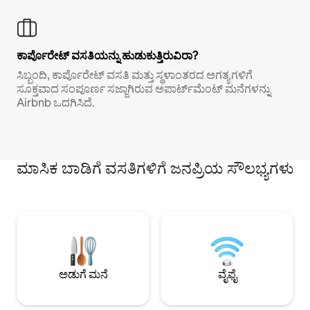
ಕಾರ್ಪೊರೇಟ್ ವಸತಿಯನ್ನು ಹುಡುಕುತ್ತಿರುವಿರಾ?
ಸಿಬ್ಬಂದಿ, ಕಾರ್ಪೊರೇಟ್ ವಸತಿ ಮತ್ತು ಸ್ಥಳಾಂತರದ ಅಗತ್ಯಗಳಿಗೆ
ಸೂಕ್ತವಾದ ಸಂಪೂರ್ಣ ಸಜ್ಜಾಗಿರುವ ಅಪಾರ್ಟ್‌ಮೆಂಟ್ ಮನೆಗಳನ್ನು
Airbnb ಒದಗಿಸಿದೆ.
ಮಾಸಿಕ ಬಾಡಿಗೆ ವಸತಿಗಳಿಗೆ ಜನಪ್ರಿಯ ಸೌಲಭ್ಯಗಳು
ಅಡುಗೆ ಮನೆ
ವೈಫೈ