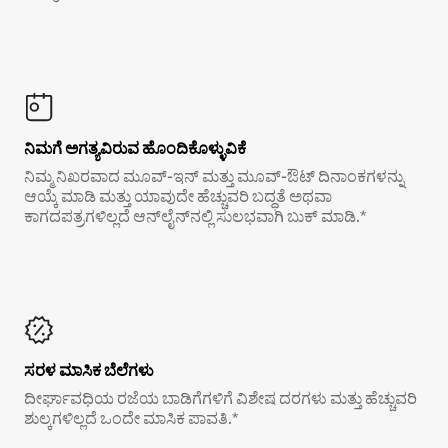
ನಿಮಗೆ ಅಗತ್ಯವಿರುವ ಹೊಂದಿಕೊಳ್ಳುವಿಕೆ
ನಿಮ್ಮ ನಿಖರವಾದ ಮೂವ್-ಇನ್ ಮತ್ತು ಮೂವ್-ಔಟ್ ದಿನಾಂಕಗಳನ್ನು
ಆಯ್ಕೆ ಮಾಡಿ ಮತ್ತು ಯಾವುದೇ ಹೆಚ್ಚುವರಿ ಬದ್ಧತೆ ಅಥವಾ
ಕಾಗದಪತ್ರಗಳಿಲ್ಲದೆ ಆನ್‌ಲೈನ್‌ನಲ್ಲಿ ಸುಲಭವಾಗಿ ಬುಕ್ ಮಾಡಿ.*
ಸರಳ ಮಾಸಿಕ ಬೆಲೆಗಳು
ದೀರ್ಘಾವಧಿಯ ರಜೆಯ ಬಾಡಿಗೆಗಳಿಗೆ ವಿಶೇಷ ದರಗಳು ಮತ್ತು ಹೆಚ್ಚುವರಿ
ಶುಲ್ಕಗಳಿಲ್ಲದೆ ಒಂದೇ ಮಾಸಿಕ ಪಾವತಿ.*