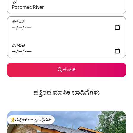
ಸ್ಥಳ
ಫಲಿತಾಂಶಗಳು ಲಭ್ಯವಿರುವಾಗ, ಅಪ್ ಮತ್ತು ಡೌನ್ ಬಾಣದ ಕೀಲಿಗಳೊಂದಿಗೆ ನ್ಯಾವಿಗೇಟ
ಚೆಕ್-ಇನ್
ಚೆಕ್-ಔಟ್
ಹುಡುಕಿ
ಹತ್ತಿರದ ಮಾಸಿಕ ಬಾಡಿಗೆಗಳು
ಗೆಸ್ಟ್‌ಗಳ ಅಚ್ಚುಮೆಚ್ಚಿನದು
ಗೆಸ್ಟ್‌ಗಳಿಗೆ ಅತಿ ಹೆಚ್ಚು ಅಚ್ಚುಮೆಚ್ಚಿನದು