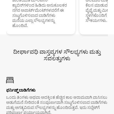
ಶಾಂತಿಯುತ ಮೌಂಟೇನ್
ಅಲೆಮಾರಿ ಮತ್ತು ದೂ
ಕ್ಯಾಬಿನ್‌ಗಳಿಂದ ಹಿಡಿದು ಅನುಕೂಲಕರ
ಕೆಲಸ ಮಾಡುವ ಪ್ರೊ
ನಗರ ಅಪಾರ್ಟ್‌ಮೆಂಟ್‌ಗಳವರೆಗೆ ಈ
ವೈಫೈ ಮತ್ತು ಮೀಸ
ಸಜ್ಜುಗೊಳಿಸಲಾದ ಬಾಡಿಗೆಗಳು
ಸ್ಥಳಗಳೊಂದಿಗೆ 
ಮನೆಯ ಎಲ್ಲಾ ಸೌಲಭ್ಯಗಳನ್ನು
ಸೌಕರ್ಯಗಳು.
ಹೊಂದಿವೆ.
ದೀರ್ಘಾವಧಿ ವಾಸ್ತವ್ಯಗಳ ಸೌಲಭ್ಯಗಳು ಮತ್ತು
ಸವಲತ್ತುಗಳು
ಫರ್ನಿಷ್ಡ್ ಬಾಡಿಗೆಗಳು
ಒಂದು ತಿಂಗಳು ಅಥವಾ ಅದಕ್ಕಿಂತ ಹೆಚ್ಚಿನ ಕಾಲ ಆರಾಮವಾಗಿ ವಾಸಿಸಲು
ಅಡುಗೆಮನೆ ಸೇರಿದಂತೆ ಸಂಪೂರ್ಣವಾಗಿ ಸಜ್ಜುಗೊಳಿಸಲಾದ ಬಾಡಿಗೆಗಳು
ಮತ್ತು ಅಗತ್ಯವಿರುವ ಸೌಲಭ್ಯಗಳನ್ನು ಹೊಂದಿರುತ್ತವೆ. ಇದು ಸಬ್ಲೆಟ್‌ಗೆ
ಪರಿಪೂರ್ಣ ಪರ್ಯಾಯವಾಗಿದೆ.