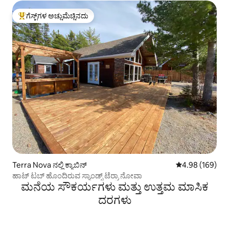
ಗೆಸ್ಟ್‌ಗಳ ಅಚ್ಚುಮೆಚ್ಚಿನದು
ಗೆಸ್ಟ್‌ಗಳಿಗೆ ಅತಿ ಹೆಚ್ಚು ಅಚ್ಚುಮೆಚ್ಚಿನದು
Terra Nova ನಲ್ಲಿ ಕ್ಯಾಬಿನ್
5 ರಲ್ಲಿ 4.98 ಸರಾ
4.98 (169)
ಹಾಟ್ ಟಬ್ ಹೊಂದಿರುವ ಸ್ಯಾಂಡ್ಸ್ ಟೆರ್ರಾ ನೋವಾ
ಮನೆಯ ಸೌಕರ್ಯಗಳು ಮತ್ತು ಉತ್ತಮ ಮಾಸಿಕ
ದರಗಳು