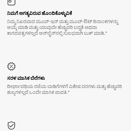
ನಿಮಗೆ ಅಗತ್ಯವಿರುವ ಹೊಂದಿಕೊಳ್ಳುವಿಕೆ
ನಿಮ್ಮ ನಿಖರವಾದ ಮೂವ್-ಇನ್ ಮತ್ತು ಮೂವ್-ಔಟ್ ದಿನಾಂಕಗಳನ್ನು
ಆಯ್ಕೆ ಮಾಡಿ ಮತ್ತು ಯಾವುದೇ ಹೆಚ್ಚುವರಿ ಬದ್ಧತೆ ಅಥವಾ
ಕಾಗದಪತ್ರಗಳಿಲ್ಲದೆ ಆನ್‌ಲೈನ್‌ನಲ್ಲಿ ಸುಲಭವಾಗಿ ಬುಕ್ ಮಾಡಿ.*
ಸರಳ ಮಾಸಿಕ ಬೆಲೆಗಳು
ದೀರ್ಘಾವಧಿಯ ರಜೆಯ ಬಾಡಿಗೆಗಳಿಗೆ ವಿಶೇಷ ದರಗಳು ಮತ್ತು ಹೆಚ್ಚುವರಿ
ಶುಲ್ಕಗಳಿಲ್ಲದೆ ಒಂದೇ ಮಾಸಿಕ ಪಾವತಿ.*