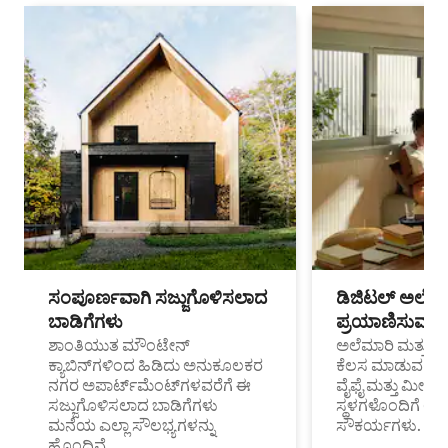
ಸಂಪೂರ್ಣವಾಗಿ ಸಜ್ಜುಗೊಳಿಸಲಾದ
ಡಿಜಿಟಲ್ ಅಲೆಮಾ
ಬಾಡಿಗೆಗಳು
ಪ್ರಯಾಣಿಸುವ ವೃತ
ಶಾಂತಿಯುತ ಮೌಂಟೇನ್
ಅಲೆಮಾರಿ ಮತ್ತು ದೂ
ಕ್ಯಾಬಿನ್‌ಗಳಿಂದ ಹಿಡಿದು ಅನುಕೂಲಕರ
ಕೆಲಸ ಮಾಡುವ ಪ್ರೊ
ನಗರ ಅಪಾರ್ಟ್‌ಮೆಂಟ್‌ಗಳವರೆಗೆ ಈ
ವೈಫೈ ಮತ್ತು ಮೀಸ
ಸಜ್ಜುಗೊಳಿಸಲಾದ ಬಾಡಿಗೆಗಳು
ಸ್ಥಳಗಳೊಂದಿಗೆ 
ಮನೆಯ ಎಲ್ಲಾ ಸೌಲಭ್ಯಗಳನ್ನು
ಸೌಕರ್ಯಗಳು.
ಹೊಂದಿವೆ.