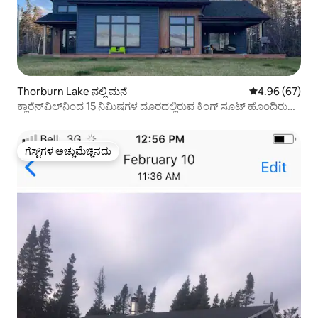
Thorburn Lake ನಲ್ಲಿ ಮನೆ
5 ರಲ್ಲಿ 4.96 ಸರ
4.96 (67)
ಕ್ಲಾರೆನ್‌ವಿಲ್‌ನಿಂದ 15 ನಿಮಿಷಗಳ ದೂರದಲ್ಲಿರುವ ಕಿಂಗ್ ಸೂಟ್ ಹೊಂದಿರುವ
4 ಬೆಡ್‌ರೂಮ್
ಗೆಸ್ಟ್‌ಗಳ ಅಚ್ಚುಮೆಚ್ಚಿನದು
ಗೆಸ್ಟ್‌ಗಳ ಅಚ್ಚುಮೆಚ್ಚಿನದು