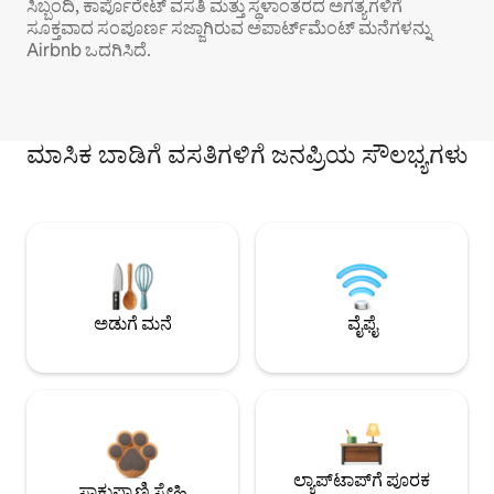
ಸಿಬ್ಬಂದಿ, ಕಾರ್ಪೊರೇಟ್ ವಸತಿ ಮತ್ತು ಸ್ಥಳಾಂತರದ ಅಗತ್ಯಗಳಿಗೆ
ಸೂಕ್ತವಾದ ಸಂಪೂರ್ಣ ಸಜ್ಜಾಗಿರುವ ಅಪಾರ್ಟ್‌ಮೆಂಟ್ ಮನೆಗಳನ್ನು
Airbnb ಒದಗಿಸಿದೆ.
ಮಾಸಿಕ ಬಾಡಿಗೆ ವಸತಿಗಳಿಗೆ ಜನಪ್ರಿಯ ಸೌಲಭ್ಯಗಳು
ಅಡುಗೆ ಮನೆ
ವೈಫೈ
ಲ್ಯಾಪ್‌ಟಾಪ್‌ಗೆ ಪೂರಕ
ಸಾಕುಪ್ರಾಣಿ ಸ್ನೇಹಿ