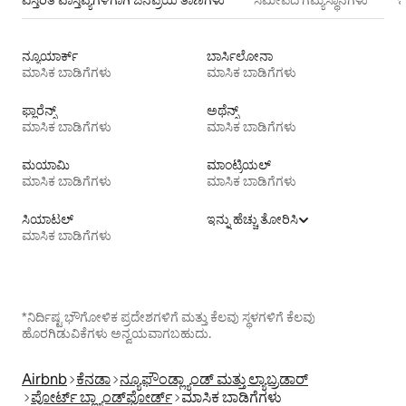
ವಿಸ್ತರಿತ ವಾಸ್ತವ್ಯಗಳಿಗಾಗಿ ಜನಪ್ರಿಯ ತಾಣಗಳು
ಸಮೀಪದ ಗಮ್ಯಸ್ಥಾನಗಳು
ಇ
ನ್ಯೂಯಾರ್ಕ್
ಬಾರ್ಸಿಲೋನಾ
ಮಾಸಿಕ ಬಾಡಿಗೆಗಳು
ಮಾಸಿಕ ಬಾಡಿಗೆಗಳು
ಫ್ಲಾರೆನ್ಸ್
ಅಥೆನ್ಸ್
ಮಾಸಿಕ ಬಾಡಿಗೆಗಳು
ಮಾಸಿಕ ಬಾಡಿಗೆಗಳು
ಮಯಾಮಿ
ಮಾಂಟ್ರಿಯಲ್
ಮಾಸಿಕ ಬಾಡಿಗೆಗಳು
ಮಾಸಿಕ ಬಾಡಿಗೆಗಳು
ಸಿಯಾಟಲ್
ಇನ್ನು ಹೆಚ್ಚು ತೋರಿಸಿ
ಮಾಸಿಕ ಬಾಡಿಗೆಗಳು
*ನಿರ್ದಿಷ್ಟ ಭೌಗೋಳಿಕ ಪ್ರದೇಶಗಳಿಗೆ ಮತ್ತು ಕೆಲವು ಸ್ಥಳಗಳಿಗೆ ಕೆಲವು
ಹೊರಗಿಡುವಿಕೆಗಳು ಅನ್ವಯವಾಗಬಹುದು.
Airbnb
ಕೆನಡಾ
ನ್ಯೂಫೌಂಡ್ಲ್ಯಾಂಡ್ ಮತ್ತು ಲ್ಯಾಬ್ರಡಾರ್
ಪೋರ್ಟ್ ಬ್ಲ್ಯಾಂಡ್‌ಫೋರ್ಡ್
ಮಾಸಿಕ ಬಾಡಿಗೆಗಳು