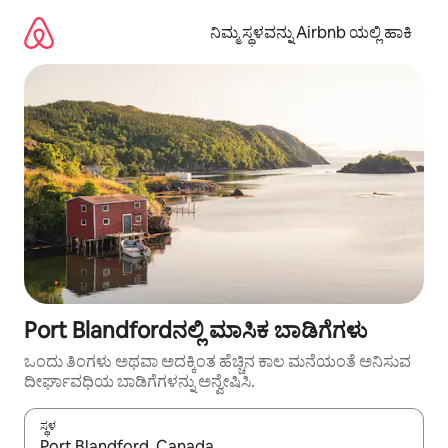
ವಿಷಯಕ್ಕೆ
ಹೋಗಿ
ನಿಮ್ಮ ಸ್ಥಳವನ್ನು Airbnb ಯಲ್ಲಿ ಹಾಕಿ
Port Blandfordನಲ್ಲಿ ಮಾಸಿಕ ಬಾಡಿಗೆಗಳು
ಒಂದು ತಿಂಗಳು ಅಥವಾ ಅದಕ್ಕಿಂತ ಹೆಚ್ಚಿನ ಕಾಲ ಮನೆಯಂತೆ ಅನಿಸುವ
ದೀರ್ಘಾವಧಿಯ ಬಾಡಿಗೆಗಳನ್ನು ಅನ್ವೇಷಿಸಿ.
ಸ್ಥಳ
ಫಲಿತಾಂಶಗಳು ಲಭ್ಯವಿರುವಾಗ, ಅಪ್ ಮತ್ತು ಡೌನ್ ಬಾಣದ ಕೀಲಿಗಳೊಂದಿಗೆ ನ್ಯಾವಿಗೇಟ