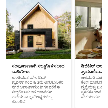
ಸಂಪೂರ್ಣವಾಗಿ ಸಜ್ಜುಗೊಳಿಸಲಾದ
ಡಿಜಿಟಲ್ ಅಲೆಮಾ
ಬಾಡಿಗೆಗಳು
ಪ್ರಯಾಣಿಸುವ ವೃತ
ಶಾಂತಿಯುತ ಮೌಂಟೇನ್
ಅಲೆಮಾರಿ ಮತ್ತು ದೂ
ಕ್ಯಾಬಿನ್‌ಗಳಿಂದ ಹಿಡಿದು ಅನುಕೂಲಕರ
ಕೆಲಸ ಮಾಡುವ ಪ್ರೊ
ನಗರ ಅಪಾರ್ಟ್‌ಮೆಂಟ್‌ಗಳವರೆಗೆ ಈ
ವೈಫೈ ಮತ್ತು ಮೀಸ
ಸಜ್ಜುಗೊಳಿಸಲಾದ ಬಾಡಿಗೆಗಳು
ಸ್ಥಳಗಳೊಂದಿಗೆ 
ಮನೆಯ ಎಲ್ಲಾ ಸೌಲಭ್ಯಗಳನ್ನು
ಸೌಕರ್ಯಗಳು.
ಹೊಂದಿವೆ.