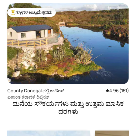
ಗೆಸ್ಟ್‌ಗಳ ಅಚ್ಚುಮೆಚ್ಚಿನದು
ಗೆಸ್ಟ್‌ಗಳಿಗೆ ಅತಿ ಹೆಚ್ಚು ಅಚ್ಚುಮೆಚ್ಚಿನದು
County Donegal ನಲ್ಲಿ ಕಾಟೇಜ್
5 ರಲ್ಲಿ 4.96 ಸರಾ
4.96 (151)
ಏಕಾಂತ ಕರಾವಳಿ ರಿಟ್ರೀಟ್
ಮನೆಯ ಸೌಕರ್ಯಗಳು ಮತ್ತು ಉತ್ತಮ ಮಾಸಿಕ
ದರಗಳು