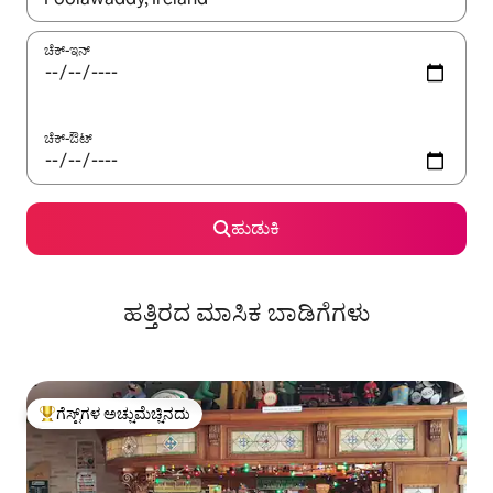
ಚೆಕ್-ಇನ್
ಚೆಕ್-ಔಟ್
ಹುಡುಕಿ
ಹತ್ತಿರದ ಮಾಸಿಕ ಬಾಡಿಗೆಗಳು
ಗೆಸ್ಟ್‌ಗಳ ಅಚ್ಚುಮೆಚ್ಚಿನದು
ಗೆಸ್ಟ್‌ಗಳಿಗೆ ಅತಿ ಹೆಚ್ಚು ಅಚ್ಚುಮೆಚ್ಚಿನದು