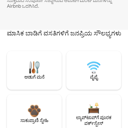
ಸೂಕ್ತವಾದ ಸಂಪೂರ್ಣ ಸಜ್ಜಾಗಿರುವ ಅಪಾರ್ಟ್‌ಮೆಂಟ್ ಮನೆಗಳನ್ನು
Airbnb ಒದಗಿಸಿದೆ.
ಮಾಸಿಕ ಬಾಡಿಗೆ ವಸತಿಗಳಿಗೆ ಜನಪ್ರಿಯ ಸೌಲಭ್ಯಗಳು
ಅಡುಗೆ ಮನೆ
ವೈಫೈ
ಲ್ಯಾಪ್‌ಟಾಪ್‌ಗೆ ಪೂರಕ
ಸಾಕುಪ್ರಾಣಿ ಸ್ನೇಹಿ
ವರ್ಕ್‌ಸ್ಪೇಸ್