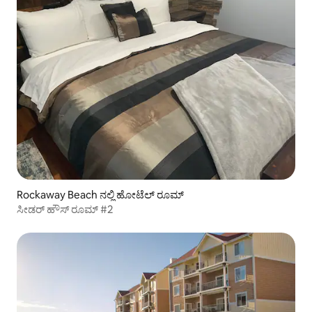
Rockaway Beach ನಲ್ಲಿ ಹೋಟೆಲ್ ರೂಮ್
ಸೀಡರ್ ಹೌಸ್ ರೂಮ್ #2