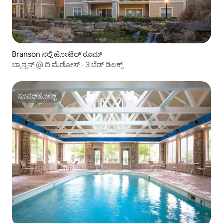
Branson ನಲ್ಲಿ ಹೋಟೆಲ್ ರೂಮ್
ಬ್ರಾನ್ಸನ್ @ ದಿ ಮೆಡೋಸ್ - 3 ಬೆಡ್ ಡಿಲಕ್ಸ್
ಸೂಪರ್‌ಹೋಸ್ಟ್
ಸೂಪರ್‌ಹೋಸ್ಟ್