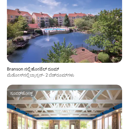
Branson ನಲ್ಲಿ ಹೋಟೆಲ್ ರೂಮ್
ಮೆಡೋಸ್‌ನಲ್ಲಿ ಬ್ರಾನ್ಸನ್- 2 ಬೆಡ್‌ರೂಮ್‌ಗಳು
ಸೂಪರ್‌ಹೋಸ್ಟ್
ಸೂಪರ್‌ಹೋಸ್ಟ್