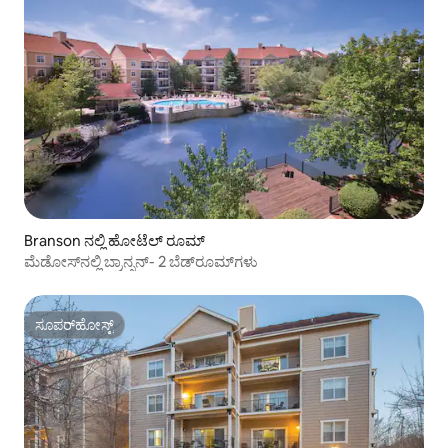
Branson ನಲ್ಲಿ ಹೋಟೆಲ್ ರೂಮ್
ಮೆಡೋಸ್‌ನಲ್ಲಿ ಬ್ರಾನ್ಸನ್- 2 ಬೆಡ್‌ರೂಮ್‌ಗಳು
ಸೂಪರ್‌ಹೋಸ್ಟ್
ಸೂಪರ್‌ಹೋಸ್ಟ್