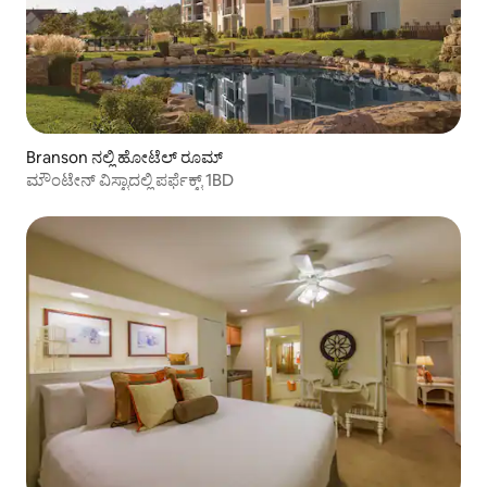
Branson ನಲ್ಲಿ ಹೋಟೆಲ್ ರೂಮ್
ಮೌಂಟೇನ್ ವಿಸ್ಟಾದಲ್ಲಿ ಪರ್ಫೆಕ್ಟ್ 1BD