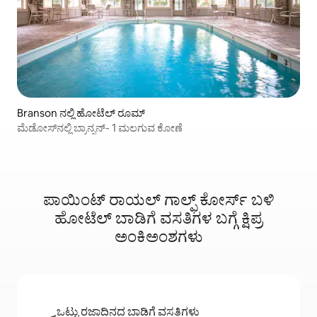
Branson ನಲ್ಲಿ ಹೋಟೆಲ್ ರೂಮ್
ಮೆಡೋಸ್‌ನಲ್ಲಿ ಬ್ರಾನ್ಸನ್- 1 ಮಲಗುವ ಕೋಣೆ
ಪಾಯಿಂಟ್ ರಾಯಲ್ ಗಾಲ್ಫ್ ಕೋರ್ಸ್ ಬಳಿ
ಹೋಟೆಲ್ ಬಾಡಿಗೆ ವಸತಿಗಳ ಬಗ್ಗೆ ಕ್ಷಿಪ್ರ
ಅಂಕಿಅಂಶಗಳು
ಒಟ್ಟು ರಜಾದಿನದ ಬಾಡಿಗೆ ವಸತಿಗಳು