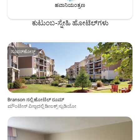
ಹವಾನಿಯಂತ್ರಣ
ಕುಟುಂಬ-ಸ್ನೇಹಿ ಹೋಟೆಲ್‌ಗಳು
ಸೂಪರ್‌ಹೋಸ್ಟ್
ಸೂಪರ್‌ಹೋಸ್ಟ್
Branson ನಲ್ಲಿ ಹೋಟೆಲ್ ರೂಮ್
ಮೌಂಟೇನ್ ವಿಸ್ಟಾದಲ್ಲಿ ಡೀಲಕ್ಸ್ ಸ್ಟುಡಿಯೋ