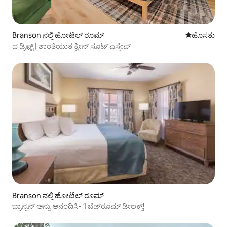
Branson ನಲ್ಲಿ ಹೋಟೆಲ್ ರೂಮ್
ವಾಸ್ತವ್ಯ ಹೂ
ಹೊಸತು
ದ ಡ್ರಿಫ್ಟ್ | ಶಾಂತಿಯುತ ಕ್ವೀನ್ ಸೂಟ್ ಎಸ್ಕೇಪ್
Branson ನಲ್ಲಿ ಹೋಟೆಲ್ ರೂಮ್
ಬ್ರಾನ್ಸನ್ ಅನ್ನು ಆನಂದಿಸಿ- 1 ಬೆಡ್‌ರೂಮ್ ಡೀಲಕ್ಸ್!