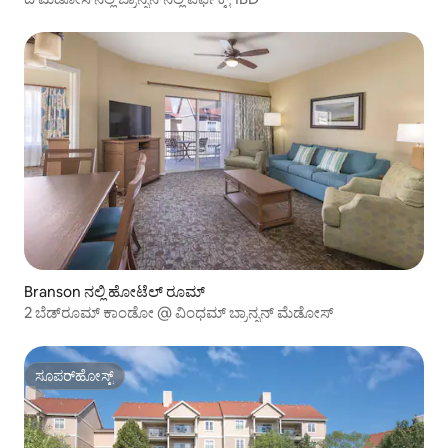
Branson ನಲ್ಲಿ ಹೋಟೆಲ್ ರೂಮ್
2 ಬೆಡ್‌ರೂಮ್ ಕಾಂಡೋ @ ವಿಂಧಮ್ ಬ್ರಾನ್ಸನ್ ಮೆಡೋಸ್
ಸೂಪರ್‌ಹೋಸ್ಟ್
ಸೂಪರ್‌ಹೋಸ್ಟ್