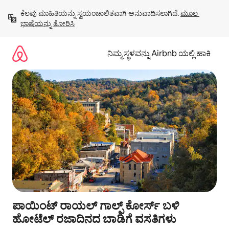
ವಿಷಯಕ್ಕೆ
ಕೆಲವು ಮಾಹಿತಿಯನ್ನು ಸ್ವಯಂಚಾಲಿತವಾಗಿ ಅನುವಾದಿಸಲಾಗಿದೆ. 
ಮೂಲ 
ಹೋಗಿ
ಭಾಷೆಯನ್ನು ತೋರಿಸಿ
ನಿಮ್ಮ ಸ್ಥಳವನ್ನು Airbnb ಯಲ್ಲಿ ಹಾಕಿ
ಪಾಯಿಂಟ್ ರಾಯಲ್ ಗಾಲ್ಫ್ ಕೋರ್ಸ್ ಬಳಿ
ಹೋಟೆಲ್ ರಜಾದಿನದ ಬಾಡಿಗೆ ವಸತಿಗಳು