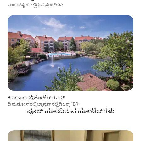
ವಾಟರ್‌ಸೈಡ್‌ನಲ್ಲಿರುವ ಸೂಟ್‌ಗಳು
Branson ನಲ್ಲಿ ಹೋಟೆಲ್ ರೂಮ್
ದಿ ಮೆಡೋಸ್‌ನಲ್ಲಿ ಬ್ರಾನ್ಸನ್‌ನಲ್ಲಿ ಡಿಲಕ್ಸ್ 1BR.
ಪೂಲ್ ಹೊಂದಿರುವ ಹೋಟೆಲ್‌ಗಳು