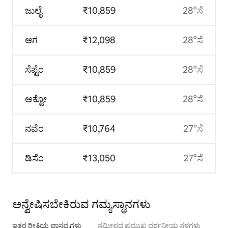
ಜುಲೈ
₹10,859
28°ಸೆ
ಆಗ
₹12,098
28°ಸೆ
ಸೆಪ್ಟೆಂ
₹10,859
28°ಸೆ
ಅಕ್ಟೋ
₹10,859
28°ಸೆ
ನವೆಂ
₹10,764
27°ಸೆ
ಡಿಸೆಂ
₹13,050
27°ಸೆ
ಅನ್ವೇಷಿಸಬೇಕಿರುವ ಗಮ್ಯಸ್ಥಾನಗಳು
ಇತರ ರೀತಿಯ ವಾಸ್ತವ್ಯಗಳು
ಸಮೀಪದ ಪ್ರಮುಖ ದರ್ಶನೀಯ ಸ್ಥಳಗಳು