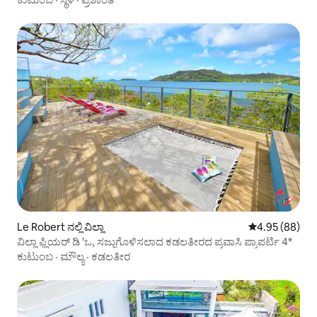
Le Robert ನಲ್ಲಿ ವಿಲ್ಲಾ
5 ರಲ್ಲಿ 4.95 ಸರ
4.95 (88)
ವಿಲ್ಲಾ ಫ್ಲಿಯರ್ ಡಿ 'ಒ, ಸಜ್ಜುಗೊಳಿಸಲಾದ ಕಡಲತೀರದ ಪ್ರವಾಸಿ ಪ್ರಾಪರ್ಟಿ 4*
ಕುಟುಂಬ
·
ಮೌಲ್ಯ
·
ಕಡಲತೀರ