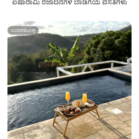
ಐಷಾರಾಮಿ ರಜಾದಿನಗಳ ಬಾಡಿಗೆಯ ವಸತಿಗಳು
ಸೂಪರ್‌ಹೋಸ್ಟ್
ಸೂಪರ್‌ಹೋಸ್ಟ್