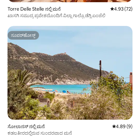
Torre Delle Stelle ನಲ್ಲಿ ಮನೆ
5 ರಲ್ಲಿ 4.93 ಸರ
4.93 (72)
ಖಾಸಗಿ ಸಮುದ್ರ ಪ್ರವೇಶದೊಂದಿಗೆ ವಿಲ್ಲಾ ಗಾಲ್ಫೊ ಡೆಗ್ಲಿ ಏಂಜೆಲಿ
ಸೂಪರ್‌ಹೋಸ್ಟ್
ಸೂಪರ್‌ಹೋಸ್ಟ್
ಸೋಲಾನಸ್ ನಲ್ಲಿ ಮನೆ
5 ರಲ್ಲಿ 4.89 ಸ
4.89 (9)
ಕಡಲತೀರದಲ್ಲಿರುವ ಸುಂದರವಾದ ಮನೆ