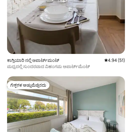
ಕಾಗ್ಲಿಯಾರಿ ನಲ್ಲಿ ಅಪಾರ್ಟ್‌ಮಂಟ್
5 ರಲ್ಲಿ 4.94 ಸರ
4.94 (51)
ಮಧ್ಯದಲ್ಲಿ ಸುಂದರವಾದ ವಿಹಂಗಮ ಅಪಾರ್ಟ್‌ಮೆಂಟ್
ಗೆಸ್ಟ್‌ಗಳ ಅಚ್ಚುಮೆಚ್ಚಿನದು
ಗೆಸ್ಟ್‌ಗಳ ಅಚ್ಚುಮೆಚ್ಚಿನದು