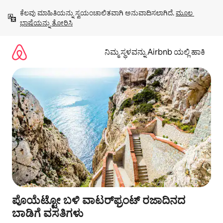
ವಿಷಯಕ್ಕೆ
ಕೆಲವು ಮಾಹಿತಿಯನ್ನು ಸ್ವಯಂಚಾಲಿತವಾಗಿ ಅನುವಾದಿಸಲಾಗಿದೆ. 
ಮೂಲ 
ಹೋಗಿ
ಭಾಷೆಯನ್ನು ತೋರಿಸಿ
ನಿಮ್ಮ ಸ್ಥಳವನ್ನು Airbnb ಯಲ್ಲಿ ಹಾಕಿ
ಪೊಯೆಟ್ಟೋ ಬಳಿ ವಾಟರ್‌ಫ್ರಂಟ್ ರಜಾದಿನದ
ಬಾಡಿಗೆ ವಸತಿಗಳು