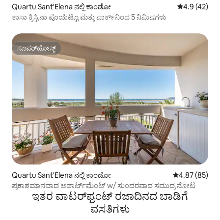
Quartu Sant'Elena ನಲ್ಲಿ ಕಾಂಡೋ
5 ರಲ್ಲಿ 4.9 ಸರ
4.9 (42)
ಕಾಸಾ ಕ್ರಿಸ್ಟಿನಾ ಪೊಯೆಟ್ಟೊ ಮತ್ತು ಪಾರ್ಕ್‌ನಿಂದ 5 ನಿಮಿಷಗಳು
ಸೂಪರ್‌ಹೋಸ್ಟ್
ಸೂಪರ್‌ಹೋಸ್ಟ್
Quartu Sant'Elena ನಲ್ಲಿ ಕಾಂಡೋ
5 ರಲ್ಲಿ 4.87 ಸರ
4.87 (85)
ಪ್ರಕಾಶಮಾನವಾದ ಅಪಾರ್ಟ್‌ಮೆಂಟ್ w/ ಸುಂದರವಾದ ಸಮುದ್ರ ನೋಟ
ಇತರ ವಾಟರ್‌ಫ್ರಂಟ್ ರಜಾದಿನದ ಬಾಡಿಗೆ
ವಸತಿಗಳು