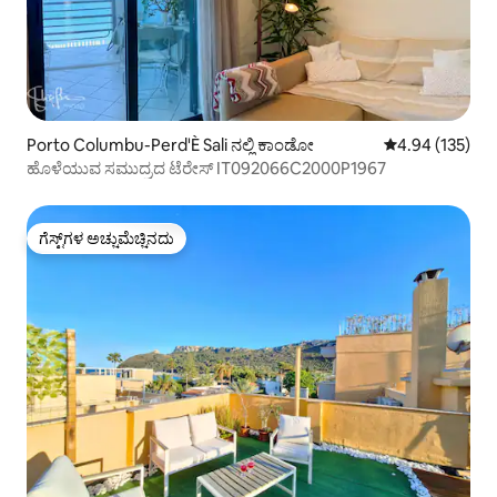
Porto Columbu-Perd'È Sali ನಲ್ಲಿ ಕಾಂಡೋ
5 ರಲ್ಲಿ 4.94 ಸರಾ
4.94 (135)
ಹೊಳೆಯುವ ಸಮುದ್ರದ ಟೆರೇಸ್ IT092066C2000P1967
ಗೆಸ್ಟ್‌ಗಳ ಅಚ್ಚುಮೆಚ್ಚಿನದು
ಗೆಸ್ಟ್‌ಗಳ ಅಚ್ಚುಮೆಚ್ಚಿನದು