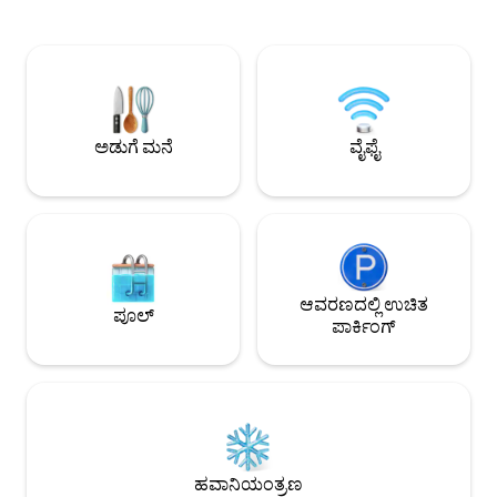
ಪ್ರಾಪರ್ಟಿ ಗುಪ್ತ ಓಯಸಿಸ್ ಆ
ನ್ಯೂಯಾರ್ಕ್ ನಗರದಿಂದ 1.5 ಗಂಟೆಗಳ ಡ್ರೈವ್,
ನೋಬೆಲ್ಸ್ ಗ್ರೋವ್, ಆರ
ನ್ಯೂಯಾರ್ಕ್, NJ ಮತ್ತು ಪೆನ್ಸಿಲ್ವೇನಿಯಾದ ಛೇದಕದಲ್ಲಿ
ಟ್ಯಾಂಕ್‌ಗಳು), ಮೋರ್ಗನ್ 
ಮತ್ತು ನಮ್ಮ ಆಕರ್ಷಕ ಸಣ್ಣ ಪಟ್ಟಣವಾದ ಪೋರ್ಟ್
ಟಿಯೋಗಾ ಫಾರ್ಮ್ (ಫೈನ್
ಜೆರ್ವಿಸ್‌ಗೆ ಐದು ನಿಮಿಷಗಳ ಡ್ರೈವ್. ಈ ಮನೆಯ
ರಾಕ್ ಕ್ಲೈಂಬಿಂಗ್ ಮತ್ತು 
ಪ್ರತಿಯೊಂದು ವಿವರವನ್ನು ನೀವು ಅದನ್ನು ನಿಮ್ಮ
ಪ್ರವೇಶ.
ಆಶ್ರಯತಾಣವನ್ನಾಗಿ ಮಾಡುವ ಭರವಸೆಯಲ್ಲಿ
ಪ್ರೀತಿಯೊಂದಿಗೆ ಒಟ್ಟುಗೂಡಿಸಲಾಗಿದೆ.
ಅಡುಗೆ ಮನೆ
ವೈಫೈ
ಆವರಣದಲ್ಲಿ ಉಚಿತ
ಪೂಲ್
ಪಾರ್ಕಿಂಗ್
ಹವಾನಿಯಂತ್ರಣ