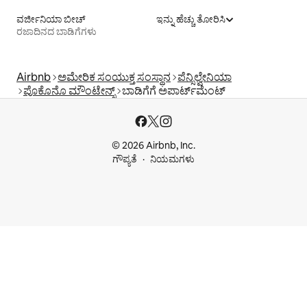
ವರ್ಜೀನಿಯಾ ಬೀಚ್
ಇನ್ನು ಹೆಚ್ಚು ತೋರಿಸಿ
ರಜಾದಿನದ ಬಾಡಿಗೆಗಳು
Airbnb
ಅಮೇರಿಕ ಸಂಯುಕ್ತ ಸಂಸ್ಥಾನ
ಪೆನ್ಸಿಲ್ವೇನಿಯಾ
ಪೊಕೊನೊ ಮೌಂಟೇನ್ಸ್
ಬಾಡಿಗೆಗೆ ಅಪಾರ್ಟ್‌ಮೆಂಟ್‌
© 2026 Airbnb, Inc.
ಗೌಪ್ಯತೆ
ನಿಯಮಗಳು