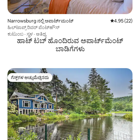
Narrowsburg ನಲ್ಲಿ ಅಪಾರ್ಟ್‌ಮಂಟ್
5 ರಲ್ಲಿ 4.95 ಸರ
4.95 (22)
ಹಿಲ್‌ಟಾಪ್ಸ್ ರಿವರ್ ಪೆಂಟ್‌ಹೌಸ್
ಕುಟುಂಬ
·
ಸ್ಥಳ
·
ಆತಿಥ್ಯ
ಹಾಟ್ ಟಬ್ ಹೊಂದಿರುವ ಅಪಾರ್ಟ್‌ಮೆಂಟ್
ಬಾಡಿಗೆಗಳು
ಗೆಸ್ಟ್‌ಗಳ ಅಚ್ಚುಮೆಚ್ಚಿನದು
ಗೆಸ್ಟ್‌ಗಳ ಅಚ್ಚುಮೆಚ್ಚಿನದು