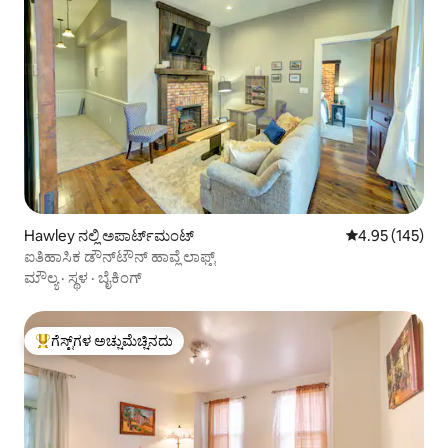
Hawley ನಲ್ಲಿ ಅಪಾರ್ಟ್‌ಮಂಟ್
5 ರಲ್ಲಿ 4.95 ಸರಾ
4.95 (145)
ಐತಿಹಾಸಿಕ ಡೌನ್‌ಟೌನ್ ಹಾವ್ಲೆ ಲಾಫ್ಟ್
ಮೌಲ್ಯ
·
ಸ್ಥಳ
·
ಬೈಕಿಂಗ್
ಗೆಸ್ಟ್‌ಗಳ ಅಚ್ಚುಮೆಚ್ಚಿನದು
ಗೆಸ್ಟ್‌ಗಳಿಗೆ ಅತಿ ಹೆಚ್ಚು ಅಚ್ಚುಮೆಚ್ಚಿನದು