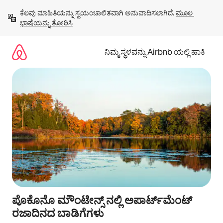
ವಿಷಯಕ್ಕೆ
ಕೆಲವು ಮಾಹಿತಿಯನ್ನು ಸ್ವಯಂಚಾಲಿತವಾಗಿ ಅನುವಾದಿಸಲಾಗಿದೆ. 
ಮೂಲ 
ಹೋಗಿ
ಭಾಷೆಯನ್ನು ತೋರಿಸಿ
ನಿಮ್ಮ ಸ್ಥಳವನ್ನು Airbnb ಯಲ್ಲಿ ಹಾಕಿ
ಪೊಕೊನೊ ಮೌಂಟೇನ್ಸ್ ನಲ್ಲಿ ಅಪಾರ್ಟ್‌ಮೆಂಟ್
ರಜಾದಿನದ ಬಾಡಿಗೆಗಳು