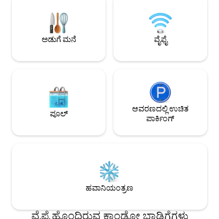
ವೀಕ್ಷಿಸಿ. ಸೌಕರ್ಯಗಳಲ್ಲಿ ಗೌಪ್ಯತೆ, ಎಸಿ, ಬಿಸಿ ನೀರು,
ಪೂಲ್‌ಗೆ ಸ್ಲೈಡಿಂಗ್ ಬಾ
ರೇನ್ ಶವರ್, ಅಡುಗೆಮನೆ, ಬಾರ್ಬೆಕ್ಯೂ, ವೈಫೈ,
ನೆಲದ ಯೋಜನೆ. ಅನನ್ಯ ಪಾಕಶಾಲೆಯ
ರಿಮೋಟ್ ಕೆಲಸಕ್ಕಾಗಿ ಕಾರ್ಯಸ್ಥಳ, ಖಾಸಗಿ ಪಾರ್ಕಿಂಗ್
ಅನುಭವಗಳೊಂದಿಗೆ ಸ್ಥಳ
ಮತ್ತು ಭದ್ರತಾ ಕ್ಯಾಮೆರಾಗಳು ಸೇರಿವೆ. 🌿
ರೀತಿಯ ಉತ್ತಮ ಊಟದ
ಅಡುಗೆ ಮನೆ
ವೈಫೈ
ನಿಮಿಷಗಳು.
ಆವರಣದಲ್ಲಿ ಉಚಿತ
ಪೂಲ್
ಪಾರ್ಕಿಂಗ್
ಹವಾನಿಯಂತ್ರಣ
ವೈಫೈ ಹೊಂದಿರುವ ಕಾಂಡೋ ಬಾಡಿಗೆಗಳು