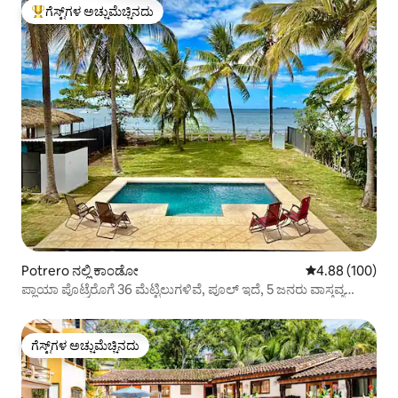
ಗೆಸ್ಟ್‌ಗಳ ಅಚ್ಚುಮೆಚ್ಚಿನದು
ಗೆಸ್ಟ್‌ಗಳಿಗೆ ಅತಿ ಹೆಚ್ಚು ಅಚ್ಚುಮೆಚ್ಚಿನದು
Potrero ನಲ್ಲಿ ಕಾಂಡೋ
5 ರಲ್ಲಿ 4.88 ಸರಾ
4.88 (100)
ಪ್ಲಾಯಾ ಪೊಟ್ರೆರೊಗೆ 36 ಮೆಟ್ಟಿಲುಗಳಿವೆ, ಪೂಲ್ ಇದೆ, 5 ಜನರು ವಾಸ್ತವ್ಯ
ಹೂಡಬಹುದು!
ಗೆಸ್ಟ್‌ಗಳ ಅಚ್ಚುಮೆಚ್ಚಿನದು
ಗೆಸ್ಟ್‌ಗಳ ಅಚ್ಚುಮೆಚ್ಚಿನದು