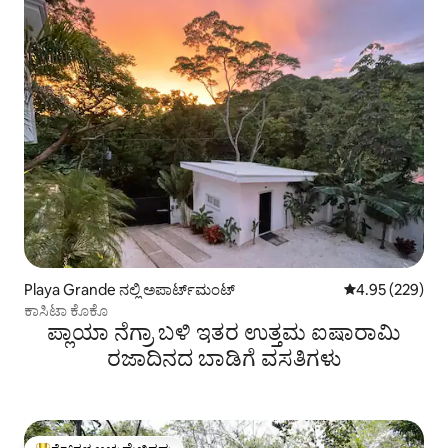
Playa Grande ನಲ್ಲಿ ಅಪಾರ್ಟ್‌ಮಂಟ್
5 ರಲ್ಲಿ 4.95 ಸರಾ
4.95 (229)
ಕಾಸಿಟಾ ಕೊಕೊ
ಪ್ಲಾಯಾ ನೆಗ್ರಾ ಬಳಿ ಇತರ ಉತ್ತಮ ಐಷಾರಾಮಿ
ರಜಾದಿನದ ಬಾಡಿಗೆ ವಸತಿಗಳು