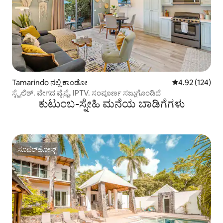
Tamarindo ನಲ್ಲಿ ಕಾಂಡೋ
5 ರಲ್ಲಿ 4.92 ಸರಾ
4.92 (124)
ಸ್ಟೈಲಿಶ್. ವೇಗದ ವೈಫೈ. IPTV. ಸಂಪೂರ್ಣ ಸಜ್ಜುಗೊಂಡಿದೆ
ಕುಟುಂಬ-ಸ್ನೇಹಿ ಮನೆಯ ಬಾಡಿಗೆಗಳು
ಸೂಪರ್‌ಹೋಸ್ಟ್
ಸೂಪರ್‌ಹೋಸ್ಟ್