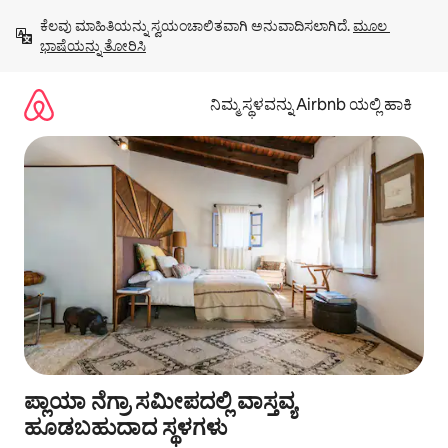
ವಿಷಯಕ್ಕೆ
ಕೆಲವು ಮಾಹಿತಿಯನ್ನು ಸ್ವಯಂಚಾಲಿತವಾಗಿ ಅನುವಾದಿಸಲಾಗಿದೆ. 
ಮೂಲ 
ಹೋಗಿ
ಭಾಷೆಯನ್ನು ತೋರಿಸಿ
ನಿಮ್ಮ ಸ್ಥಳವನ್ನು Airbnb ಯಲ್ಲಿ ಹಾಕಿ
ಪ್ಲಾಯಾ ನೆಗ್ರಾ ಸಮೀಪದಲ್ಲಿ ವಾಸ್ತವ್ಯ
ಹೂಡಬಹುದಾದ ಸ್ಥಳಗಳು