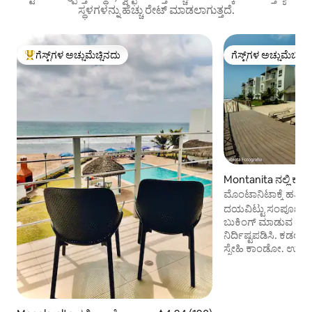
ಸ್ಥಳಗಳನ್ನು ಹೆಚ್ಚು ರೇಟ್ ಮಾಡಲಾಗುತ್ತದೆ.
ಗೆಸ್ಟ್‌ಗಳ ಅಚ್ಚುಮೆಚ್ಚಿನದು
ಗೆಸ್ಟ್‌ಗಳ ಅಚ್ಚುಮೆಚ್ಚಿನ
ಗೆಸ್ಟ್‌ಗಳಿಗೆ ಅತಿ ಹೆಚ್ಚು ಅಚ್ಚುಮೆಚ್ಚಿನದು
ಗೆಸ್ಟ್‌ಗಳ ಅಚ್ಚುಮೆಚ್ಚಿನ
Montanita ನಲ್ಲಿ ಕ
ಮೊಂಟಾನಿಟಾಕ್ಕೆ ಹತ್
ದಯವಿಟ್ಟು ಸಂಪೂರ್ಣ ಲಿಸ
ಬುಕಿಂಗ್ ಮಾಡುವ ಮೊದಲು
ನಿರ್ದಿಷ್ಟಪಡಿಸಿ. ಕಡಲತೀರದ ಪಕ್ಕದಲ್ಲಿಯೇ ಕುಟುಂಬ-
ಸ್ನೇಹಿ ಕಾಂಡೋ. ಉತ್ಸಾಹ
ಮೊಂಟಾನಿಟಾಕ್ಕೆ ಹತ್ತ
ಚಟುವಟಿಕೆಗಳು ಮತ್ತ
ಕಡಲತೀರಗಳಿಗಾಗಿ ಇಸ್
ಬೋಸ್ಕ್ ಡಾಸ್ ಮಂಗಾಗಳ