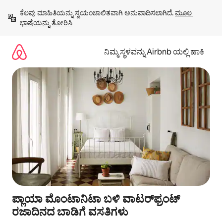
ವಿಷಯಕ್ಕೆ
ಕೆಲವು ಮಾಹಿತಿಯನ್ನು ಸ್ವಯಂಚಾಲಿತವಾಗಿ ಅನುವಾದಿಸಲಾಗಿದೆ. 
ಮೂಲ 
ಹೋಗಿ
ಭಾಷೆಯನ್ನು ತೋರಿಸಿ
ನಿಮ್ಮ ಸ್ಥಳವನ್ನು Airbnb ಯಲ್ಲಿ ಹಾಕಿ
ಪ್ಲಾಯಾ ಮೊಂಟಾನಿಟಾ ಬಳಿ ವಾಟರ್‌ಫ್ರಂಟ್
ರಜಾದಿನದ ಬಾಡಿಗೆ ವಸತಿಗಳು