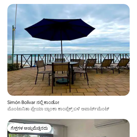
Simón Bolívar ನಲ್ಲಿ ಕಾಂಡೋ
ಮೊಂಟಾನಿತಾ ಪ್ಲೇಯಾ ಬ್ಲಾಂಕಾ ಕಾಂಪ್ಲೆಕ್ಸ್ ಬಳಿ ಅಪಾರ್ಟ್‌ಮೆಂಟ್
ಗೆಸ್ಟ್‌ಗಳ ಅಚ್ಚುಮೆಚ್ಚಿನದು
ಗೆಸ್ಟ್‌ಗಳ ಅಚ್ಚುಮೆಚ್ಚಿನದು