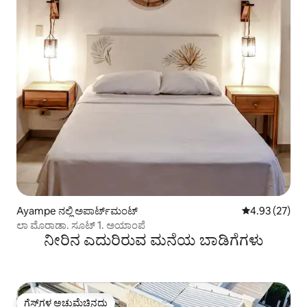
Ayampe ನಲ್ಲಿ ಅಪಾರ್ಟ್‌ಮಂಟ್
5 ರಲ್ಲಿ 4.93 ಸರ
4.93 (27)
ಲಾ ಮೊರಾಡಾ. ಸೂಟ್ 1. ಅಯಾಂಪೆ
ನೀರಿನ ಎದುರಿರುವ ಮನೆಯ ಬಾಡಿಗೆಗಳು
ಗೆಸ್ಟ್‌ಗಳ ಅಚ್ಚುಮೆಚ್ಚಿನದು