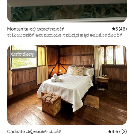
Montanita ನಲ್ಲಿ ಅಪಾರ್ಟ್‌ಮಂಟ್
5 ರಲ್ಲಿ 5 ಸರ
5 (46)
ಕುಟುಂಬದವರಿಗೆ ಆರಾಮದಾಯಕ ಸಮುದ್ರದ ಹತ್ತಿರ ಈಜುಕೊಳದೊಂದಿಗೆ
ಸೂಪರ್‌ಹೋಸ್ಟ್
ಸೂಪರ್‌ಹೋಸ್ಟ್
Cadeate ನಲ್ಲಿ ಅಪಾರ್ಟ್‌ಮಂಟ್
5 ರಲ್ಲಿ 4.67 ಸ
4.67 (3)