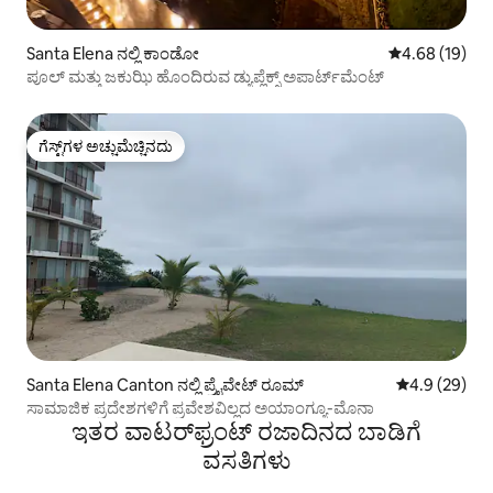
Santa Elena ನಲ್ಲಿ ಕಾಂಡೋ
5 ರಲ್ಲಿ 4.68 ಸರ
4.68 (19)
ಪೂಲ್ ಮತ್ತು ಜಕುಝಿ ಹೊಂದಿರುವ ಡ್ಯುಪ್ಲೆಕ್ಸ್ ಅಪಾರ್ಟ್‌ಮೆಂಟ್
ಗೆಸ್ಟ್‌ಗಳ ಅಚ್ಚುಮೆಚ್ಚಿನದು
ಗೆಸ್ಟ್‌ಗಳ ಅಚ್ಚುಮೆಚ್ಚಿನದು
Santa Elena Canton ನಲ್ಲಿ ಪ್ರೈವೇಟ್ ರೂಮ್
5 ರಲ್ಲಿ 4.9 ಸರ
4.9 (29)
ಸಾಮಾಜಿಕ ಪ್ರದೇಶಗಳಿಗೆ ಪ್ರವೇಶವಿಲ್ಲದ ಅಯಾಂಗ್ಯೂ-ಮೊನಾ
ಇತರ ವಾಟರ್‌ಫ್ರಂಟ್ ರಜಾದಿನದ ಬಾಡಿಗೆ
ವಸತಿಗಳು