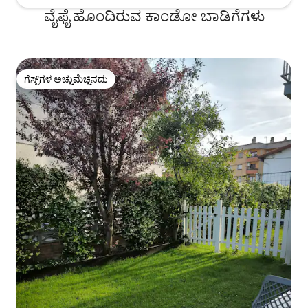
ವೈಫೈ ಹೊಂದಿರುವ ಕಾಂಡೋ ಬಾಡಿಗೆಗಳು
ಗೆಸ್ಟ್‌ಗಳ ಅಚ್ಚುಮೆಚ್ಚಿನದು
ಗೆಸ್ಟ್‌ಗಳ ಅಚ್ಚುಮೆಚ್ಚಿನದು