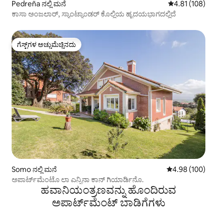
Pedreña ನಲ್ಲಿ ಮನೆ
5 ರಲ್ಲಿ 4.81 ಸರಾ
4.81 (108)
ಕಾಸಾ ಅಂಜಲಾರ್, ಸ್ಯಾಂಟ್ಯಾಂಡರ್ ಕೊಲ್ಲಿಯ ಹೃದಯಭಾಗದಲ್ಲಿದೆ
ಗೆಸ್ಟ್‌ಗಳ ಅಚ್ಚುಮೆಚ್ಚಿನದು
ಗೆಸ್ಟ್‌ಗಳ ಅಚ್ಚುಮೆಚ್ಚಿನದು
Somo ನಲ್ಲಿ ಮನೆ
5 ರಲ್ಲಿ 4.98 ಸರಾ
4.98 (100)
ಅಪಾರ್ಟ್‌ಮೆಂಟೊ ಲಾ ಎನ್ಸಿನಾ ಕಾನ್ ಗಿಯಾರ್ಡಿನೊ.
ಹವಾನಿಯಂತ್ರಣವನ್ನು ಹೊಂದಿರುವ
ಅಪಾರ್ಟ್‌ಮೆಂಟ್‌ ಬಾಡಿಗೆಗಳು