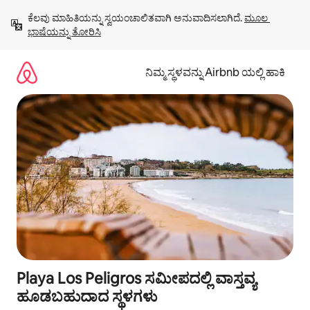
ವಿಷಯಕ್ಕೆ
ಕೆಲವು ಮಾಹಿತಿಯನ್ನು ಸ್ವಯಂಚಾಲಿತವಾಗಿ ಅನುವಾದಿಸಲಾಗಿದೆ. 
ಮೂಲ 
ಹೋಗಿ
ಭಾಷೆಯನ್ನು ತೋರಿಸಿ
ನಿಮ್ಮ ಸ್ಥಳವನ್ನು Airbnb ಯಲ್ಲಿ ಹಾಕಿ
Playa Los Peligros ಸಮೀಪದಲ್ಲಿ ವಾಸ್ತವ್ಯ
ಹೂಡಬಹುದಾದ ಸ್ಥಳಗಳು