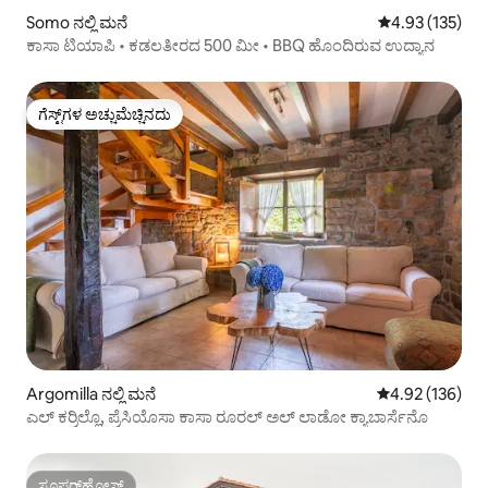
Somo ನಲ್ಲಿ ಮನೆ
5 ರಲ್ಲಿ 4.93 ಸರಾ
4.93 (135)
ಕಾಸಾ ಟಿಯಾಪಿ • ಕಡಲತೀರದ 500 ಮೀ • BBQ ಹೊಂದಿರುವ ಉದ್ಯಾನ
ಗೆಸ್ಟ್‌ಗಳ ಅಚ್ಚುಮೆಚ್ಚಿನದು
ಗೆಸ್ಟ್‌ಗಳ ಅಚ್ಚುಮೆಚ್ಚಿನದು
Argomilla ನಲ್ಲಿ ಮನೆ
5 ರಲ್ಲಿ 4.92 ಸರಾ
4.92 (136)
ಎಲ್ ಕರ್ರಿಲ್ಲೊ, ಪ್ರೆಸಿಯೊಸಾ ಕಾಸಾ ರೂರಲ್ ಅಲ್ ಲಾಡೋ ಕ್ಯಾಬಾರ್ಸೆನೊ
ಸೂಪರ್‌ಹೋಸ್ಟ್