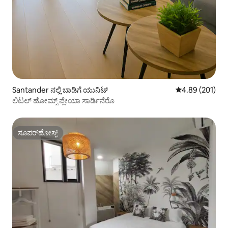
Santander ನಲ್ಲಿ ಬಾಡಿಗೆ ಯುನಿಟ್
5 ರಲ್ಲಿ 4.89 ಸರಾ
4.89 (201)
ಲಿಟಲ್ ಹೋಮ್ಸ್ ಪ್ಲೇಯಾ ಸಾರ್ಡಿನೆರೊ
ಸೂಪರ್‌ಹೋಸ್ಟ್
ಸೂಪರ್‌ಹೋಸ್ಟ್