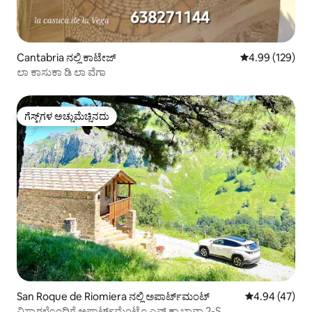
Cantabria ನಲ್ಲಿ ಕಾಟೇಜ್
5 ರಲ್ಲಿ 4.99 ಸರಾ
4.99 (129)
ಲಾ ಕಾಸುಕಾ ಡಿ ಲಾ ವೆಗಾ
ಗೆಸ್ಟ್‌ಗಳ ಅಚ್ಚುಮೆಚ್ಚಿನದು
ಗೆಸ್ಟ್‌ಗಳ ಅಚ್ಚುಮೆಚ್ಚಿನದು
San Roque de Riomiera ನಲ್ಲಿ ಅಪಾರ್ಟ್‌ಮಂಟ್
5 ರಲ್ಲಿ 4.94 ಸರ
4.94 (47)
ವಿಸ್ಟಾಗಳೊಂದಿಗೆ ಅಪಾರ್ಟ್‌ಮೆಂಟೊ ಎನ್ ಕ್ಯಾಬಾನಾ 2-S