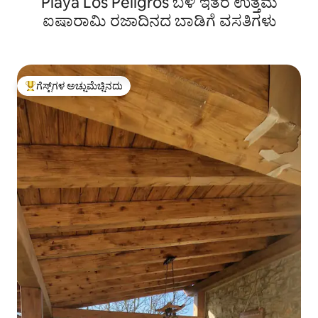
Playa Los Peligros ಬಳಿ ಇತರ ಉತ್ತಮ
ಐಷಾರಾಮಿ ರಜಾದಿನದ ಬಾಡಿಗೆ ವಸತಿಗಳು
ಗೆಸ್ಟ್‌ಗಳ ಅಚ್ಚುಮೆಚ್ಚಿನದು
ಗೆಸ್ಟ್‌ಗಳಿಗೆ ಅತಿ ಹೆಚ್ಚು ಅಚ್ಚುಮೆಚ್ಚಿನದು