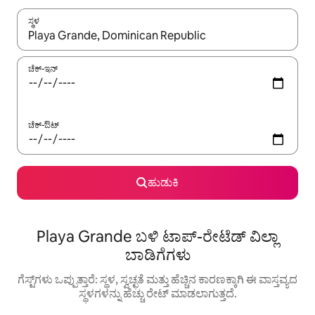
ಸ್ಥಳ
ಫಲಿತಾಂಶಗಳು ಲಭ್ಯವಿರುವಾಗ, ಅಪ್ ಮತ್ತು ಡೌನ್ ಬಾಣದ ಕೀಲಿಗಳೊಂದಿಗೆ ನ್ಯಾವಿಗೇಟ
ಚೆಕ್-ಇನ್
ಚೆಕ್-ಔಟ್
ಹುಡುಕಿ
Playa Grande ಬಳಿ ಟಾಪ್-ರೇಟೆಡ್ ವಿಲ್ಲಾ
ಬಾಡಿಗೆಗಳು
ಗೆಸ್ಟ್‌ಗಳು ಒಪ್ಪುತ್ತಾರೆ: ಸ್ಥಳ, ಸ್ವಚ್ಛತೆ ಮತ್ತು ಹೆಚ್ಚಿನ ಕಾರಣಕ್ಕಾಗಿ ಈ ವಾಸ್ತವ್ಯದ
ಸ್ಥಳಗಳನ್ನು ಹೆಚ್ಚು ರೇಟ್ ಮಾಡಲಾಗುತ್ತದೆ.