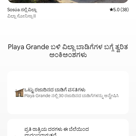
Sosúa ನಲ್ಲಿ ವಿಲ್ಲಾ
5 ರಲ್ಲಿ 5.0 ಸರ
5.0 (38)
ವಿಲ್ಲಾ ಸೋನಿಸ್ಸಾ II
Playa Grande ಬಳಿ ವಿಲ್ಲಾ ಬಾಡಿಗೆಗಳ ಬಗ್ಗೆ ತ್ವರಿತ
ಅಂಕಿಅಂಶಗಳು
ಒಟ್ಟು ರಜಾದಿನದ ಬಾಡಿಗೆ ವಸತಿಗಳು
Playa Grande ನಲ್ಲಿ 30 ರಜಾದಿನದ ಬಾಡಿಗೆಗಳನ್ನು ಅನ್ವೇಷಿಸಿ
ಪ್ರತಿ ರಾತ್ರಿಯ ದರಗಳು ಈ ಬೆಲೆಯಿಂದ
ಪ್ರಾರಂಭವಾಗುತ್ತವೆ