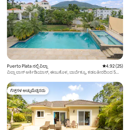
Puerto Plata ನಲ್ಲಿ ವಿಲ್ಲಾ
5 ರಲ್ಲಿ 4.92 ಸರ
4.92 (25)
ವಿಲ್ಲಾ ಲಾಸ್ ಆರ್ಕಿಡಿಯಾಸ್, ಈಜುಕೊಳ, ಬಾರ್ಬೆಕ್ಯೂ, ಕಡಲತೀರದಿಂದ 5
ನಿಮಿಷ
ಗೆಸ್ಟ್‌ಗಳ ಅಚ್ಚುಮೆಚ್ಚಿನದು
ಗೆಸ್ಟ್‌ಗಳ ಅಚ್ಚುಮೆಚ್ಚಿನದು