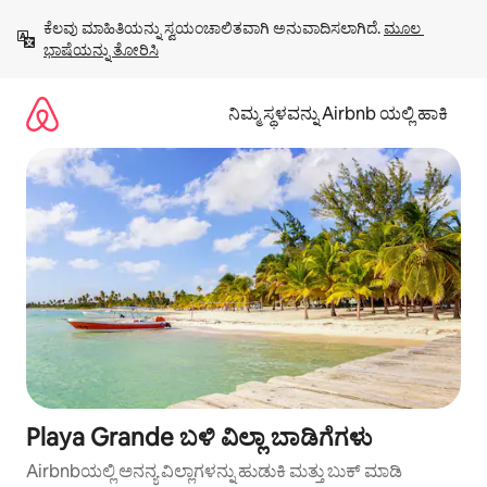
ವಿಷಯಕ್ಕೆ
ಕೆಲವು ಮಾಹಿತಿಯನ್ನು ಸ್ವಯಂಚಾಲಿತವಾಗಿ ಅನುವಾದಿಸಲಾಗಿದೆ. 
ಮೂಲ 
ಹೋಗಿ
ಭಾಷೆಯನ್ನು ತೋರಿಸಿ
ನಿಮ್ಮ ಸ್ಥಳವನ್ನು Airbnb ಯಲ್ಲಿ ಹಾಕಿ
Playa Grande ಬಳಿ ವಿಲ್ಲಾ ಬಾಡಿಗೆಗಳು
Airbnbಯಲ್ಲಿ ಅನನ್ಯ ವಿಲ್ಲಾಗಳನ್ನು ಹುಡುಕಿ ಮತ್ತು ಬುಕ್ ಮಾಡಿ