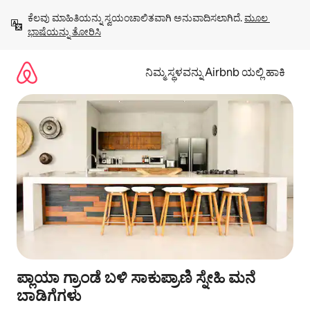
ವಿಷಯಕ್ಕೆ
ಕೆಲವು ಮಾಹಿತಿಯನ್ನು ಸ್ವಯಂಚಾಲಿತವಾಗಿ ಅನುವಾದಿಸಲಾಗಿದೆ. 
ಮೂಲ 
ಹೋಗಿ
ಭಾಷೆಯನ್ನು ತೋರಿಸಿ
ನಿಮ್ಮ ಸ್ಥಳವನ್ನು Airbnb ಯಲ್ಲಿ ಹಾಕಿ
ಪ್ಲಾಯಾ ಗ್ರಾಂಡೆ ಬಳಿ ಸಾಕುಪ್ರಾಣಿ ಸ್ನೇಹಿ ಮನೆ
ಬಾಡಿಗೆಗಳು