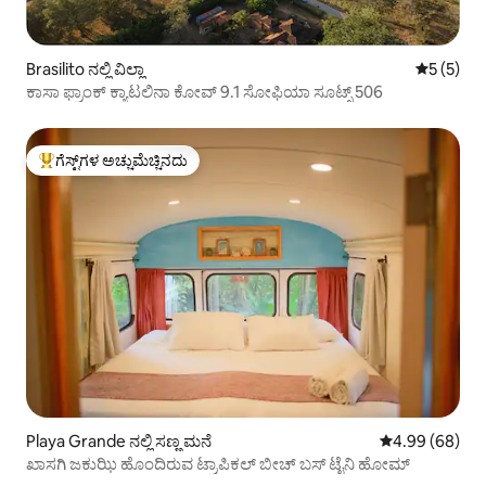
Brasilito ನಲ್ಲಿ ವಿಲ್ಲಾ
5 ರಲ್ಲಿ 5 
5 (5)
ಕಾಸಾ ಫ್ರಾಂಕ್ ಕ್ಯಾಟಲಿನಾ ಕೋವ್ 9.1 ಸೋಫಿಯಾ ಸೂಟ್ಸ್ 506
ಗೆಸ್ಟ್‌ಗಳ ಅಚ್ಚುಮೆಚ್ಚಿನದು
ಗೆಸ್ಟ್‌ಗಳಿಗೆ ಅತಿ ಹೆಚ್ಚು ಅಚ್ಚುಮೆಚ್ಚಿನದು
Playa Grande ನಲ್ಲಿ ಸಣ್ಣ ಮನೆ
5 ರಲ್ಲಿ 4.99 ಸರ
4.99 (68)
ಖಾಸಗಿ ಜಕುಝಿ ಹೊಂದಿರುವ ಟ್ರಾಪಿಕಲ್ ಬೀಚ್ ಬಸ್ ಟೈನಿ ಹೋಮ್