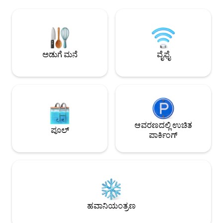
ಹೊಂದಿದೆ, ಇವೆಲ್ಲವೂ ಆಧುನಿಕ ಪ್ರೈವೇಟ್
ಸ್ನೇಹಿತರೊಂದಿಗೆ ಹಂಚಿ
ವಾಶ್‌ರೂಮ್‌ಗಳನ್ನು ಹೊಂದಿವೆ. ಬಹುಕಾಂತೀಯ
ವಿಶಾಲವಾದ ಅಡುಗೆಮನೆ 
ಹೊರಗಿನ ಲಿವಿಂಗ್ ಸ್ಪೇಸ್ ಪ್ರೈವೇಟ್ ಪೂಲ್ ಅನ್ನು
ಡ್ರೈಯರ್ ಹೊಂದಿರುವ ಲಾ
ಹೊಂದಿದೆ ಮತ್ತು ಇದು ದೊಡ್ಡ ಛಾವಣಿಯಿಂದ
ಶೈಲಿಯನ್ನು ಇಂಧನ ದಕ್ಷತ
ಆರಾಮವಾಗಿ ಮುಚ್ಚಲ್ಪಟ್ಟಿದೆ, ಅದರ ಅಡಿಯಲ್ಲಿ ನೀವು
ಸಂಪೂರ್ಣವಾಗಿ ಸಜ್ಜುಗ
ಬಾರ್ಬೆಕ್ಯೂ ಮಾಡಬಹುದು, ಡಿನ್ನರ್ ಮಾಡಬಹುದು,
ಅಡುಗೆ ಮನೆ
ವೈಫೈ
ಸೋಫಾದಲ್ಲಿ ಓದಬಹುದು ಅಥವಾ
ಮನರಂಜಿಸಬಹುದು.
ಆವರಣದಲ್ಲಿ ಉಚಿತ
ಪೂಲ್
ಪಾರ್ಕಿಂಗ್
ಹವಾನಿಯಂತ್ರಣ