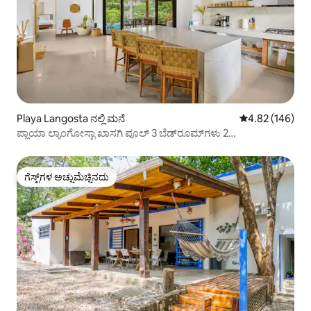
Playa Langosta ನಲ್ಲಿ ಮನೆ
5 ರಲ್ಲಿ 4.82 ಸರಾ
4.82 (146)
ಪ್ಲಾಯಾ ಲ್ಯಾಂಗೋಸ್ಟಾ ಖಾಸಗಿ ಪೂಲ್ 3 ಬೆಡ್‌ರೂಮ್‌ಗಳು 2
ಬಾತ್‌ರೂಮ್‌ಗಳು
ಗೆಸ್ಟ್‌ಗಳ ಅಚ್ಚುಮೆಚ್ಚಿನದು
ಗೆಸ್ಟ್‌ಗಳ ಅಚ್ಚುಮೆಚ್ಚಿನದು