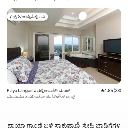
ಗೆಸ್ಟ್‌ಗಳ ಅಚ್ಚುಮೆಚ್ಚಿನದು
ಗೆಸ್ಟ್‌ಗಳ ಅಚ್ಚುಮೆಚ್ಚಿನದು
Playa Langosta ನಲ್ಲಿ ಅಪಾರ್ಟ್‌ಮಂಟ್
5 ರಲ್ಲಿ 4.85 ಸರ
4.85 (33)
ಯೆಮಯಾ ತಮರಿಂಡೋ ಪೆಂಟ್‌ಹೌಸ್ ಲಾಫ್ಟ್
ಪ್ಲಾಯಾ ಗ್ರಾಂಡೆ ಬಳಿ ಸಾಕುಪ್ರಾಣಿ-ಸ್ನೇಹಿ ಬಾಡಿಗೆಗಳ