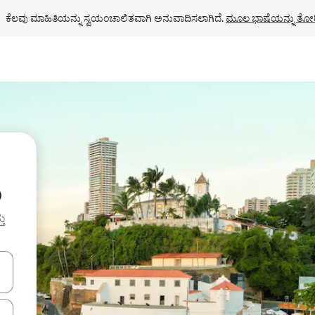
ಕೆಲವು ಮಾಹಿತಿಯನ್ನು ಸ್ವಯಂಚಾಲಿತವಾಗಿ ಅನುವಾದಿಸಲಾಗಿದೆ. 
ಮೂಲ ಭಾಷೆಯನ್ನು ತೋರ
ು
ತು
ಂದಿಗೆ ನ್ಯಾವಿಗೇಟ್ ಮಾಡಿ ಅಥವಾ ಸ್ಪರ್ಶ ಅಥವಾ ಸ್ವೈಪ್ ಗೆಸ್ಚರ್‌ಗಳ ಮೂಲಕ ಅನ್ವೇಷಿಸಿ.