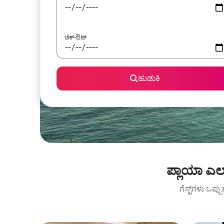
ಚೆಕ್-ಔಟ್
ಹುಡುಕಿ
ಪ್ಲಾಯಾ ಎಲ
ಗೆಸ್ಟ್‌ಗಳು ಒಪ್ಪ