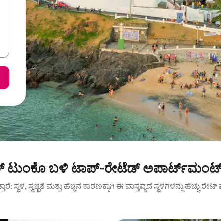
್ ಟುಂಕೊ ಬಳಿ ಟಾಪ್-ರೇಟೆಡ್ ಅಪಾರ್ಟ್‌ಮಂಟ್
ುತ್ತಾರೆ: ಸ್ಥಳ, ಸ್ವಚ್ಛತೆ ಮತ್ತು ಹೆಚ್ಚಿನ ಕಾರಣಕ್ಕಾಗಿ ಈ ವಾಸ್ತವ್ಯದ ಸ್ಥಳಗಳನ್ನು ಹೆಚ್ಚು ರೇ