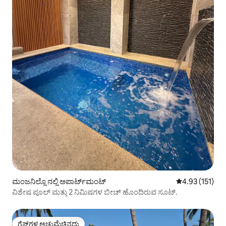
ಮಂಜನಿಲ್ಲೊ ನಲ್ಲಿ ಅಪಾರ್ಟ್‌ಮಂಟ್
5 ರಲ್ಲಿ 4.93 ಸರಾ
4.93 (151)
ವಿಶೇಷ ಪೂಲ್ ಮತ್ತು 2 ನಿಮಿಷಗಳ ಬೀಚ್ ಹೊಂದಿರುವ ಸೂಟ್.
ಗೆಸ್ಟ್‌ಗಳ ಅಚ್ಚುಮೆಚ್ಚಿನದು