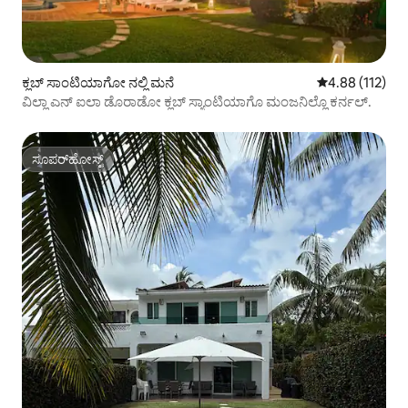
ಕ್ಲಬ್ ಸಾಂಟಿಯಾಗೋ ನಲ್ಲಿ ಮನೆ
5 ರಲ್ಲಿ 4.88 ಸರಾ
4.88 (112)
ವಿಲ್ಲಾ ಎನ್ ಐಲಾ ಡೊರಾಡೋ ಕ್ಲಬ್ ಸ್ಯಾಂಟಿಯಾಗೊ ಮಂಜನಿಲ್ಲೊ ಕರ್ನಲ್.
ಸೂಪರ್‌ಹೋಸ್ಟ್
ಸೂಪರ್‌ಹೋಸ್ಟ್