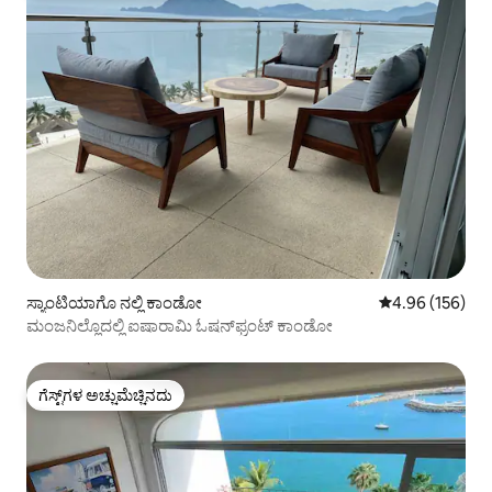
ಸ್ಯಾಂಟಿಯಾಗೊ ನಲ್ಲಿ ಕಾಂಡೋ
5 ರಲ್ಲಿ 4.96 ಸರಾ
4.96 (156)
ಮಂಜನಿಲ್ಲೊದಲ್ಲಿ ಐಷಾರಾಮಿ ಓಷನ್‌ಫ್ರಂಟ್ ಕಾಂಡೋ
ಗೆಸ್ಟ್‌ಗಳ ಅಚ್ಚುಮೆಚ್ಚಿನದು
ಗೆಸ್ಟ್‌ಗಳ ಅಚ್ಚುಮೆಚ್ಚಿನದು