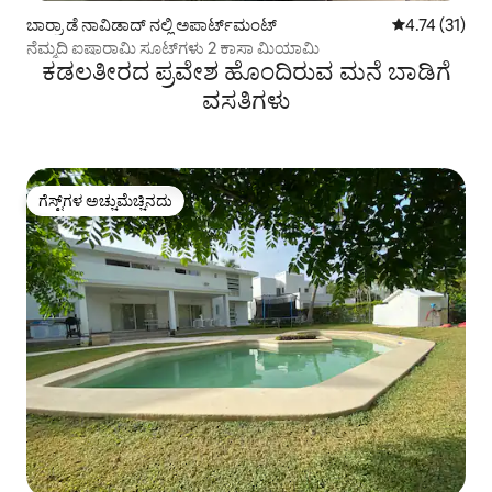
ಬಾರ್ರಾ ಡೆ ನಾವಿಡಾದ್ ನಲ್ಲಿ ಅಪಾರ್ಟ್‌ಮಂಟ್
5 ರಲ್ಲಿ 4.74 ಸರ
4.74 (31)
ನೆಮ್ಮದಿ ಐಷಾರಾಮಿ ಸೂಟ್‌ಗಳು 2 ಕಾಸಾ ಮಿಯಾಮಿ
ಕಡಲತೀರದ ಪ್ರವೇಶ ಹೊಂದಿರುವ ಮನೆ ಬಾಡಿಗೆ
ವಸತಿಗಳು
ಗೆಸ್ಟ್‌ಗಳ ಅಚ್ಚುಮೆಚ್ಚಿನದು
ಗೆಸ್ಟ್‌ಗಳ ಅಚ್ಚುಮೆಚ್ಚಿನದು