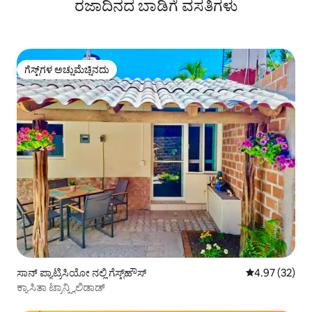
ರಜಾದಿನದ ಬಾಡಿಗೆ ವಸತಿಗಳು
ಗೆಸ್ಟ್‌ಗಳ ಅಚ್ಚುಮೆಚ್ಚಿನದು
ಗೆಸ್ಟ್‌ಗಳ ಅಚ್ಚುಮೆಚ್ಚಿನದು
ಸಾನ್ ಪ್ಯಾಟ್ರಿಸಿಯೋ ನಲ್ಲಿ ಗೆಸ್ಟ್‌ಹೌಸ್
5 ರಲ್ಲಿ 4.97 ಸರ
4.97 (32)
ಕ್ಯಾಸಿತಾ ಟ್ರಾನ್ಕ್ವಿಲಿಡಾಡ್