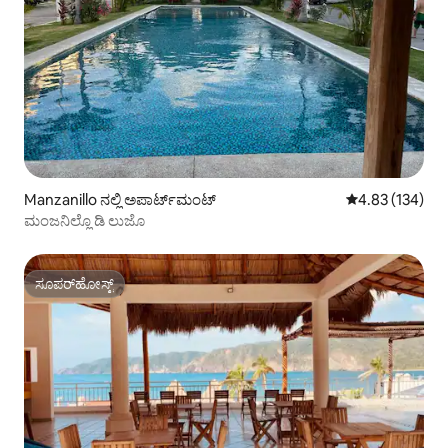
Manzanillo ನಲ್ಲಿ ಅಪಾರ್ಟ್‌ಮಂಟ್
5 ರಲ್ಲಿ 4.83 ಸರಾ
4.83 (134)
ಮಂಜನಿಲ್ಲೊ ಡಿ ಲುಜೊ
ಸೂಪರ್‌ಹೋಸ್ಟ್
ಸೂಪರ್‌ಹೋಸ್ಟ್