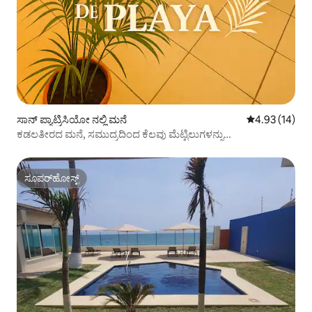
ಸಾನ್ ಪ್ಯಾಟ್ರಿಸಿಯೋ ನಲ್ಲಿ ಮನೆ
5 ರಲ್ಲಿ 4.93 ಸರ
4.93 (14)
ಕಡಲತೀರದ ಮನೆ, ಸಮುದ್ರದಿಂದ ಕೆಲವು ಮೆಟ್ಟಿಲುಗಳನ್ನು
ಆರಾಮದಾಯಕಗೊಳಿಸಿ.
ಸೂಪರ್‌ಹೋಸ್ಟ್
ಸೂಪರ್‌ಹೋಸ್ಟ್