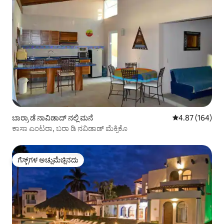
ಬಾರ್ರಾ ಡೆ ನಾವಿಡಾದ್ ನಲ್ಲಿ ಮನೆ
5 ರಲ್ಲಿ 4.87 ಸರಾ
4.87 (164)
ಕಾಸಾ ಎಂಟರಾ, ಬರಾ ಡಿ ನವಿಡಾಡ್ ಮೆಕ್ಸಿಕೊ
ಗೆಸ್ಟ್‌ಗಳ ಅಚ್ಚುಮೆಚ್ಚಿನದು
ಗೆಸ್ಟ್‌ಗಳ ಅಚ್ಚುಮೆಚ್ಚಿನದು