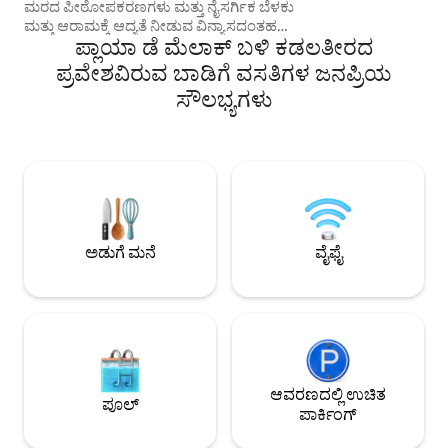
ಆನಂದಿಸಲು ಸೊಗಸಾಗಿ
ಮರದ ಪೀಠೋಪಕರಣಗಳು ಮತ್ತು ನೈಸರ್ಗಿಕ ಬೆಳಕು
ಕಾಂಡೋಮಿನಿಯಂ. (ಪ್ರ
ಮತ್ತು ಆರಾಮಕ್ಕೆ ಆದ್ಯತೆ ನೀಡುವ ವಿನ್ಯಾಸದಂತಹ
ರಿಯಲ್-ನಿಮ್ಮ ನೆಚ್ಚಿನ ಗ
ಪ್ಲಾಯಾ ಡೆ ಮೆಲಾಕ್ ಬಳಿ ಕಡಲತೀರದ
ಐಷಾರಾಮಿ ಪೂರ್ಣಗೊಳಿಸುವಿಕೆಗಳನ್ನು ಆನಂದಿಸಿ.
ಛಾಯಾಚಿತ್ರಗಳು ಎಲ್ಲವನ್ನೂ ಹೇಳ
ಸಂಪೂರ್ಣವಾಗಿ ಸುಸಜ್ಜಿತ ಅಡುಗೆಮನೆ, ಲಿವಿಂಗ್
ಪ್ರವೇಶವಿರುವ ಬಾಡಿಗೆ ವಸತಿಗಳ ಜನಪ್ರಿಯ
ಬುಕಿಂಗ್ ಮಾಡಿದ್ದಕ್ಕಾಗಿ ಧನ್ಯವಾದ
ರೂಮ್ w/SmartTV, QS ಬೆಡ್ ಹೊಂದಿರುವ 2
ಸೌಲಭ್ಯಗಳು
ಮಾಡಲು ಮತ್ತು ನಿಮ್ಮ ಕ
ಬೆಡ್‌ರೂಮ್‌ಗಳು, A/C, ಬ್ಲ್ಯಾಕ್‌ಔಟ್ ಪರದೆಗಳು
ಸ್ನೇಹಿತರೊಂದಿಗೆ ನಿಮ
ಮತ್ತು ವಿಶಿಷ್ಟ ತೋಟದ ಶೈಲಿಯ ಬಾತ್‌ರೂಮ್. ನೆಲ
ಹಂಚಿಕೊಳ್ಳಲು ನಾವು ನಿಮ್ಮ
ಮಹಡಿಯ ಟೆರೇಸ್‌ನಲ್ಲಿ ಇದೆ. ಹಂಚಿಕೊಂಡ ಪೂಲ್,
ಸಾಕುಪ್ರಾಣಿಗಳಿಲ್ಲ - ಯ
ಲೌಂಜರ್‌ಗಳು ಮತ್ತು ಹಮಾಕಾವನ್ನು ಆನಂದಿಸಿ.
ಪಾರ್ಕಿಂಗ್ ಸ್ಥಳ ಮತ್ತು 2 ಬೈಸಿಕಲ್‌ಗಳನ್ನು
ಒಳಗೊಂಡಿದೆ *. ಮೆಲಾಕ್‌ನಲ್ಲಿರುವ ಕಡಲತೀರದಿಂದ
ಕೇವಲ 10 ನಿಮಿಷಗಳ ನಡಿಗೆಯಲ್ಲಿ, ಬೆರಗುಗೊಳಿಸುವ
ಕರಾವಳಿ ಪಟ್ಟಣಗಳಿಗೆ ನಿಮ್ಮ ಪ್ರವೇಶದ್ವಾರವಿದೆ.
ಅಡುಗೆ ಮನೆ
ವೈಫೈ
ಆವರಣದಲ್ಲಿ ಉಚಿತ
ಪೂಲ್
ಪಾರ್ಕಿಂಗ್