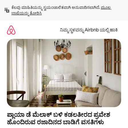
ವಿಷಯಕ್ಕೆ
ಕೆಲವು ಮಾಹಿತಿಯನ್ನು ಸ್ವಯಂಚಾಲಿತವಾಗಿ ಅನುವಾದಿಸಲಾಗಿದೆ. 
ಮೂಲ 
ಹೋಗಿ
ಭಾಷೆಯನ್ನು ತೋರಿಸಿ
ನಿಮ್ಮ ಸ್ಥಳವನ್ನು Airbnb ಯಲ್ಲಿ ಹಾಕಿ
ಪ್ಲಾಯಾ ಡೆ ಮೆಲಾಕ್ ಬಳಿ ಕಡಲತೀರದ ಪ್ರವೇಶ
ಹೊಂದಿರುವ ರಜಾದಿನದ ಬಾಡಿಗೆ ವಸತಿಗಳು