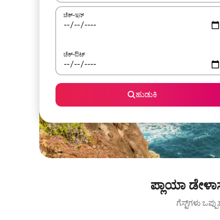
ಚೆಕ್-ಇನ್
ಚೆಕ್-ಔಟ್
ಹುಡುಕಿ
ಪ್ಲಾಯಾ ಡೇಳಾ
ಗೆಸ್ಟ್‌ಗಳು ಒಪ್ಪ