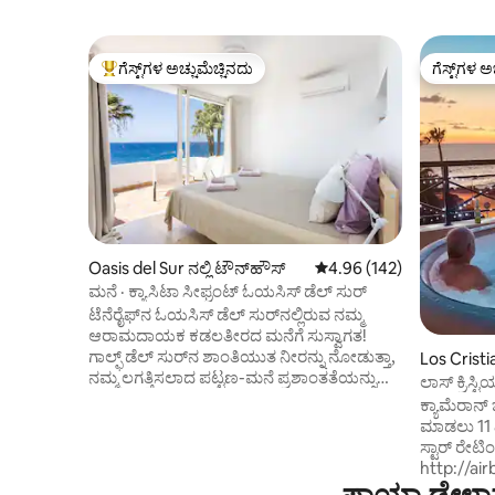
ಗೆಸ್ಟ್‌ಗಳ ಅಚ್ಚುಮೆಚ್ಚಿನದು
ಗೆಸ್ಟ್‌ಗಳ ಅ
ಗೆಸ್ಟ್‌ಗಳಿಗೆ ಅತಿ ಹೆಚ್ಚು ಅಚ್ಚುಮೆಚ್ಚಿನದು
ಗೆಸ್ಟ್‌ಗಳ ಅ
Oasis del Sur ನಲ್ಲಿ ಟೌನ್‌ಹೌಸ್
5 ರಲ್ಲಿ 4.96 ಸರಾಸರಿ ರೇಟಿಂಗ
4.96 (142)
ಮನೆ · ಕ್ಯಾಸಿಟಾ ಸೀಫ್ರಂಟ್ ಓಯಸಿಸ್ ಡೆಲ್ ಸುರ್
ಟೆನೆರೈಫ್‌ನ ಓಯಸಿಸ್ ಡೆಲ್ ಸುರ್‌ನಲ್ಲಿರುವ ನಮ್ಮ
ಆರಾಮದಾಯಕ ಕಡಲತೀರದ ಮನೆಗೆ ಸುಸ್ವಾಗತ!
ಗಾಲ್ಫ್ ಡೆಲ್ ಸುರ್‌ನ ಶಾಂತಿಯುತ ನೀರನ್ನು ನೋಡುತ್ತಾ,
Los Cristi
ನಮ್ಮ ಲಗತ್ತಿಸಲಾದ ಪಟ್ಟಣ-ಮನೆ ಪ್ರಶಾಂತತೆಯನ್ನು
ಲಾಸ್ ಕ್ರಿಸ್
ಬಯಸುವ ಕುಟುಂಬಗಳು, ದಂಪತಿಗಳು ಅಥವಾ
ರಿಟ್ರೀಟ್
ಕ್ಯಾಮೆರಾನ್ 
ಸ್ನೇಹಿತರಿಗೆ ಶಾಂತಿಯುತ ಪಲಾಯನವನ್ನು ನೀಡುತ್ತದೆ.
ಮಾಡಲು 11 ವಿ
ನಮ್ಮ ಉತ್ತಮವಾಗಿ ಅಲಂಕರಿಸಿದ ಮತ್ತು ಕ್ರಿಯಾತ್ಮಕ
ಸ್ಟಾರ್ ರೇಟಿಂ
ಸ್ಥಳದಲ್ಲಿ ವಿಶ್ರಾಂತಿ ಪಡೆಯಿರಿ ಮತ್ತು ವಿಶ್ರಾಂತಿ ಪಡೆಯಿರಿ,
http://air
ಎರಡು ಡಬಲ್ ಬೆಡ್‌ರೂಮ್‌ಗಳು, ಎರಡು ಶವರ್
ಪ್ಲಾಯಾ ಡೇಳಾ
ಬಾಗಿಲಿನಿಂದ