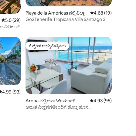
Playa de la Américas ನಲ್ಲಿ ವಿಲ್ಲಾ
5 ರಲ್ಲಿ 4.68 ಸರಾಸರಿ ರೇಟಿ
4.68 (19)
Go2Tenerife Tropicana Villa Santiago 2
5 ರಲ್ಲಿ 5.0 ಸರಾಸರಿ ರೇಟಿಂಗ್, 29 ವಿಮರ್ಶೆಗಳು
5.0 (29)
 ಅಮೆರಿಕಾಸ್
ಗೆಸ್ಟ್‌ಗಳ ಅಚ್ಚುಮೆಚ್ಚಿನದು
ಗೆಸ್ಟ್‌ಗಳ ಅಚ್ಚುಮೆಚ್ಚಿನದು
5 ರಲ್ಲಿ 4.99 ಸರಾಸರಿ ರೇಟಿಂಗ್, 93 ವಿಮರ್ಶೆಗಳು
4.99 (93)
Arona ನಲ್ಲಿ ಅಪಾರ್ಟ್‌ಮಂಟ್
5 ರಲ್ಲಿ 4.93 ಸರಾಸರಿ ರೇಟಿ
4.93 (95)
ಅದ್ಭುತ ವೀಕ್ಷಣೆಗಳೊಂದಿಗೆ ಹೊಚ್ಚ ಹೊಸ
ಅಪಾರ್ಟ್‌ಮೆಂಟ್