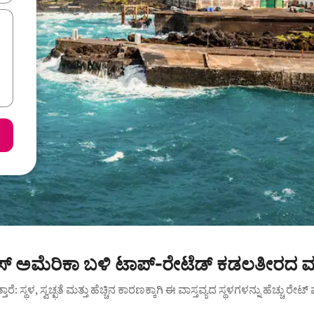
ಸ್ ಅಮೆರಿಕಾ ಬಳಿ ಟಾಪ್-ರೇಟೆಡ್ ಕಡಲತೀರದ ಮ
ುತ್ತಾರೆ: ಸ್ಥಳ, ಸ್ವಚ್ಛತೆ ಮತ್ತು ಹೆಚ್ಚಿನ ಕಾರಣಕ್ಕಾಗಿ ಈ ವಾಸ್ತವ್ಯದ ಸ್ಥಳಗಳನ್ನು ಹೆಚ್ಚು ರೇ