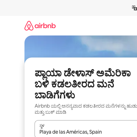
ವಿಷಯಕ್ಕೆ
ಹೋಗಿ
ಪ್ಲಾಯಾ ಡೇಳಾಸ್ ಅಮೆರಿಕಾ
ಬಳಿ ಕಡಲತೀರದ ಮನೆ
ಬಾಡಿಗೆಗಳು
Airbnb ಯಲ್ಲಿ ಅನನ್ಯವಾದ ಕಡಲತೀರದ ಮನೆಗಳನ್ನು ಹುಡು
ಮತ್ತು ಬುಕ್ ಮಾಡಿ
ಸ್ಥಳ
ಫಲಿತಾಂಶಗಳು ಲಭ್ಯವಿರುವಾಗ, ಅಪ್ ಮತ್ತು ಡೌನ್ ಬಾಣದ ಕೀಲಿಗಳೊ