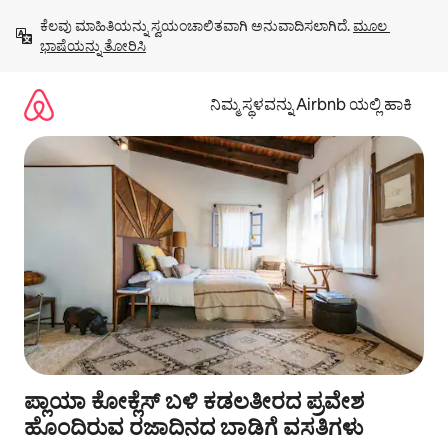
ವಿಷಯಕ್ಕೆ
ಕೆಲವು ಮಾಹಿತಿಯನ್ನು ಸ್ವಯಂಚಾಲಿತವಾಗಿ ಅನುವಾದಿಸಲಾಗಿದೆ. 
ಮೂಲ 
ಹೋಗಿ
ಭಾಷೆಯನ್ನು ತೋರಿಸಿ
ನಿಮ್ಮ ಸ್ಥಳವನ್ನು Airbnb ಯಲ್ಲಿ ಹಾಕಿ
ಪ್ಲಾಯಾ ಕೋಕ್ಲೆಸ್ ಬಳಿ ಕಡಲತೀರದ ಪ್ರವೇಶ
ಹೊಂದಿರುವ ರಜಾದಿನದ ಬಾಡಿಗೆ ವಸತಿಗಳು