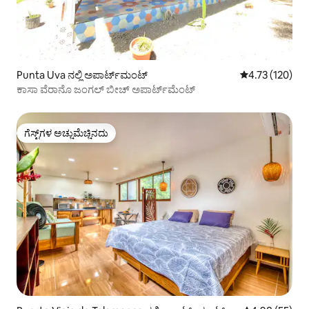
Punta Uva ನಲ್ಲಿ ಅಪಾರ್ಟ್‌ಮಂಟ್
5 ರಲ್ಲಿ 4.73 ಸರಾ
4.73 (120)
ಕಾಸಾ ವೆರಾನೊ ಜಂಗಲ್ ಬೀಚ್ ಅಪಾರ್ಟ್‌ಮೆಂಟ್
ಗೆಸ್ಟ್‌ಗಳ ಅಚ್ಚುಮೆಚ್ಚಿನದು
ಗೆಸ್ಟ್‌ಗಳ ಅಚ್ಚುಮೆಚ್ಚಿನದು