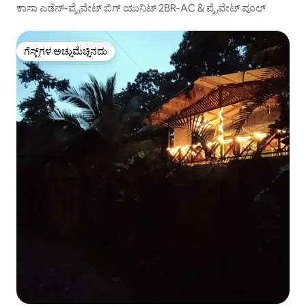
ಕಾಸಾ ಎಡೆನ್-ಪ್ರೈವೇಟ್ ಬಿಗ್ ಯುನಿಟ್ 2BR-AC & ಪ್ರೈವೇಟ್ ಪೂಲ್
ಗೆಸ್ಟ್‌ಗಳ ಅಚ್ಚುಮೆಚ್ಚಿನದು
ಗೆಸ್ಟ್‌ಗಳ ಅಚ್ಚುಮೆಚ್ಚಿನದು