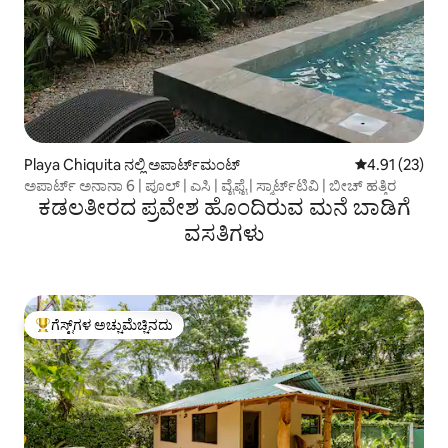
Playa Chiquita ನಲ್ಲಿ ಅಪಾರ್ಟ್‌ಮಂಟ್
5 ರಲ್ಲಿ 4.91 ಸರ
4.91 (23)
ಅಪಾರ್ಟ್ ಅನಾನಾ 6 | ಪೂಲ್ | ಎಸಿ | ವೈಫೈ | ಸ್ಮಾರ್ಟ್‌ಟಿವಿ | ಬೀಚ್ ಹತ್ತಿರ
ಕಡಲತೀರದ ಪ್ರವೇಶ ಹೊಂದಿರುವ ಮನೆ ಬಾಡಿಗೆ
ವಸತಿಗಳು
ಗೆಸ್ಟ್‌ಗಳ ಅಚ್ಚುಮೆಚ್ಚಿನದು
ಗೆಸ್ಟ್‌ಗಳಿಗೆ ಅತಿ ಹೆಚ್ಚು ಅಚ್ಚುಮೆಚ್ಚಿನದು