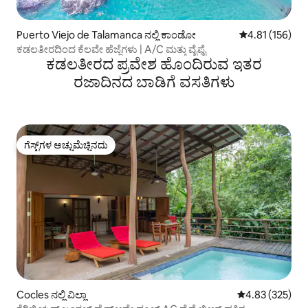
Puerto Viejo de Talamanca ನಲ್ಲಿ ಕಾಂಡೋ
5 ರಲ್ಲಿ 4.81 ಸರಾ
4.81 (156)
ಕಡಲತೀರದಿಂದ ಕೆಲವೇ ಹೆಜ್ಜೆಗಳು | A/C ಮತ್ತು ವೈಫೈ
ಕಡಲತೀರದ ಪ್ರವೇಶ ಹೊಂದಿರುವ ಇತರ
ರಜಾದಿನದ ಬಾಡಿಗೆ ವಸತಿಗಳು
ಗೆಸ್ಟ್‌ಗಳ ಅಚ್ಚುಮೆಚ್ಚಿನದು
ಗೆಸ್ಟ್‌ಗಳ ಅಚ್ಚುಮೆಚ್ಚಿನದು
Cocles ನಲ್ಲಿ ವಿಲ್ಲಾ
5 ರಲ್ಲಿ 4.83 ಸರಾ
4.83 (325)