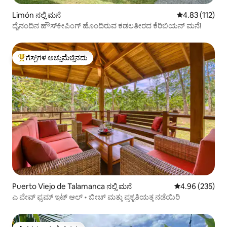
Limón ನಲ್ಲಿ ಮನೆ
5 ರಲ್ಲಿ 4.83 ಸರಾ
4.83 (112)
ದೈನಂದಿನ ಹೌಸ್‌ಕೀಪಿಂಗ್ ಹೊಂದಿರುವ ಕಡಲತೀರದ ಕೆರಿಬಿಯನ್ ಮನೆ!
ಗೆಸ್ಟ್‌ಗಳ ಅಚ್ಚುಮೆಚ್ಚಿನದು
ಗೆಸ್ಟ್‌ಗಳಿಗೆ ಅತಿ ಹೆಚ್ಚು ಅಚ್ಚುಮೆಚ್ಚಿನದು
Puerto Viejo de Talamanca ನಲ್ಲಿ ಮನೆ
5 ರಲ್ಲಿ 4.96 ಸರಾ
4.96 (235)
ಎ ವೇವ್ ಫ್ರಮ್ ಇಟ್ ಆಲ್ • ಬೀಚ್ ಮತ್ತು ಪ್ರಕೃತಿಯತ್ತ ನಡೆಯಿರಿ