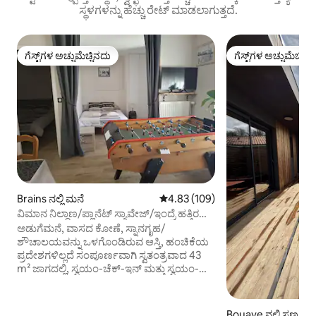
ಸ್ಥಳಗಳನ್ನು ಹೆಚ್ಚು ರೇಟ್ ಮಾಡಲಾಗುತ್ತದೆ.
ಗೆಸ್ಟ್‌ಗಳ ಅಚ್ಚುಮೆಚ್ಚಿನದು
ಗೆಸ್ಟ್‌ಗಳ ಅಚ್ಚುಮೆಚ್ಚಿನ
ಗೆಸ್ಟ್‌ಗಳ ಅಚ್ಚುಮೆಚ್ಚಿನದು
ಗೆಸ್ಟ್‌ಗಳ ಅಚ್ಚುಮೆಚ್ಚಿನ
Brains ನಲ್ಲಿ ಮನೆ
5 ರಲ್ಲಿ 4.83 ಸರಾಸರಿ ರೇಟಿಂಗ್, 109 ವಿ
4.83 (109)
ವಿಮಾನ ನಿಲ್ದಾಣ/ಪ್ಲಾನೆಟ್ ಸ್ಯಾವೇಜ್/ಇಂದ್ರೆ ಹತ್ತಿರ
43M² ವಸತಿ
ಅಡುಗೆಮನೆ, ವಾಸದ ಕೋಣೆ, ಸ್ನಾನಗೃಹ/
ಶೌಚಾಲಯವನ್ನು ಒಳಗೊಂಡಿರುವ ಆಸ್ತಿ, ಹಂಚಿಕೆಯ
ಪ್ರದೇಶಗಳಿಲ್ಲದೆ ಸಂಪೂರ್ಣವಾಗಿ ಸ್ವತಂತ್ರವಾದ 43
m² ಜಾಗದಲ್ಲಿ, ಸ್ವಯಂ-ಚೆಕ್-ಇನ್ ಮತ್ತು ಸ್ವಯಂ-
ಚೆಕ್-ಔಟ್, ಮುಖ್ಯ ಬೀದಿಯಲ್ಲಿರುವ ಪ್ರವೇಶದ್ವಾರ,
ಹವಾನಿಯಂತ್ರಣ, ಫ್ರೀಜರ್, ಲಾಕ್‌ಬಾಕ್ಸ್,
ಬ್ರೈನ್ಸ್‌ನಲ್ಲಿದೆ, ಗ್ರಾಮಾಂತರಕ್ಕೆ ಹತ್ತಿರವಿರುವ ಸ್ನೇಹಪರ
Bouaye ನಲ್ಲಿ ಸಣ್ಣ ಮನ