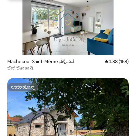
Machecoul-Saint-Même ನಲ್ಲಿ ಮನೆ
5 ರಲ್ಲಿ 4.88 ಸರಾ
4.88 (158)
ಚೆಜ್ ಜೋಕಾ ಡಿ
ಸೂಪರ್‌ಹೋಸ್ಟ್
ಸೂಪರ್‌ಹೋಸ್ಟ್