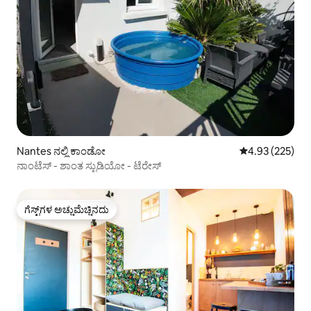
Nantes ನಲ್ಲಿ ಕಾಂಡೋ
5 ರಲ್ಲಿ 4.93 ಸರಾ
4.93 (225)
ನಾಂಟೆಸ್ - ಶಾಂತ ಸ್ಟುಡಿಯೋ - ಟೆರೇಸ್
ಗೆಸ್ಟ್‌ಗಳ ಅಚ್ಚುಮೆಚ್ಚಿನದು
ಗೆಸ್ಟ್‌ಗಳ ಅಚ್ಚುಮೆಚ್ಚಿನದು