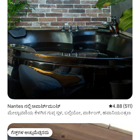
Nantes ನಲ್ಲಿ ಅಪಾರ್ಟ್‌ಮಂಟ್
5 ರಲ್ಲಿ 4.88 ಸರಾ
4.88 (511)
ಮೇಲ್ಛಾವಣಿಯ ಕೆಳಗಿನ ಗುಪ್ತ ಸ್ಥಳ, ಬಲ್ನಿಯೋ, ಪಾರ್ಕಿಂಗ್, ಹವಾನಿಯಂತ್ರಣ
ಗೆಸ್ಟ್‌ಗಳ ಅಚ್ಚುಮೆಚ್ಚಿನದು
ಗೆಸ್ಟ್‌ಗಳ ಅಚ್ಚುಮೆಚ್ಚಿನದು