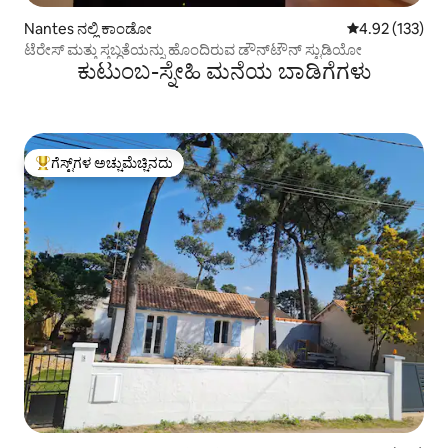
Nantes ನಲ್ಲಿ ಕಾಂಡೋ
5 ರಲ್ಲಿ 4.92 ಸರಾ
4.92 (133)
ಟೆರೇಸ್ ಮತ್ತು ಸ್ತಬ್ಧತೆಯನ್ನು ಹೊಂದಿರುವ ಡೌನ್‌ಟೌನ್ ಸ್ಟುಡಿಯೋ
ಕುಟುಂಬ-ಸ್ನೇಹಿ ಮನೆಯ ಬಾಡಿಗೆಗಳು
ಗೆಸ್ಟ್‌ಗಳ ಅಚ್ಚುಮೆಚ್ಚಿನದು
ಗೆಸ್ಟ್‌ಗಳಿಗೆ ಅತಿ ಹೆಚ್ಚು ಅಚ್ಚುಮೆಚ್ಚಿನದು