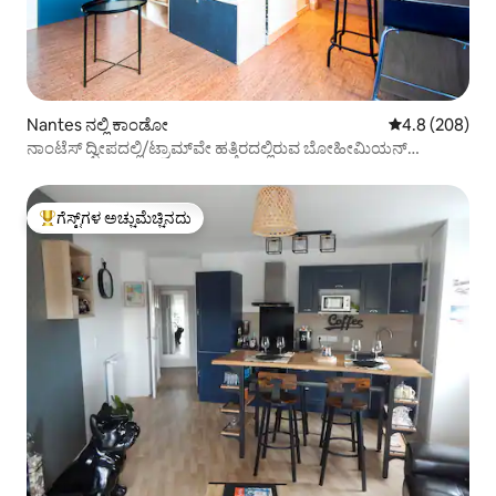
Nantes ನಲ್ಲಿ ಕಾಂಡೋ
5 ರಲ್ಲಿ 4.8 ಸರಾ
4.8 (208)
ನಾಂಟೆಸ್ ದ್ವೀಪದಲ್ಲಿ/ಟ್ರಾಮ್‌ವೇ ಹತ್ತಿರದಲ್ಲಿರುವ ಬೋಹೀಮಿಯನ್
ಸ್ಟುಡಿಯೋ
ಗೆಸ್ಟ್‌ಗಳ ಅಚ್ಚುಮೆಚ್ಚಿನದು
ಗೆಸ್ಟ್‌ಗಳಿಗೆ ಅತಿ ಹೆಚ್ಚು ಅಚ್ಚುಮೆಚ್ಚಿನದು