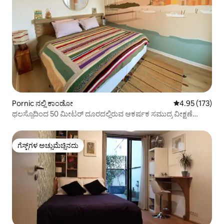
Pornic ನಲ್ಲಿ ಕಾಂಡೋ
5 ರಲ್ಲಿ 4.95 ಸರಾ
4.95 (173)
ಥಲಸ್ಸೊದಿಂದ 50 ಮೀಟರ್ ದೂರದಲ್ಲಿರುವ ಆಕರ್ಷಕ ಸಮುದ್ರ ವೀಕ್ಷಣೆ
ಅಪಾರ್ಟ್‌ಮೆಂಟ್!
ಗೆಸ್ಟ್‌ಗಳ ಅಚ್ಚುಮೆಚ್ಚಿನದು
ಗೆಸ್ಟ್‌ಗಳ ಅಚ್ಚುಮೆಚ್ಚಿನದು