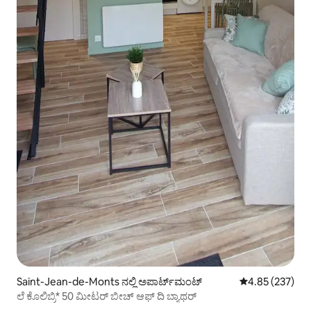
Saint-Jean-de-Monts ನಲ್ಲಿ ಅಪಾರ್ಟ್‌ಮಂಟ್
5 ರಲ್ಲಿ 4.85 ಸರಾ
4.85 (237)
ಲೆ ಕೊಲಿಬ್ರಿ* 50 ಮೀಟರ್ ಬೀಚ್ ಆಫ್ ದಿ ಬ್ಯಾಥರ್