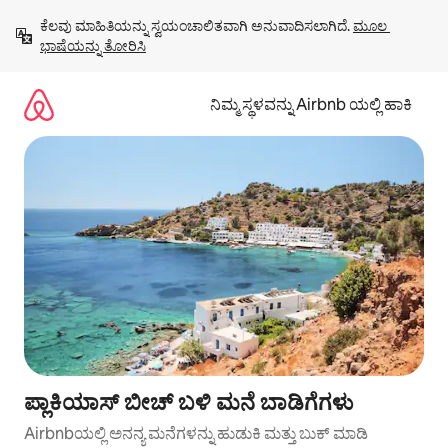
ವಿಷಯಕ್ಕೆ
ಕೆಲವು ಮಾಹಿತಿಯನ್ನು ಸ್ವಯಂಚಾಲಿತವಾಗಿ ಅನುವಾದಿಸಲಾಗಿದೆ. 
ಮೂಲ 
ಹೋಗಿ
ಭಾಷೆಯನ್ನು ತೋರಿಸಿ
ನಿಮ್ಮ ಸ್ಥಳವನ್ನು Airbnb ಯಲ್ಲಿ ಹಾಕಿ
ಪ್ಲಾಕಿಯಾಸ್ ಬೀಚ್ ಬಳಿ ಮನೆ ಬಾಡಿಗೆಗಳು
Airbnbಯಲ್ಲಿ ಅನನ್ಯ ಮನೆಗಳನ್ನು ಹುಡುಕಿ ಮತ್ತು ಬುಕ್ ಮಾಡಿ