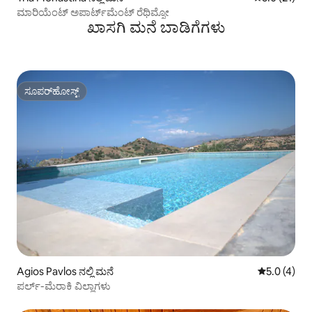
ಮಾರಿಯೆಂಟ್ ಅಪಾರ್ಟ್‌ಮೆಂಟ್ ರೆಥಿಮ್ನೋ
ಖಾಸಗಿ ಮನೆ ಬಾಡಿಗೆಗಳು
ಸೂಪರ್‌ಹೋಸ್ಟ್
ಸೂಪರ್‌ಹೋಸ್ಟ್
Agios Pavlos ನಲ್ಲಿ ಮನೆ
5 ರಲ್ಲಿ 5.0 
5.0 (4)
ಪರ್ಲ್-ಮೆರಾಕಿ ವಿಲ್ಲಾಗಳು