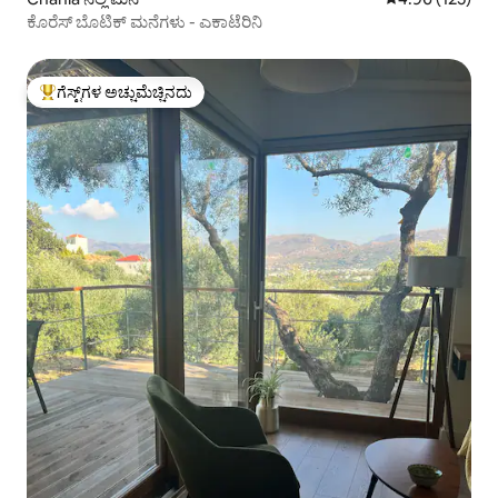
ಕೊರೆಸ್ ಬೊಟಿಕ್ ಮನೆಗಳು - ಎಕಾಟೆರಿನಿ
ಗೆಸ್ಟ್‌ಗಳ ಅಚ್ಚುಮೆಚ್ಚಿನದು
ಗೆಸ್ಟ್‌ಗಳಿಗೆ ಅತಿ ಹೆಚ್ಚು ಅಚ್ಚುಮೆಚ್ಚಿನದು