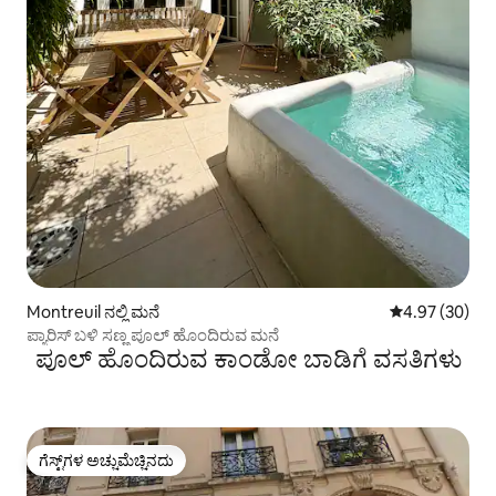
Montreuil ನಲ್ಲಿ ಮನೆ
5 ರಲ್ಲಿ 4.97 ಸರ
4.97 (30)
ಪ್ಯಾರಿಸ್ ಬಳಿ ಸಣ್ಣ ಪೂಲ್ ಹೊಂದಿರುವ ಮನೆ
ಪೂಲ್ ಹೊಂದಿರುವ ಕಾಂಡೋ ಬಾಡಿಗೆ ವಸತಿಗಳು
ಗೆಸ್ಟ್‌ಗಳ ಅಚ್ಚುಮೆಚ್ಚಿನದು
ಗೆಸ್ಟ್‌ಗಳ ಅಚ್ಚುಮೆಚ್ಚಿನದು