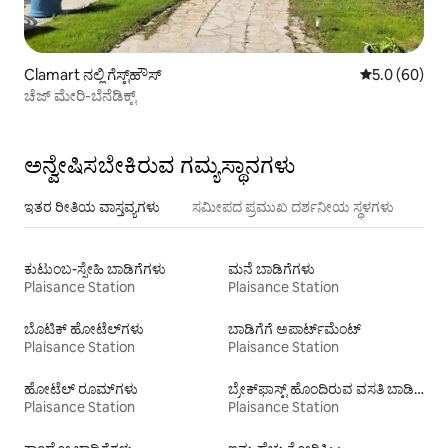
Clamart ನಲ್ಲಿ ಗೆಸ್ಟ್‌ಹೌಸ್
5 ರಲ್ಲಿ 5.0 ಸರ
5.0 (60)
ಚೆಜ್ ಮೇರಿ-ಬೆನೆಡಿಕ್ಟ್
ಅನ್ವೇಷಿಸಬೇಕಿರುವ ಗಮ್ಯಸ್ಥಾನಗಳು
ಇತರ ರೀತಿಯ ವಾಸ್ತವ್ಯಗಳು
ಸಮೀಪದ ಪ್ರಮುಖ ದರ್ಶನೀಯ ಸ್ಥಳಗಳು
ಕುಟುಂಬ-ಸ್ನೇಹಿ ಬಾಡಿಗೆಗಳು
ಮನೆ ಬಾಡಿಗೆಗಳು
Plaisance Station
Plaisance Station
ಬೊಟಿಕ್ ಹೋಟೆಲ್‌ಗಳು
ಬಾಡಿಗೆಗೆ ಅಪಾರ್ಟ್‌ಮೆಂಟ್‌
Plaisance Station
Plaisance Station
ಹೋಟೆಲ್ ರೂಮ್‌ಗಳು
ಬ್ರೇಕ್‍‍ಫಾಸ್ಟ್ ಹೊಂದಿರುವ ವಸತಿ ಬಾಡಿಗೆಗಳು
Plaisance Station
Plaisance Station