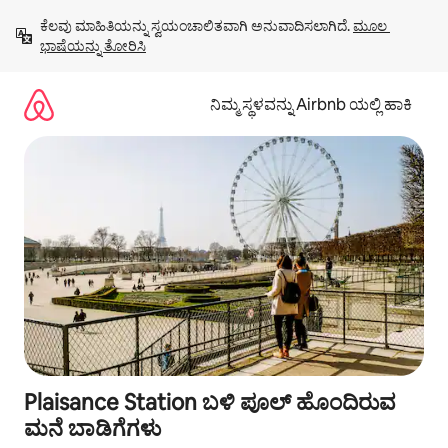
ವಿಷಯಕ್ಕೆ
ಕೆಲವು ಮಾಹಿತಿಯನ್ನು ಸ್ವಯಂಚಾಲಿತವಾಗಿ ಅನುವಾದಿಸಲಾಗಿದೆ. 
ಮೂಲ 
ಹೋಗಿ
ಭಾಷೆಯನ್ನು ತೋರಿಸಿ
ನಿಮ್ಮ ಸ್ಥಳವನ್ನು Airbnb ಯಲ್ಲಿ ಹಾಕಿ
Plaisance Station ಬಳಿ ಪೂಲ್ ಹೊಂದಿರುವ
ಮನೆ ಬಾಡಿಗೆಗಳು