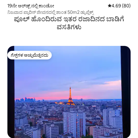
19ನೇ ಆರ್‌ಡ್ಟ್ ನಲ್ಲಿ ಕಾಂಡೋ
5 ರಲ್ಲಿ 4.69 ಸರ
4.69 (80)
ನಿಜವಾದ ಪ್ಯಾರಿಸ್ ಜೀವನದಲ್ಲಿ ಶಾಂತ 50m2 ಡ್ಯುಪ್ಲೆಕ್ಸ್
ಪೂಲ್‌ ಹೊಂದಿರುವ ಇತರ ರಜಾದಿನದ ಬಾಡಿಗೆ
ವಸತಿಗಳು
ಗೆಸ್ಟ್‌ಗಳ ಅಚ್ಚುಮೆಚ್ಚಿನದು
ಗೆಸ್ಟ್‌ಗಳ ಅಚ್ಚುಮೆಚ್ಚಿನದು