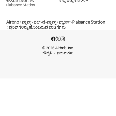
ಕಾಂಡೋ ಬಾಡಿಗೆಗಳು
ಇನ್ನು ಹೆಚ್ಚು ತೋರಿಸಿ
Plaisance Station
Airbnb
ಫ್ರಾನ್ಸ್
ಐಲ್-ಡೆ-ಫ್ರಾನ್ಸ್
ಪ್ಯಾರಿಸ್
Plaisance Station
ಪೂಲ್‍ಗಳನ್ನು ಹೊಂದಿರುವ ಬಾಡಿಗೆಗಳು
© 2026 Airbnb, Inc.
ಗೌಪ್ಯತೆ
ನಿಯಮಗಳು