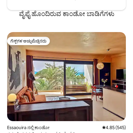
ವೈಫೈ ಹೊಂದಿರುವ ಕಾಂಡೋ ಬಾಡಿಗೆಗಳು
ಗೆಸ್ಟ್‌ಗಳ ಅಚ್ಚುಮೆಚ್ಚಿನದು
ಗೆಸ್ಟ್‌ಗಳ ಅಚ್ಚುಮೆಚ್ಚಿನದು
Essaouira ನಲ್ಲಿ ಕಾಂಡೋ
5 ರಲ್ಲಿ 4.85 ಸರಾ
4.85 (545)