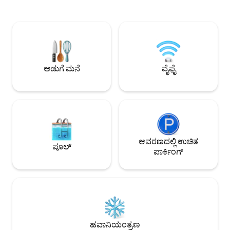
ಅರಬ್, ಬರ್ಬರ್ ಮತ್ತ
ಮುಖಮಾಡಿರುವ 3 ಟೆರೇಸ್‌ಗಳು, ನಾಲ್ಕು
ಆಧುನಿಕ ಸೌಕರ್ಯದೊಂ
ಶೌಚಾಲಯಗಳು, ಮೂರು ಶವರ್‌ಗಳು, ಒಂದು
ಖಾಸಗಿ ಓಯಸಿಸ್ ಆಗಿದೆ. ★ ಗೆಸ್ಟ್‌ಗ
ಬಾತ್‌ಟಬ್, 3 ಸೋಫಾಗಳು ಮತ್ತು ಅನೇಕ ಚರ್ಮದ
ಇಷ್ಟಪಡುವುದು: "ನಿರೀಕ್
ಕುರ್ಚಿಗಳನ್ನು ಹೊಂದಿದೆ. ಜೊತೆಗೆ ಅಗ್ಗಿಷ್ಟಿಕೆಗಳು,
ಸುಂದರವಾಗಿದೆ!" ★ ಐಷಾಳನ್ನು ಭೇಟಿ ಮಾಡಿ:
ಸಿನೆಮಾ ಥಿಯೇಟರ್, ಚೆಸ್ ಸೆಟ್ ಇರುವ ಟೇಬಲ್,
ಅಸಾಧಾರಣ ಆತಿಥ್ಯ ಮತ್
ಲಾಂಡ್ರಿ ರೂಮ್ ಮತ್ತು ಉತ್ತಮ ಸೌಕರ್ಯಗಳಿರುವ
ಪಾಕಪದ್ಧತಿಗಾಗಿ ಪ್ರಶಂಸೆಗೆ
ಅಡುಗೆಮನೆ. ಕೆಫೆಗಳು, ರೆಸ್ಟೋರೆಂಟ್‌ಗಳು ಮತ್ತು
ಅಡುಗೆ ಮನೆ
ವೈಫೈ
ಶಾಪಿಂಗ್ ಸ್ಥಳಗಳಿಂದ ಕೆಲವೇ ಹೆಜ್ಜೆ ದೂರದಲ್ಲಿರುವ
ಶಾಂತಿಯ ಸ್ವರ್ಗ.
ಆವರಣದಲ್ಲಿ ಉಚಿತ
ಪೂಲ್
ಪಾರ್ಕಿಂಗ್
ಹವಾನಿಯಂತ್ರಣ