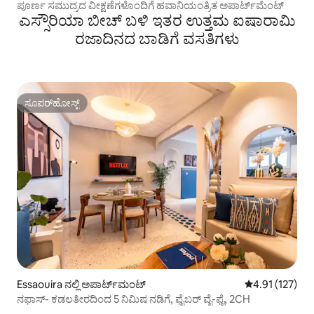
ಪೂರ್ಣ ಸಮುದ್ರದ ವೀಕ್ಷಣೆಗಳೊಂದಿಗೆ ಹವಾನಿಯಂತ್ರಿತ ಅಪಾರ್ಟ್‌ಮೆಂಟ್
ಎಸ್ಸೌರಿಯಾ ಬೀಚ್ ಬಳಿ ಇತರ ಉತ್ತಮ ಐಷಾರಾಮಿ
ರಜಾದಿನದ ಬಾಡಿಗೆ ವಸತಿಗಳು
ಸೂಪರ್‌ಹೋಸ್ಟ್
ಸೂಪರ್‌ಹೋಸ್ಟ್
Essaouira ನಲ್ಲಿ ಅಪಾರ್ಟ್‌ಮಂಟ್
5 ರಲ್ಲಿ 4.91 ಸರಾ
4.91 (127)
ನಫಾಸ್- ಕಡಲತೀರದಿಂದ 5 ನಿಮಿಷ ನಡಿಗೆ, ಫೈಬರ್ ವೈ-ಫೈ, 2CH