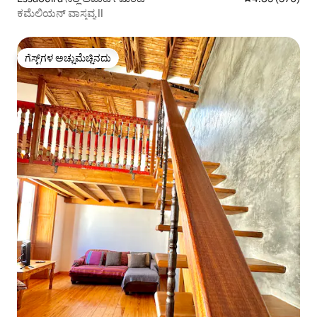
ಕಮೆಲಿಯನ್ ವಾಸ್ತವ್ಯ II
ಗೆಸ್ಟ್‌ಗಳ ಅಚ್ಚುಮೆಚ್ಚಿನದು
ಗೆಸ್ಟ್‌ಗಳ ಅಚ್ಚುಮೆಚ್ಚಿನದು