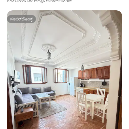
ಕಡಲತೀರದ ಬಳಿ ಅದ್ಭುತ ಅಪಾರ್ಟ್‌ಮೆಂಟ್
ಸೂಪರ್‌ಹೋಸ್ಟ್
ಸೂಪರ್‌ಹೋಸ್ಟ್