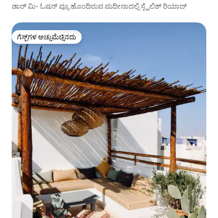
ಡಾರ್ ಮಿ- ಓಷನ್ ವ್ಯೂ ಹೊಂದಿರುವ ಮದೀನಾದಲ್ಲಿ ಸ್ಟೈಲಿಶ್ ರಿಯಾದ್
ಗೆಸ್ಟ್‌ಗಳ ಅಚ್ಚುಮೆಚ್ಚಿನದು
ಗೆಸ್ಟ್‌ಗಳ ಅಚ್ಚುಮೆಚ್ಚಿನದು