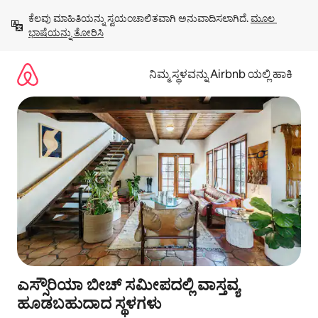
ವಿಷಯಕ್ಕೆ
ಕೆಲವು ಮಾಹಿತಿಯನ್ನು ಸ್ವಯಂಚಾಲಿತವಾಗಿ ಅನುವಾದಿಸಲಾಗಿದೆ. 
ಮೂಲ 
ಹೋಗಿ
ಭಾಷೆಯನ್ನು ತೋರಿಸಿ
ನಿಮ್ಮ ಸ್ಥಳವನ್ನು Airbnb ಯಲ್ಲಿ ಹಾಕಿ
ಎಸ್ಸೌರಿಯಾ ಬೀಚ್ ಸಮೀಪದಲ್ಲಿ ವಾಸ್ತವ್ಯ
ಹೂಡಬಹುದಾದ ಸ್ಥಳಗಳು