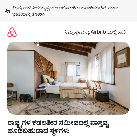
ವಿಷಯಕ್ಕೆ
ಕೆಲವು ಮಾಹಿತಿಯನ್ನು ಸ್ವಯಂಚಾಲಿತವಾಗಿ ಅನುವಾದಿಸಲಾಗಿದೆ. 
ಮೂಲ 
ಹೋಗಿ
ಭಾಷೆಯನ್ನು ತೋರಿಸಿ
ನಿಮ್ಮ ಸ್ಥಳವನ್ನು Airbnb ಯಲ್ಲಿ ಹಾಕಿ
ರಾಷ್ಟ್ರಗಳ ಕಡಲತೀರ ಸಮೀಪದಲ್ಲಿ ವಾಸ್ತವ್ಯ
ಹೂಡಬಹುದಾದ ಸ್ಥಳಗಳು