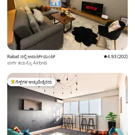
Rabat ನಲ್ಲಿ ಅಪಾರ್ಟ್‌ಮಂಟ್
5 ರಲ್ಲಿ 4.93 ಸರಾ
4.93 (202)
ವರ್ಸ್ ತಬಾಸ್ಕೊ Airbnb
ಗೆಸ್ಟ್‌ಗಳ ಅಚ್ಚುಮೆಚ್ಚಿನದು
ಗೆಸ್ಟ್‌ಗಳಿಗೆ ಅತಿ ಹೆಚ್ಚು ಅಚ್ಚುಮೆಚ್ಚಿನದು