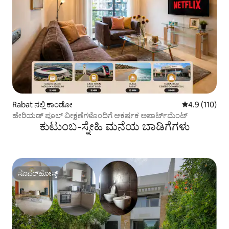
Rabat ನಲ್ಲಿ ಕಾಂಡೋ
5 ರಲ್ಲಿ 4.9 ಸರಾ
4.9 (110)
ಹೇರಿಯಡ್ ಪೂಲ್ ವೀಕ್ಷಣೆಗಳೊಂದಿಗೆ ಆಕರ್ಷಕ ಅಪಾರ್ಟ್‌ಮೆಂಟ್
ಕುಟುಂಬ-ಸ್ನೇಹಿ ಮನೆಯ ಬಾಡಿಗೆಗಳು
ಸೂಪರ್‌ಹೋಸ್ಟ್
ಸೂಪರ್‌ಹೋಸ್ಟ್