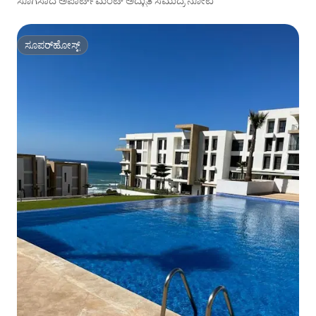
ಸೊಗಸಾದ ಅಪಾರ್ಟ್‌ಮೆಂಟ್ ಅದ್ಭುತ ಸಮುದ್ರ ನೋಟ
ಸೂಪರ್‌ಹೋಸ್ಟ್
ಸೂಪರ್‌ಹೋಸ್ಟ್