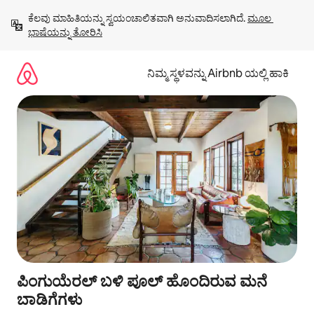
ವಿಷಯಕ್ಕೆ
ಕೆಲವು ಮಾಹಿತಿಯನ್ನು ಸ್ವಯಂಚಾಲಿತವಾಗಿ ಅನುವಾದಿಸಲಾಗಿದೆ. 
ಮೂಲ 
ಹೋಗಿ
ಭಾಷೆಯನ್ನು ತೋರಿಸಿ
ನಿಮ್ಮ ಸ್ಥಳವನ್ನು Airbnb ಯಲ್ಲಿ ಹಾಕಿ
ಪಿಂಗುಯೆರಲ್ ಬಳಿ ಪೂಲ್ ಹೊಂದಿರುವ ಮನೆ
ಬಾಡಿಗೆಗಳು