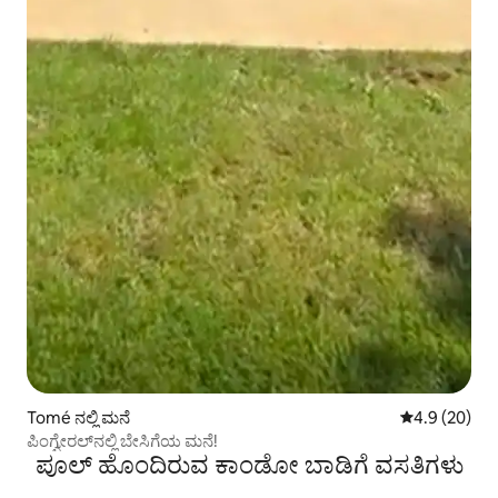
Tomé ನಲ್ಲಿ ಮನೆ
5 ರಲ್ಲಿ 4.9 ಸರ
4.9 (20)
ಪಿಂಗ್ವೇರಲ್‌ನಲ್ಲಿ ಬೇಸಿಗೆಯ ಮನೆ!
ಪೂಲ್ ಹೊಂದಿರುವ ಕಾಂಡೋ ಬಾಡಿಗೆ ವಸತಿಗಳು