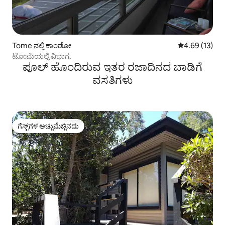
Tome ನಲ್ಲಿ ಕಾಂಡೋ
5 ರಲ್ಲಿ 4.69 ಸರ
4.69 (13)
ಟೋಮೆಯಲ್ಲಿ ವಿಭಾಗ.
ಪೂಲ್‌ ಹೊಂದಿರುವ ಇತರ ರಜಾದಿನದ ಬಾಡಿಗೆ
ವಸತಿಗಳು
ಗೆಸ್ಟ್‌ಗಳ ಅಚ್ಚುಮೆಚ್ಚಿನದು
ಗೆಸ್ಟ್‌ಗಳ ಅಚ್ಚುಮೆಚ್ಚಿನದು