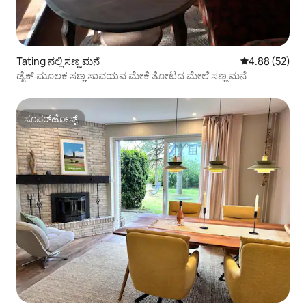
Tating ನಲ್ಲಿ ಸಣ್ಣ ಮನೆ
5 ರಲ್ಲಿ 4.88 ಸರ
4.88 (52)
ಡೈಕ್ ಮೂಲಕ ಸಣ್ಣ ಸಾವಯವ ಮೇಕೆ ತೋಟದ ಮೇಲೆ ಸಣ್ಣ ಮನೆ
ಸೂಪರ್‌ಹೋಸ್ಟ್
ಸೂಪರ್‌ಹೋಸ್ಟ್