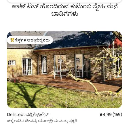
ಹಾಟ್ ಟಬ್ ಹೊಂದಿರುವ ಕುಟುಂಬ ಸ್ನೇಹಿ ಮನೆ
ಬಾಡಿಗೆಗಳು
ಗೆಸ್ಟ್‌ಗಳ ಅಚ್ಚುಮೆಚ್ಚಿನದು
ಗೆಸ್ಟ್‌ಗಳಿಗೆ ಅತಿ ಹೆಚ್ಚು ಅಚ್ಚುಮೆಚ್ಚಿನದು
Dellstedt ನಲ್ಲಿ ಗೆಸ್ಟ್‌ಹೌಸ್
5 ರಲ್ಲಿ 4.99 ಸರಾ
4.99 (159)
ಹಳ್ಳಿಗಾಡಿನ ಜೀವನ, ಯೋಗಕ್ಷೇಮ ಮತ್ತು ಪ್ರಕೃತಿ