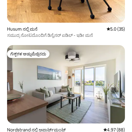
Husum ನಲ್ಲಿ ಮನೆ
5 ರಲ್ಲಿ 5.0 ಸರ
5.0 (35)
ಸಮುದ್ರ ನೋಟದೊಂದಿಗೆ ಡಿಸೈನರ್ ಐಡಿಲ್ - ಇಡೀ ಮನೆ
ಗೆಸ್ಟ್‌ಗಳ ಅಚ್ಚುಮೆಚ್ಚಿನದು
ಗೆಸ್ಟ್‌ಗಳ ಅಚ್ಚುಮೆಚ್ಚಿನದು
Nordstrand ನಲ್ಲಿ ಅಪಾರ್ಟ್‌ಮಂಟ್
5 ರಲ್ಲಿ 4.97 ಸರ
4.97 (88)