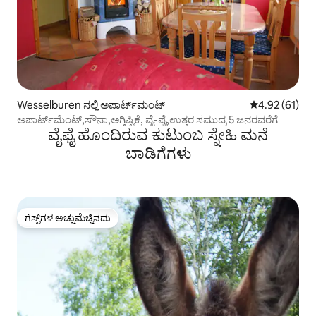
Wesselburen ನಲ್ಲಿ ಅಪಾರ್ಟ್‌ಮಂಟ್
5 ರಲ್ಲಿ 4.92 ಸರ
4.92 (61)
ಅಪಾರ್ಟ್‌ಮೆಂಟ್,ಸೌನಾ,ಅಗ್ಗಿಷ್ಟಿಕೆ, ವೈ-ಫೈ,ಉತ್ತರ ಸಮುದ್ರ 5 ಜನರವರೆಗೆ
ವೈಫೈ ಹೊಂದಿರುವ ಕುಟುಂಬ ಸ್ನೇಹಿ ಮನೆ
ಬಾಡಿಗೆಗಳು
ಗೆಸ್ಟ್‌ಗಳ ಅಚ್ಚುಮೆಚ್ಚಿನದು
ಗೆಸ್ಟ್‌ಗಳ ಅಚ್ಚುಮೆಚ್ಚಿನದು