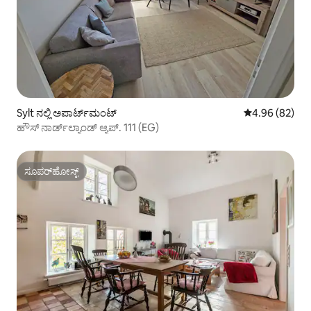
Sylt ನಲ್ಲಿ ಅಪಾರ್ಟ್‌ಮಂಟ್
5 ರಲ್ಲಿ 4.96 ಸರ
4.96 (82)
ಹೌಸ್ ನಾರ್ಡ್‌ಲ್ಯಾಂಡ್ ಆ್ಯಪ್. 111 (EG)
ಸೂಪರ್‌ಹೋಸ್ಟ್
ಸೂಪರ್‌ಹೋಸ್ಟ್