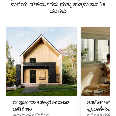
ಮನೆಯ ಸೌಕರ್ಯಗಳು ಮತ್ತು ಉತ್ತಮ ಮಾಸಿಕ
ಟೌನ್‌ಹೌಸ್
ದರಗಳು
ಸಂಪೂರ್ಣವಾಗಿ ಸಜ್ಜುಗೊಳಿಸಲಾದ
ಡಿಜಿಟಲ್ ಅಲೆಮಾ
ಬಾಡಿಗೆಗಳು
ಪ್ರಯಾಣಿಸುವ ವೃತ
ಶಾಂತಿಯುತ ಮೌಂಟೇನ್
ಅಲೆಮಾರಿ ಮತ್ತು ದೂ