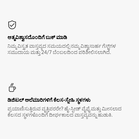
ಆತ್ಮವಿಶ್ವಾಸದೊಂದಿಗೆ ಬುಕ್ ಮಾಡಿ
ನಿಮ್ಮ ವಿಸ್ತೃತ ವಾಸ್ತವ್ಯದ ಸಮಯದಲ್ಲಿ ನಮ್ಮ ವಿಶ್ವಾಸಾರ್ಹ ಗೆಸ್ಟ್‌ಗಳ
ಸಮುದಾಯ ಮತ್ತು 24/7 ಬೆಂಬಲದಿಂದ ಪರಿಶೀಲಿಸಲಾಗಿದೆ.
ಡಿಜಿಟಲ್ ಅಲೆಮಾರಿಗಳಿಗೆ ಕೆಲಸ-ಸ್ನೇಹಿ ಸ್ಥಳಗಳು
ಪ್ರಯಾಣಿಸುತ್ತಿರುವ ವೃತ್ತಿಪರರೇ? ಹೈ-ಸ್ಪೀಡ್ ವೈಫೈ ಮತ್ತು ಮೀಸಲಾದ
ಕೆಲಸದ ಸ್ಥಳಗಳೊಂದಿಗೆ ದೀರ್ಘಕಾಲದ ವಾಸ್ತವ್ಯವನ್ನು ಹುಡುಕಿ.