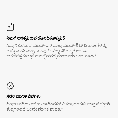
ನಿಮಗೆ ಅಗತ್ಯವಿರುವ ಹೊಂದಿಕೊಳ್ಳುವಿಕೆ
ನಿಮ್ಮ ನಿಖರವಾದ ಮೂವ್-ಇನ್ ಮತ್ತು ಮೂವ್-ಔಟ್ ದಿನಾಂಕಗಳನ್ನು
ಆಯ್ಕೆ ಮಾಡಿ ಮತ್ತು ಯಾವುದೇ ಹೆಚ್ಚುವರಿ ಬದ್ಧತೆ ಅಥವಾ
ಕಾಗದಪತ್ರಗಳಿಲ್ಲದೆ ಆನ್‌ಲೈನ್‌ನಲ್ಲಿ ಸುಲಭವಾಗಿ ಬುಕ್ ಮಾಡಿ.*
ಸರಳ ಮಾಸಿಕ ಬೆಲೆಗಳು
ದೀರ್ಘಾವಧಿಯ ರಜೆಯ ಬಾಡಿಗೆಗಳಿಗೆ ವಿಶೇಷ ದರಗಳು ಮತ್ತು ಹೆಚ್ಚುವರಿ
ಶುಲ್ಕಗಳಿಲ್ಲದೆ ಒಂದೇ ಮಾಸಿಕ ಪಾವತಿ.*