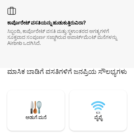
ಕಾರ್ಪೊರೇಟ್ ವಸತಿಯನ್ನು ಹುಡುಕುತ್ತಿರುವಿರಾ?
ಸಿಬ್ಬಂದಿ, ಕಾರ್ಪೊರೇಟ್ ವಸತಿ ಮತ್ತು ಸ್ಥಳಾಂತರದ ಅಗತ್ಯಗಳಿಗೆ
ಸೂಕ್ತವಾದ ಸಂಪೂರ್ಣ ಸಜ್ಜಾಗಿರುವ ಅಪಾರ್ಟ್‌ಮೆಂಟ್ ಮನೆಗಳನ್ನು
Airbnb ಒದಗಿಸಿದೆ.
ಮಾಸಿಕ ಬಾಡಿಗೆ ವಸತಿಗಳಿಗೆ ಜನಪ್ರಿಯ ಸೌಲಭ್ಯಗಳು
ಅಡುಗೆ ಮನೆ
ವೈಫೈ