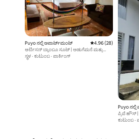
Puyo ನಲ್ಲಿ ಅಪಾರ್ಟ್‌ಮಂಟ್
5 ರಲ್ಲಿ 4.96 ಸರಾಸರಿ ರೇಟಿಂ
4.96 (28)
ಆರ್ಟಿಸನ್ ಬ್ಯಾಂಬೂ ಸೂಟ್ | ಅಡುಗೆಮನೆ ಮತ್ತು
ಖಾಸಗಿ ಒಳಾಂಗಣ
ಸ್ಥಳ
·
ಕುಟುಂಬ
·
ಪಾರ್ಕಿಂಗ್
Puyo ನಲ್ಲಿ
ಪ್ರಿವೆ ಹೌಸ
ಬೆಡ್‌ರೂಮ್‌
ಕುಟುಂಬ
·
ಮ