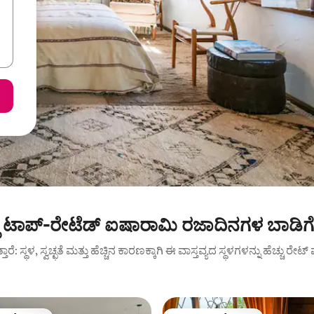
ಲ್ಲಿ ಟಾಪ್-ರೇಟೆಡ್ ಐಷಾರಾಮಿ ರಜಾದಿನಗಳ ಬಾಡಿ
ುತ್ತಾರೆ: ಸ್ಥಳ, ಸ್ವಚ್ಛತೆ ಮತ್ತು ಹೆಚ್ಚಿನ ಕಾರಣಕ್ಕಾಗಿ ಈ ವಾಸ್ತವ್ಯದ ಸ್ಥಳಗಳನ್ನು ಹೆಚ್ಚು ರೇ