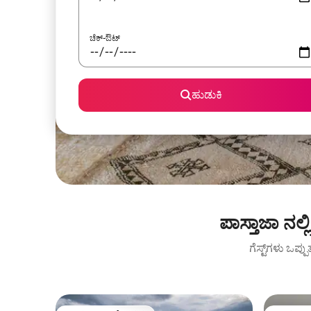
ಚೆಕ್-ಔಟ್
ಹುಡುಕಿ
ಪಾಸ್ತಾಜಾ ನ
ಗೆಸ್ಟ್‌ಗಳು ಒಪ್ಪ