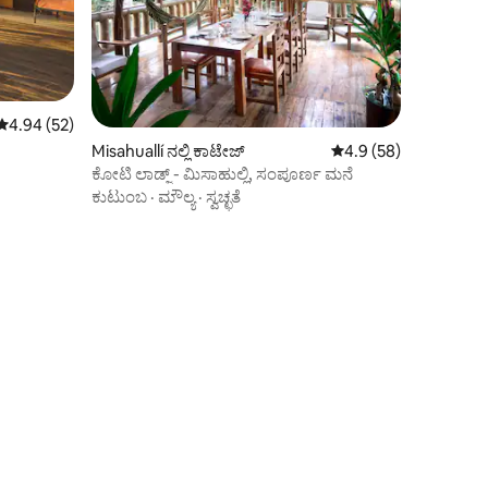
5 ರಲ್ಲಿ 4.94 ಸರಾಸರಿ ರೇಟಿಂಗ್, 52 ವಿಮರ್ಶೆಗಳು
4.94 (52)
Misahuallí ನಲ್ಲಿ ಕಾಟೇಜ್
5 ರಲ್ಲಿ 4.9 ಸರಾಸರಿ ರೇಟಿ
4.9 (58)
ಕೋಟಿ ಲಾಡ್ಜ್ - ಮಿಸಾಹುಲ್ಲಿ, ಸಂಪೂರ್ಣ ಮನೆ
ಕುಟುಂಬ
·
ಮೌಲ್ಯ
·
ಸ್ವಚ್ಛತೆ