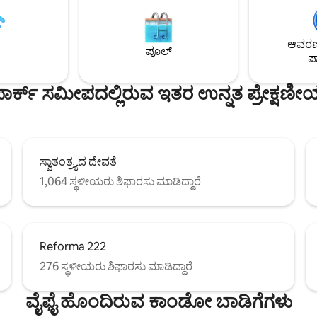
 ವಿಶ್ರಾಂತಿ ಪಡೆಯಿರಿ ಮತ್ತು ಬೆರೆಯಿರಿ. ನಮ್ಮ
ಜಿಮ್ ಮತ್ತು ಪೂಲ್ ಟೇಬಲ್‌ನೊಂದಿಗೆ ಲೌ
ಾಂಡ್ರಿ ರೂಮ್‌ನೊಂದಿಗೆ ದೈನಂದಿನ
ನೀಡುತ್ತದೆ. ಮಸಾರಿಕ್ ಅವೆನ್ಯೂ, ಅಂತರಾ ಮತ್ತು
ು ಸರಳಗೊಳಿಸಿ ಮತ್ತು ನಮ್ಮ ವ್ಯವಹಾರ
ಸೌಮ್ಯಾ ಮ್ಯೂಸಿಯಂನಿಂದ ಕೆಲವೇ ಹೆಜ್ಜೆ
ಆವರಣದ
ದಿಗೆ ಸಂಪರ್ಕದಲ್ಲಿರಿ. ಪೊಲಂಕೊದ ನಗರ
ಪ್ರವಾಸಗಳು, ದಂಪತಿಗಳು ಅಥವಾ ಪ್ರಧಾನ ಸ
ಪೂಲ್
ಪಾ
ೋಮೆರೊ 1410 ನಲ್ಲಿ ಐಷಾರಾಮಿ
ಹೊಂದಿಕೊಳ್ಳುವ ವಾಸ್ತವ್ಯಗಳಿಗೆ ಸೂಕ್ತವಾಗಿ
ು ಅನುಭವಿಸಿ.
ಾರ್ಕ್ ಸಮೀಪದಲ್ಲಿರುವ ಇತರ ಉನ್ನತ ಪ್ರೇಕ್ಷಣೀ
ಸ್ವಾತಂತ್ರ್ಯದ ದೇವತೆ
1,064 ಸ್ಥಳೀಯರು ಶಿಫಾರಸು ಮಾಡಿದ್ದಾರೆ
Reforma 222
276 ಸ್ಥಳೀಯರು ಶಿಫಾರಸು ಮಾಡಿದ್ದಾರೆ
ವೈಫೈ ಹೊಂದಿರುವ ಕಾಂಡೋ ಬಾಡಿಗೆಗಳು