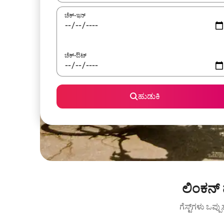
ಚೆಕ್-ಇನ್
ಚೆಕ್-ಔಟ್
ಹುಡುಕಿ
ಲಿಂಕನ್ 
ಗೆಸ್ಟ್‌ಗಳು ಒಪ್ಪ