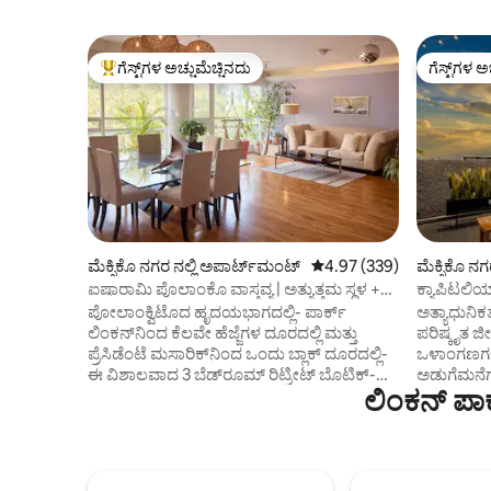
ಗೆಸ್ಟ್‌ಗಳ ಅಚ್ಚುಮೆಚ್ಚಿನದು
ಗೆಸ್ಟ್‌ಗಳ ಅ
ಗೆಸ್ಟ್‌ಗಳಿಗೆ ಅತಿ ಹೆಚ್ಚು ಅಚ್ಚುಮೆಚ್ಚಿನದು
ಗೆಸ್ಟ್‌ಗಳ ಅ
ಮೆಕ್ಸಿಕೊ ನಗರ ನಲ್ಲಿ ಅಪಾರ್ಟ್‌ಮಂಟ್
5 ರಲ್ಲಿ 4.97 ಸರಾಸರಿ ರೇಟಿಂಗ
4.97 (339)
ಮೆಕ್ಸಿಕೊ ನ
ಐಷಾರಾಮಿ ಪೊಲಾಂಕೊ ವಾಸ್ತವ್ಯ | ಅತ್ಯುತ್ತಮ ಸ್ಥಳ +
ಕ್ಯಾಪಿಟಲಿಯ
ದೈನಂದಿನ ಸೇವೆ!
ಜಿಮ್ + ವೈಫ
ಪೋಲಾಂಕ್ವಿಟೊದ ಹೃದಯಭಾಗದಲ್ಲಿ- ಪಾರ್ಕ್
ಅತ್ಯಾಧುನಿ
ಲಿಂಕನ್‌ನಿಂದ ಕೆಲವೇ ಹೆಜ್ಜೆಗಳ ದೂರದಲ್ಲಿ ಮತ್ತು
ಪರಿಷ್ಕೃತ ಜ
ಪ್ರೆಸಿಡೆಂಟೆ ಮಸಾರಿಕ್‌ನಿಂದ ಒಂದು ಬ್ಲಾಕ್ ದೂರದಲ್ಲಿ-
ಒಳಾಂಗಣಗಳಿಗ
ಈ ವಿಶಾಲವಾದ 3 ಬೆಡ್‌ರೂಮ್ ರಿಟ್ರೀಟ್ ಬೊಟಿಕ್-
ಅಡುಗೆಮನೆಗ
ಲಿಂಕನ್ ಪಾ
ಹೋಟೆಲ್‌ನ ಆರಾಮವನ್ನು ಸ್ಥಳೀಯ ಮೋಡಿಯೊಂದಿಗೆ
ಬಾಲ್ಕನಿಯಲ್ಲ
ಬೆರೆಸುತ್ತದೆ. ಮರ-ಲೇಪಿತ ವೀಕ್ಷಣೆಗಳಿಗೆ ಎಚ್ಚರಗೊಳ್ಳಿ;
ಹವಾನಿಯಂತ
ಕೆಫೆಗಳು, ರೆಸ್ಟೋರೆಂಟ್‌ಗಳು ಮತ್ತು
ಪ್ರತಿ ಋತುವ
ವಸ್ತುಸಂಗ್ರಹಾಲಯಗಳಿಗೆ ನಡೆದುಕೊಂಡು ಹೋಗಿ.
ಖಾತ್ರಿಪಡಿಸ
ಮಾನವಶಾಸ್ತ್ರ ವಸ್ತುಸಂಗ್ರಹಾಲಯ; ಶೈಲಿಯಲ್ಲಿ
ಪ್ರಶಾಂತವ