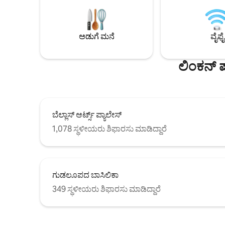
ವಿಶ್ರಾಂತಿ ಪಡೆಯಲು ಹಿಂತಿರುಗಿ. ಅಪರೂಪದ ವಿಶೇಷ
ಟೆರೇಸ್‌ನಲ್ಲಿ
ಅನುಕೂಲಗಳನ್ನು ಆನಂದಿಸಿ: ವಾರದ ದಿನದ
ಆನ್‌ಸೈಟ್ ಲ
ಹೌಸ್‌ಕೀಪಿಂಗ್ (ಸೋಮ-ಶುಕ್ರ-ಹಾಸಿಗೆಗಳನ್ನು
ಕಾರ್ಯಗಳನ್ನ
ಹೊಂದಿಸುವುದು, ಪಾತ್ರೆಗಳನ್ನು ತೊಳೆಯುವುದು),
ಕೇಂದ್ರದೊಂ
ಅಡುಗೆ ಮನೆ
ವೈಫೈ
ಕನ್ಸೀರ್ಜ್ ಸಂಪರ್ಕಗಳು, ಸ್ವಾಗತ ಬುಟ್ಟಿ, ಸ್ಮಾರ್ಟ್-ಲಾಕ್
ಧಾಮವಾದ ಹ
ಪ್ರವೇಶ, ವೇಗದ ವೈ-ಫೈ ಮತ್ತು ಕುಟುಂಬ ಸೌಕರ್ಯಗಳು
ಅನುಭವವನ್ನ
(ವಿನಂತಿಯ ಮೇರೆಗೆ ತೊಟ್ಟಿಲು ಮತ್ತು ಎತ್ತರದ ಕುರ್ಚಿ).
ಲಿಂಕನ್ ಪ
ಲಾಂಡ್ರಿ ಸೇವೆ ಸೇರಿದೆ.
ಬೆಲ್ಲಾಸ್ ಆರ್ಟ್ಸ್ ಪ್ಯಾಲೇಸ್
1,078 ಸ್ಥಳೀಯರು ಶಿಫಾರಸು ಮಾಡಿದ್ದಾರೆ
ಗುಡಲೂಪದ ಬಾಸಿಲಿಕಾ
349 ಸ್ಥಳೀಯರು ಶಿಫಾರಸು ಮಾಡಿದ್ದಾರೆ