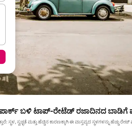
ಪಾರ್ಕ್ ಬಳಿ ಟಾಪ್-ರೇಟೆಡ್ ರಜಾದಿನದ ಬಾಡಿಗೆ
ುತ್ತಾರೆ: ಸ್ಥಳ, ಸ್ವಚ್ಛತೆ ಮತ್ತು ಹೆಚ್ಚಿನ ಕಾರಣಕ್ಕಾಗಿ ಈ ವಾಸ್ತವ್ಯದ ಸ್ಥಳಗಳನ್ನು ಹೆಚ್ಚು ರೇ