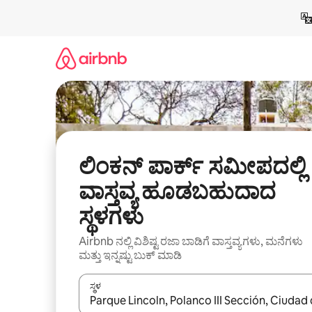
ವಿಷಯಕ್ಕೆ
ಹೋಗಿ
ಲಿಂಕನ್ ಪಾರ್ಕ್ ಸಮೀಪದಲ್ಲಿ
ವಾಸ್ತವ್ಯ ಹೂಡಬಹುದಾದ
ಸ್ಥಳಗಳು
Airbnb ನಲ್ಲಿ ವಿಶಿಷ್ಟ ರಜಾ ಬಾಡಿಗೆ ವಾಸ್ತವ್ಯಗಳು, ಮನೆಗಳು
ಮತ್ತು ಇನ್ನಷ್ಟು ಬುಕ್ ಮಾಡಿ
ಸ್ಥಳ
ಫಲಿತಾಂಶಗಳು ಲಭ್ಯವಿರುವಾಗ, ಅಪ್ ಮತ್ತು ಡೌನ್ ಬಾಣದ ಕೀಲಿಗಳೊ