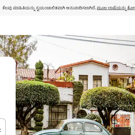
ಕೆಲವು ಮಾಹಿತಿಯನ್ನು ಸ್ವಯಂಚಾಲಿತವಾಗಿ ಅನುವಾದಿಸಲಾಗಿದೆ. 
ಮೂಲ ಭಾಷೆಯನ್ನು ತೋರ
ಂದಿಗೆ ನ್ಯಾವಿಗೇಟ್ ಮಾಡಿ ಅಥವಾ ಸ್ಪರ್ಶ ಅಥವಾ ಸ್ವೈಪ್ ಗೆಸ್ಚರ್‌ಗಳ ಮೂಲಕ ಅನ್ವೇಷಿಸಿ.