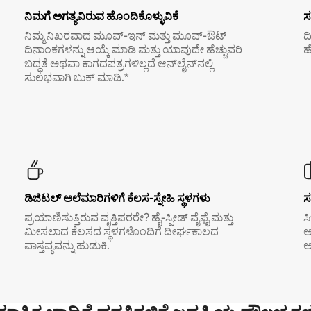
ನಿಮಗೆ ಅಗತ್ಯವಿರುವ ಹೊಂದಿಕೊಳ್ಳುವಿಕೆ
ಸ
ನಿಮ್ಮ ನಿಖರವಾದ ಮೂವ್-ಇನ್ ಮತ್ತು ಮೂವ್-ಔಟ್
ದ
ದಿನಾಂಕಗಳನ್ನು ಆಯ್ಕೆ ಮಾಡಿ ಮತ್ತು ಯಾವುದೇ ಹೆಚ್ಚುವರಿ
ಹ
ಬದ್ಧತೆ ಅಥವಾ ಕಾಗದಪತ್ರಗಳಿಲ್ಲದೆ ಆನ್‌ಲೈನ್‌ನಲ್ಲಿ
ಸುಲಭವಾಗಿ ಬುಕ್ ಮಾಡಿ.*
ಡಿಜಿಟಲ್ ಅಲೆಮಾರಿಗಳಿಗೆ ಕೆಲಸ-ಸ್ನೇಹಿ ಸ್ಥಳಗಳು
ಸ
ಪ್ರಯಾಣಿಸುತ್ತಿರುವ ವೃತ್ತಿಪರರೇ? ಹೈ-ಸ್ಪೀಡ್ ವೈಫೈ ಮತ್ತು
ಸ
ಮೀಸಲಾದ ಕೆಲಸದ ಸ್ಥಳಗಳೊಂದಿಗೆ ದೀರ್ಘಕಾಲದ
ಅ
ವಾಸ್ತವ್ಯವನ್ನು ಹುಡುಕಿ.
ಅ