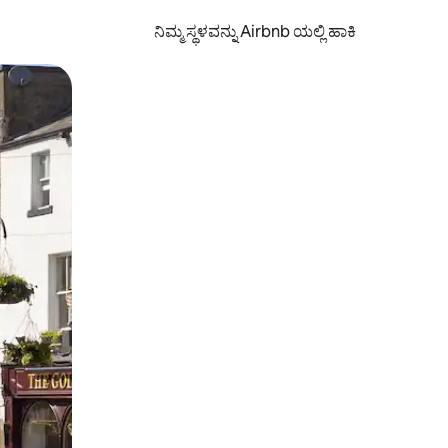
ನಿಮ್ಮ ಸ್ಥಳವನ್ನು Airbnb ಯಲ್ಲಿ ಹಾಕಿ