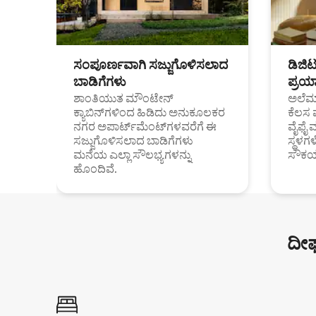
ಸಂಪೂರ್ಣವಾಗಿ ಸಜ್ಜುಗೊಳಿಸಲಾದ
ಡಿಜಿ
ಬಾಡಿಗೆಗಳು
ಪ್ರಯಾ
ಶಾಂತಿಯುತ ಮೌಂಟೇನ್
ಅಲೆಮಾ
ಕ್ಯಾಬಿನ್‌ಗಳಿಂದ ಹಿಡಿದು ಅನುಕೂಲಕರ
ಕೆಲಸ 
ನಗರ ಅಪಾರ್ಟ್‌ಮೆಂಟ್‌ಗಳವರೆಗೆ ಈ
ವೈಫೈ 
ಸಜ್ಜುಗೊಳಿಸಲಾದ ಬಾಡಿಗೆಗಳು
ಸ್ಥಳ
ಮನೆಯ ಎಲ್ಲಾ ಸೌಲಭ್ಯಗಳನ್ನು
ಸೌಕರ
ಹೊಂದಿವೆ.
ದೀರ