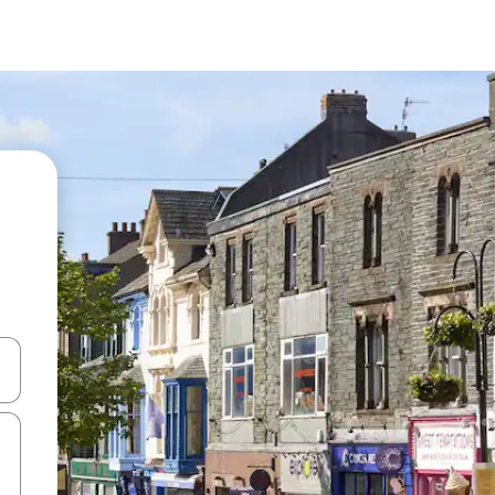
ಂದಿಗೆ ನ್ಯಾವಿಗೇಟ್ ಮಾಡಿ ಅಥವಾ ಸ್ಪರ್ಶ ಅಥವಾ ಸ್ವೈಪ್ ಗೆಸ್ಚರ್‌ಗಳ ಮೂಲಕ ಅನ್ವೇಷಿಸಿ.