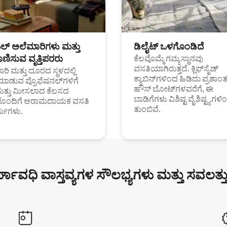
ಟಲ್ ಅಲೆಮಾರಿಗಳು ಮತ್ತು
ಡಿಲೈಟ್ ಒಳಗೊಂಡಿದೆ
ಣಿಸುವ ವೃತ್ತಿಪರರು
ಕೆಲವೊಮ್ಮೆ ಗಮ್ಯಸ್ಥಾನವು
ವಸತಿಯಾಗಿರುತ್ತದೆ. ಕ್ಲಿಫ್‌ಸೈಡ್
ರಿ ಮತ್ತು ದೂರದ ಸ್ಥಳದಲ್ಲಿ
ಕ್ಯಾಬಿನ್‌ಗಳಿಂದ ಹಿಡಿದು ಪ್ರಶಾ
ಮಾಡುವ ಪ್ರೊಫೆಷನಲ್‌ಗಳಿಗೆ
ಹೌಸ್ ಬೋಟ್‌ಗಳವರೆಗೆ, ಈ
ಮತ್ತು ಮೀಸಲಾದ ಕೆಲಸದ
ಬಾಡಿಗೆಗಳು ವಿಶಿಷ್ಟ ವೈಶಿಷ್ಟ್ಯಗಳಿ
ಗಳೊಂದಿಗೆ ಆರಾಮದಾಯಕ ವಸತಿ
ತುಂಬಿವೆ.
್ಯಗಳು.
್ಘಾವಧಿ ವಾಸ್ತವ್ಯಗಳ ಸೌಲಭ್ಯಗಳು ಮತ್ತು ಸವಲತ್ತ