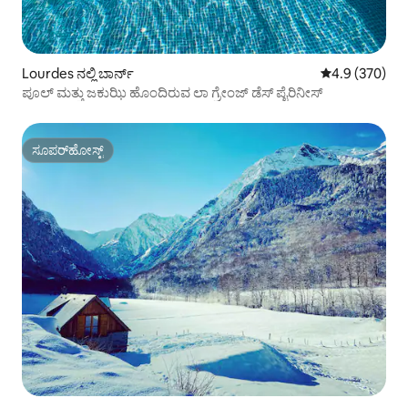
Lourdes ನಲ್ಲಿ ಬಾರ್ನ್
5 ರಲ್ಲಿ 4.9 ಸರಾ
4.9 (370)
ಪೂಲ್ ಮತ್ತು ಜಕುಝಿ ಹೊಂದಿರುವ ಲಾ ಗ್ರೇಂಜ್ ಡೆಸ್ ಪೈರಿನೀಸ್
ಸೂಪರ್‌ಹೋಸ್ಟ್
ಸೂಪರ್‌ಹೋಸ್ಟ್