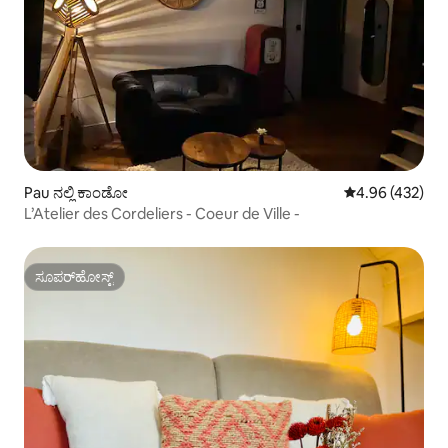
Pau ನಲ್ಲಿ ಕಾಂಡೋ
5 ರಲ್ಲಿ 4.96 ಸರಾ
4.96 (432)
L’Atelier des Cordeliers - Coeur de Ville -
ಸೂಪರ್‌ಹೋಸ್ಟ್
ಸೂಪರ್‌ಹೋಸ್ಟ್