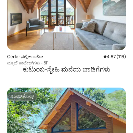
Cerler ನಲ್ಲಿ ಕಾಂಡೋ
5 ರಲ್ಲಿ 4.87 ಸರಾ
4.87 (119)
ಮ್ಯಾಚೆ ಕಾಟೇಜ್‌ಗಳು - 5F
ಕುಟುಂಬ-ಸ್ನೇಹಿ ಮನೆಯ ಬಾಡಿಗೆಗಳು
ಸೂಪರ್‌ಹೋಸ್ಟ್
ಸೂಪರ್‌ಹೋಸ್ಟ್