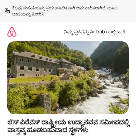
ವಿಷಯಕ್ಕೆ
ಕೆಲವು ಮಾಹಿತಿಯನ್ನು ಸ್ವಯಂಚಾಲಿತವಾಗಿ ಅನುವಾದಿಸಲಾಗಿದೆ. 
ಮೂಲ 
ಹೋಗಿ
ಭಾಷೆಯನ್ನು ತೋರಿಸಿ
ನಿಮ್ಮ ಸ್ಥಳವನ್ನು Airbnb ಯಲ್ಲಿ ಹಾಕಿ
ಲೆಸ್ ಪಿರೆನೆಸ್ ರಾಷ್ಟ್ರೀಯ ಉದ್ಯಾನವನ ಸಮೀಪದಲ್ಲಿ
ವಾಸ್ತವ್ಯ ಹೂಡಬಹುದಾದ ಸ್ಥಳಗಳು