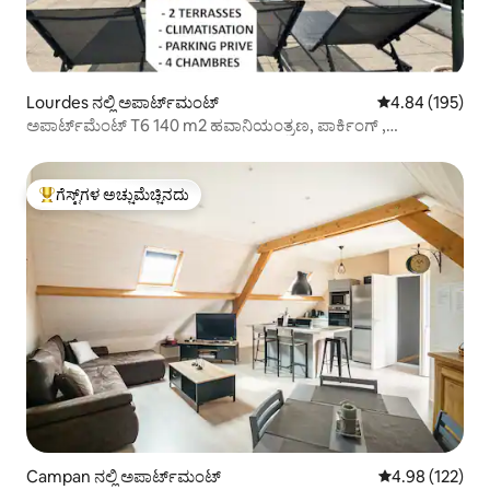
Lourdes ನಲ್ಲಿ ಅಪಾರ್ಟ್‌ಮಂಟ್
5 ರಲ್ಲಿ 4.84 ಸರಾ
4.84 (195)
ಅಪಾರ್ಟ್‌ಮೆಂಟ್ T6 140 m2 ಹವಾನಿಯಂತ್ರಣ, ಪಾರ್ಕಿಂಗ್ ,
ಅಭಯಾರಣ್ಯದ ಬಳಿ
ಗೆಸ್ಟ್‌ಗಳ ಅಚ್ಚುಮೆಚ್ಚಿನದು
ಗೆಸ್ಟ್‌ಗಳಿಗೆ ಅತಿ ಹೆಚ್ಚು ಅಚ್ಚುಮೆಚ್ಚಿನದು
Campan ನಲ್ಲಿ ಅಪಾರ್ಟ್‌ಮಂಟ್
5 ರಲ್ಲಿ 4.98 ಸರಾ
4.98 (122)